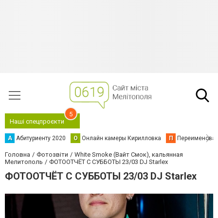
5
Наші спецпроєкти
А
Абитуриенту 2020
О
Онлайн камеры Кирилловка
П
Переименова
Головна
Фотозвіти
White Smoke (Вайт Смок), кальянная
Мелитополь
ФОТООТЧЁТ С СУББОТЫ 23/03 DJ Starlex
ФОТООТЧЁТ С СУББОТЫ 23/03 DJ Starlex