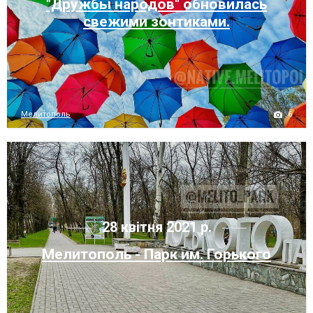
"Дружбы народов" обновилась
свежими зонтиками.
6
Мелитополь
28 квітня 2021 р.
Мелитополь - Парк им. Горького