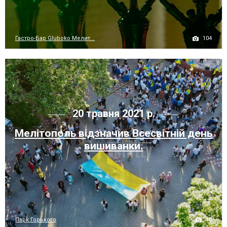
104
Гастро-Бар Gluboko Мелит...
20 травня 2021 р.
Мелітополь відзначив Всесвітній день
вишиванки.
10
Парк Горького