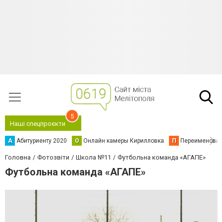
5
Наші спецпроєкти
А
Абитуриенту 2020
О
Онлайн камеры Кирилловка
П
Переименова
Головна
Фотозвіти
Школа №11
Футбольна команда «АГАПЕ»
Футбольна команда «АГАПЕ»