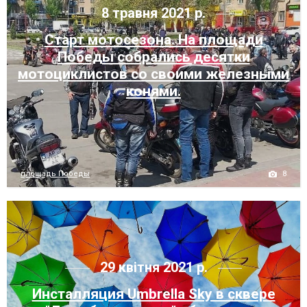
8 травня 2021 р.
Старт мотосезона. На площади
Победы собрались десятки
мотоциклистов со своими железными
конями.
8
площадь Победы
29 квітня 2021 р.
Инсталляция Umbrella Sky в сквере