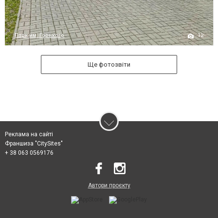
12
Парк им. Горького
Ще фотозвіти
Реклама на сайті
Франшиза "CitySites"
+ 38 063 0569176
Автори проєкту