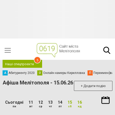
5
Наші спецпроєкти
А
Абитуриенту 2020
О
Онлайн камеры Кирилловка
П
Переименова
Афіша Мелітополя - 15.06.26
+ Додати подію
Сьогодні
11
12
13
14
15
16
пн
вт
ср
чт
пт
сб
нд