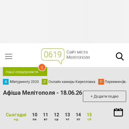
5
Наші спецпроєкти
А
Абитуриенту 2020
О
Онлайн камеры Кирилловка
П
Переименова
Афіша Мелітополя - 18.06.26
+ Додати подію
Сьогодні
10
11
12
13
14
15
нд
пн
вт
ср
чт
пт
сб