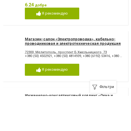
6.24
добре
Я рекомендую
Магазин-салон «Электропроводка», кабельно-
проводниковая и электротехническая продукция
Мелитополя
72300, Мелитополь, проспект Б.Хмельницкого, 73
+380 (50) 4502921
,
+380 (50) 4814939
,
+380 (6192) 53416
,
+380 (6192) 53417
Я рекомендую
Фільтри
Инженерно-консалтинговый холдинг «Окна и
Двери» Мелитополь
72300, Мелитополь, улица Г. Сталинграда, 3, возле магазина "ТО
+380 (63) 9323083 моб
,
+380 (67) 9874170
Я рекомендую