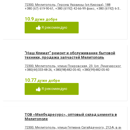
72300, Мелитополь, Героев Украины (ул.Кирова), 188
+380 (67) 619-90-61
,
+380 (6192) 42-66-99 факс
,
+380 (6192) 6-39-08
,
+3
10.9
дуже добре
Я рекомендую
"Наш Климат" ремонт и обслуживание бытовой
техники, продажа запчастей Мелитополь
72300, Мелитополь, улица Покровская, 23, (ул. Луначарского)
+380(44)333-48-26
,
+380(98)482-05-40
,
+380(99)482-05-40
10.77
дуже добре
Я рекомендую
ТОВ «Мелбудресурс», оптовый склад цемента в
Мелитополе
72300, Мелитополь, улица Гетмана Сагайдачного, 212-А, в ангаре