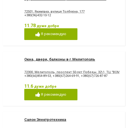
72501, Якимівка, вулиця Толбухіна, 177
+380(96)432-10-12
11.78
дуже добре
Я рекомендую
Окна, двери, балконы в г.Мелитополь
72300, Мелитополь, проспект 50-лет Победы, 32\1, ТЦ "BOMOND"
+380(66)854-89-53
,
+380(67)264-69-91
,
+380(67)726-87-87
11.6
дуже добре
Я рекомендую
Салон Электротехника