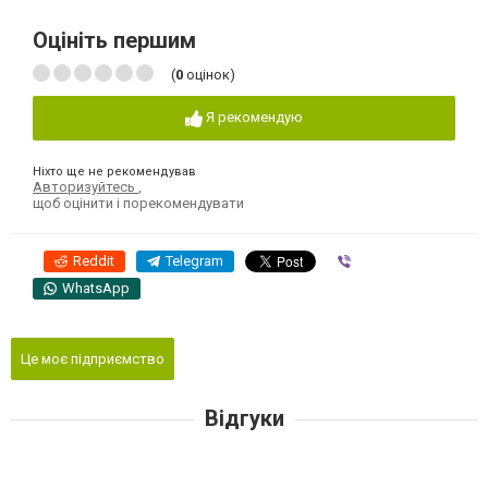
Оцініть першим
(
0
оцінок)
Я рекомендую
Ніхто ще не рекомендував
Авторизуйтесь
,
щоб оцінити і порекомендувати
Reddit
Telegram
Viber
WhatsApp
Це моє підприємство
Відгуки