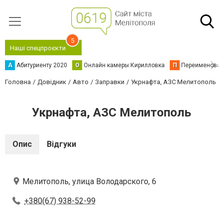
5
Наші спецпроєкти
А
Абитуриенту 2020
О
Онлайн камеры Кирилловка
П
Переименова
Головна
Довідник
Авто
Заправки
Укрнафта, АЗС Мелитополь
Укрнафта, АЗС Мелитополь
Опис
Відгуки
Мелитополь, улица Володарского, 6
+380(67) 938-52-99