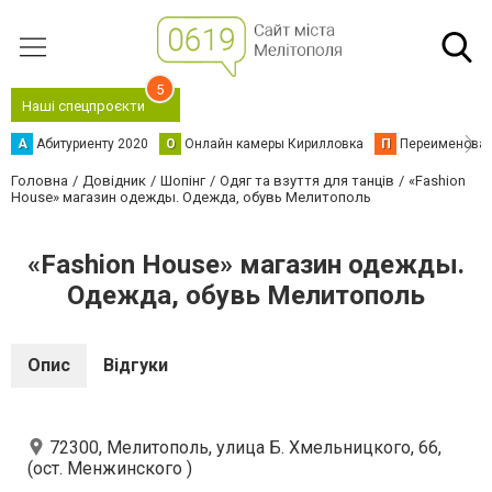
5
Наші спецпроєкти
А
Абитуриенту 2020
О
Онлайн камеры Кирилловка
П
Переименова
Головна
Довідник
Шопінг
Одяг та взуття для танців
«Fashion
House» магазин одежды. Одежда, обувь Мелитополь
«Fashion House» магазин одежды.
Одежда, обувь Мелитополь
Опис
Відгуки
72300, Мелитополь, улица Б. Хмельницкого, 66,
(ост. Менжинского )