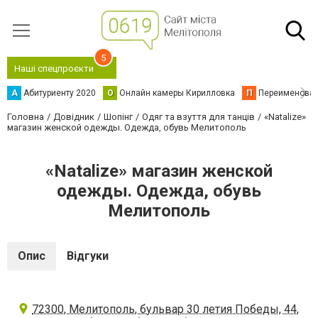
5
Наші спецпроєкти
А
Абитуриенту 2020
О
Онлайн камеры Кирилловка
П
Переименова
Головна
Довідник
Шопінг
Одяг та взуття для танців
«Natalize»
магазин женской одежды. Одежда, обувь Мелитополь
«Natalize» магазин женской
одежды. Одежда, обувь
Мелитополь
Опис
Відгуки
72300, Мелитополь, бульвар 30 летия Победы, 44,