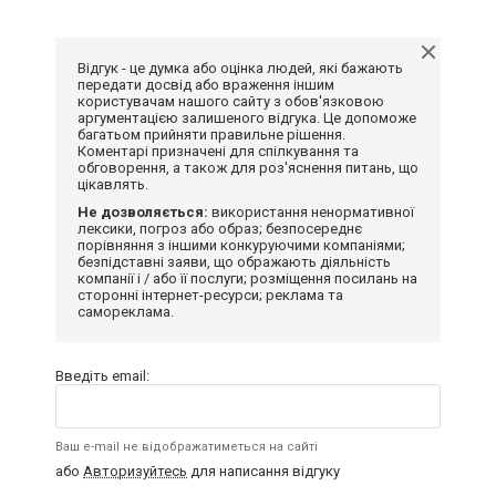
Відгук - це думка або оцінка людей, які бажають
передати досвід або враження іншим
користувачам нашого сайту з обов'язковою
аргументацією залишеного відгука. Це допоможе
багатьом прийняти правильне рішення.
Коментарі призначені для спілкування та
обговорення, а також для роз'яснення питань, що
цікавлять.
Не дозволяється:
використання ненормативної
лексики, погроз або образ; безпосереднє
порівняння з іншими конкуруючими компаніями;
безпідставні заяви, що ображають діяльність
компанії і / або її послуги; розміщення посилань на
сторонні інтернет-ресурси; реклама та
самореклама.
Введіть email:
Ваш e-mail не відображатиметься на сайті
або
Авторизуйтесь
для написання відгуку