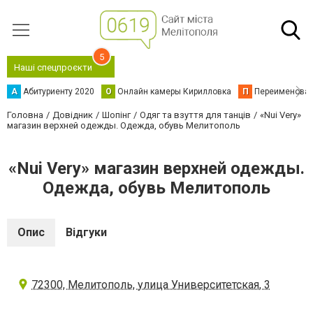
5
Наші спецпроєкти
А
Абитуриенту 2020
О
Онлайн камеры Кирилловка
П
Переименова
Головна
Довідник
Шопінг
Одяг та взуття для танців
«Nui Very»
магазин верхней одежды. Одежда, обувь Мелитополь
«Nui Very» магазин верхней одежды.
Одежда, обувь Мелитополь
Опис
Відгуки
72300, Мелитополь, улица Университетская, 3