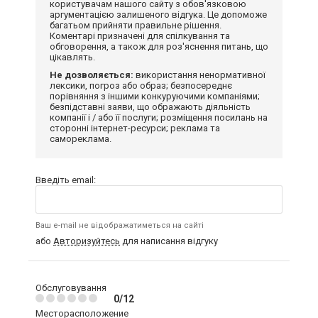
користувачам нашого сайту з обов'язковою
аргументацією залишеного відгука. Це допоможе
багатьом прийняти правильне рішення.
Коментарі призначені для спілкування та
обговорення, а також для роз'яснення питань, що
цікавлять.
Не дозволяється:
використання ненормативної
лексики, погроз або образ; безпосереднє
порівняння з іншими конкуруючими компаніями;
безпідставні заяви, що ображають діяльність
компанії і / або її послуги; розміщення посилань на
сторонні інтернет-ресурси; реклама та
самореклама.
Введіть email:
Ваш e-mail не відображатиметься на сайті
або
Авторизуйтесь
для написання відгуку
Обслуговування
0/12
Месторасположение