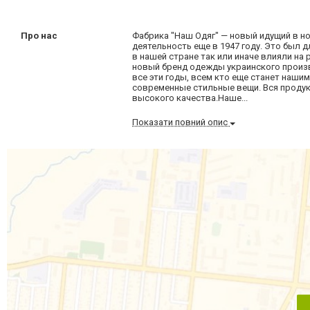
Про нас
Фабрика "Наш Одяг" — новый идущий в н
деятельность еще в 1947 году. Это был 
в нашей стране так или иначе влияли на
новый бренд одежды украинского произв
все эти годы, всем кто еще станет наш
современные стильные вещи. Вся проду
высокого качества.Наше...
Показати повний опис