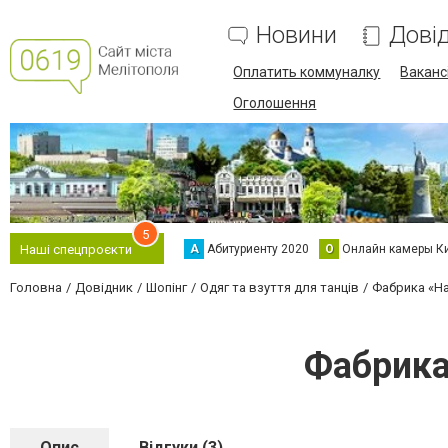
Новини
Дові
Оплатить коммуналку
Вакансі
Оголошення
5
А
Абитуриенту 2020
О
Онлайн камеры К
Наші спецпроєкти
Головна
Довідник
Шопінг
Одяг та взуття для танців
Фабрика «Н
Фабрика
Опис
Відгуки (3)