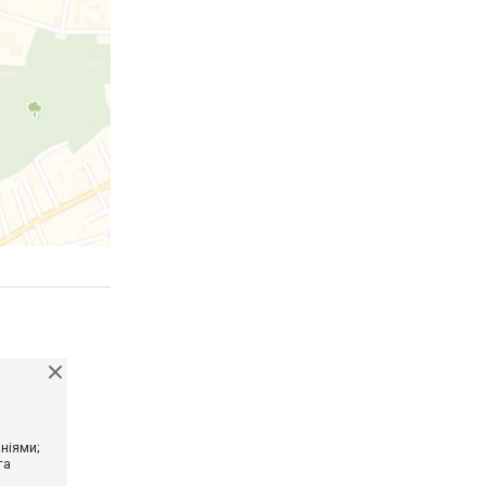
ніями;
та