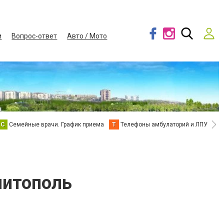
и
Вопрос-ответ
Авто / Мото
С
Семейные врачи. График приема
Т
Телефоны амбулаторий и ЛПУ
В
литополь