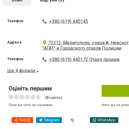
Телефон
+380 (619) 440145
Адреса
72312, Мелитополь, улица А. Невског
"АГАТ" и Городского отдела Полиции
Телефон
+380 (619) 440172 Отдел продаж
Ще 4 філіали
Оцініть першим
(
0
оцінок)
Ніхто ще не рек
Поки ще ніхто не оцінював
Reddit
Telegram
Viber
WhatsApp