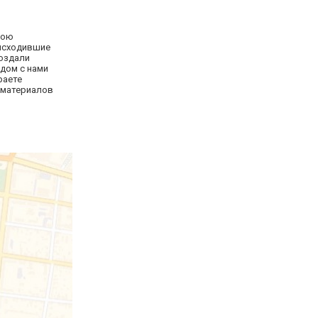
вою
оисходившие
создали
дом с нами
раете
 материалов