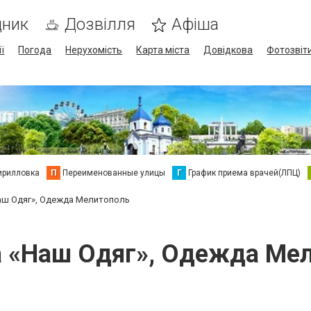
дник
Дозвілля
Афіша
ї
Погода
Нерухомість
Карта міста
Довідкова
Фотозвіт
ирилловка
П
Переименованные улицы
Г
График приема врачей(ЛПЦ)
аш Одяг», Одежда Мелитополь
 «Наш Одяг», Одежда Ме