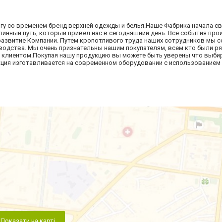
огу со временем бренд верхней одежды и белья.Наше Фабрика начала с
длинный путь, который привел нас в сегодняшний день. Все события пр
 развитие Компании. Путем кропотливого труда наших сотрудников мы 
одства. Мы очень признательны нашим покупателям, всем кто были ря
им клиентом.Покупая нашу продукцию вы можете быть уверены что выби
кция изготавливается на современном оборудовании с использованием
Показати на карті