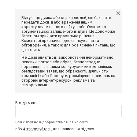
Відгук - це думка або оцінка людей, які бажають
передати досвід або враження іншим
користувачам нашого сайту з обов'язковою
аргументацією залишеного відгука. Це допоможе
багатьом прийняти правильне рішення.
Коментарі призначені для спілкування та
обговорення, а також для роз'яснення питань, що
цікавлять.
Не дозволяється:
використання ненормативної
лексики, погроз або образ; безпосереднє
порівняння з іншими конкуруючими компаніями;
безпідставні заяви, що ображають діяльність
компанії і / або її послуги; розміщення посилань на
сторонні інтернет-ресурси; реклама та
самореклама.
Введіть email:
Ваш e-mail не відображатиметься на сайті
або
Авторизуйтесь
для написання відгуку