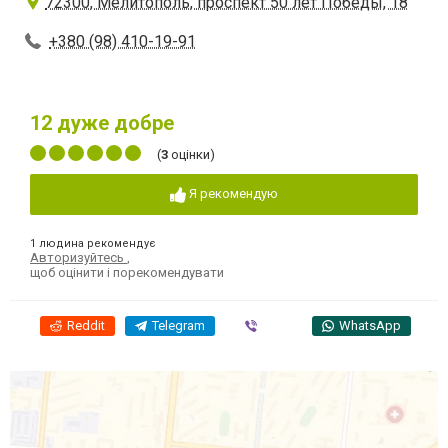
72300, Мелитополь, проспект 50 лет Победы, 18
+380 (98) 410-19-91
12
дуже добре
(
3
оцінки)
Я рекомендую
1 людина рекомендує
Авторизуйтесь
,
щоб оцінити і порекомендувати
Reddit
Telegram
Viber
WhatsApp