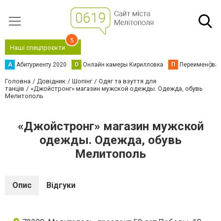
5
Наші спецпроєкти
А
Абитуриенту 2020
О
Онлайн камеры Кирилловка
П
Переименова
Головна
Довідник
Шопінг
Одяг та взуття для
танців
«Джойстронг» магазин мужской одежды. Одежда, обувь
Мелитополь
«Джойстронг» магазин мужской
одежды. Одежда, обувь
Мелитополь
Опис
Відгуки