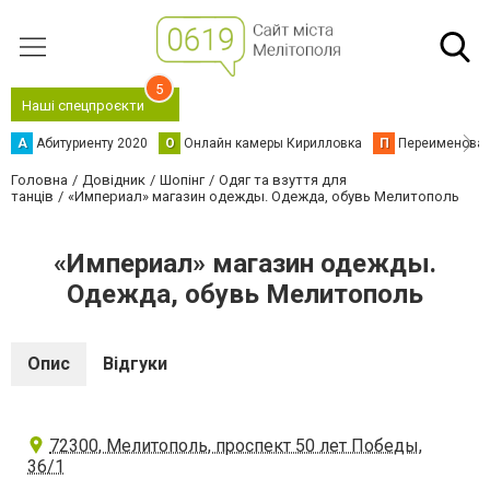
5
Наші спецпроєкти
А
Абитуриенту 2020
О
Онлайн камеры Кирилловка
П
Переименова
Головна
Довідник
Шопінг
Одяг та взуття для
танців
«Империал» магазин одежды. Одежда, обувь Мелитополь
«Империал» магазин одежды.
Одежда, обувь Мелитополь
Опис
Відгуки
72300, Мелитополь, проспект 50 лет Победы,
36/1