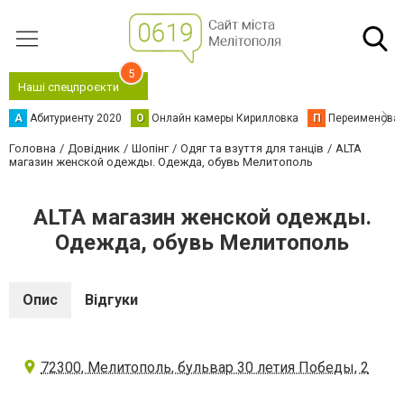
5
Наші спецпроєкти
А
Абитуриенту 2020
О
Онлайн камеры Кирилловка
П
Переименова
Головна
Довідник
Шопінг
Одяг та взуття для танців
ALTA
магазин женской одежды. Одежда, обувь Мелитополь
ALTA магазин женской одежды.
Одежда, обувь Мелитополь
Опис
Відгуки
72300, Мелитополь, бульвар 30 летия Победы, 2