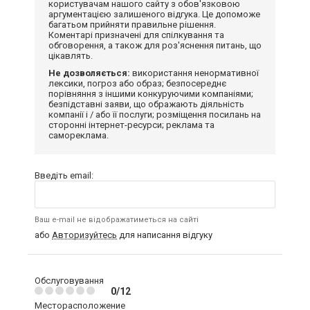
користувачам нашого сайту з обов'язковою
аргументацією залишеного відгука. Це допоможе
багатьом прийняти правильне рішення.
Коментарі призначені для спілкування та
обговорення, а також для роз'яснення питань, що
цікавлять.
Не дозволяється:
використання ненормативної
лексики, погроз або образ; безпосереднє
порівняння з іншими конкуруючими компаніями;
безпідставні заяви, що ображають діяльність
компанії і / або її послуги; розміщення посилань на
сторонні інтернет-ресурси; реклама та
самореклама.
Введіть email:
Ваш e-mail не відображатиметься на сайті
або
Авторизуйтесь
для написання відгуку
Обслуговування
0/12
Месторасположение