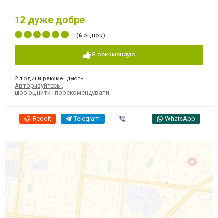
12
дуже добре
(
6
оцінок)
Я рекомендую
2 людини рекомендують
Авторизуйтесь
,
щоб оцінити і порекомендувати
Reddit
Telegram
Viber
WhatsApp