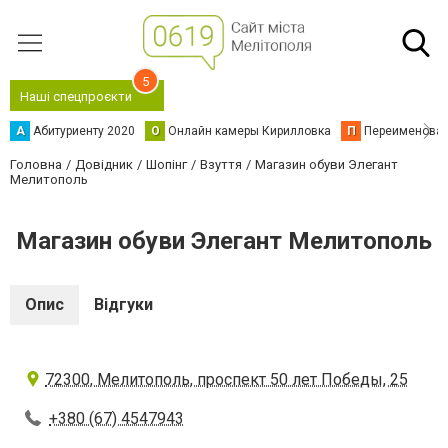
5
Наші спецпроєкти
А
Абитуриенту 2020
О
Онлайн камеры Кирилловка
П
Переименова
Головна
Довідник
Шопінг
Взуття
Магазин обуви Элегант
Мелитополь
Магазин обуви Элегант Мелитополь
Опис
Відгуки
72300, Мелитополь, проспект 50 лет Победы, 25
+380 (67) 4547943