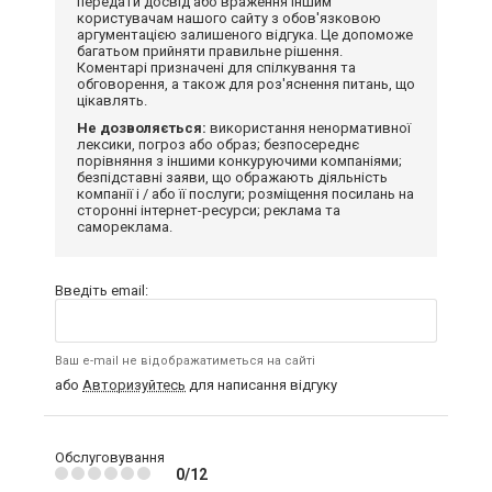
передати досвід або враження іншим
користувачам нашого сайту з обов'язковою
аргументацією залишеного відгука. Це допоможе
багатьом прийняти правильне рішення.
Коментарі призначені для спілкування та
обговорення, а також для роз'яснення питань, що
цікавлять.
Не дозволяється:
використання ненормативної
лексики, погроз або образ; безпосереднє
порівняння з іншими конкуруючими компаніями;
безпідставні заяви, що ображають діяльність
компанії і / або її послуги; розміщення посилань на
сторонні інтернет-ресурси; реклама та
самореклама.
Введіть email:
Ваш e-mail не відображатиметься на сайті
або
Авторизуйтесь
для написання відгуку
Обслуговування
0/12