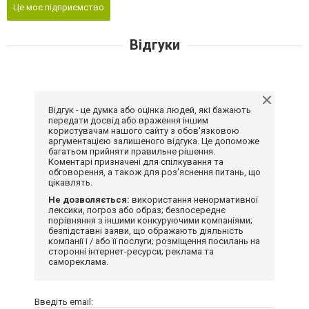
Це моє підприємство
Відгуки
Відгук - це думка або оцінка людей, які бажають
передати досвід або враження іншим
користувачам нашого сайту з обов'язковою
аргументацією залишеного відгука. Це допоможе
багатьом прийняти правильне рішення.
Коментарі призначені для спілкування та
обговорення, а також для роз'яснення питань, що
цікавлять.
Не дозволяється:
використання ненормативної
лексики, погроз або образ; безпосереднє
порівняння з іншими конкуруючими компаніями;
безпідставні заяви, що ображають діяльність
компанії і / або її послуги; розміщення посилань на
сторонні інтернет-ресурси; реклама та
самореклама.
Введіть email: