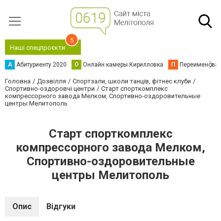
5
Наші спецпроєкти
А
Абитуриенту 2020
О
Онлайн камеры Кирилловка
П
Переименова
Головна
Дозвілля
Спортзали, школи танців, фітнес клуби
Спортивно-оздоровчі центри
Старт спорткомплекс
компрессорного завода Мелком, Спортивно-оздоровительные
центры Мелитополь
Старт спорткомплекс
компрессорного завода Мелком,
Спортивно-оздоровительные
центры Мелитополь
Опис
Відгуки