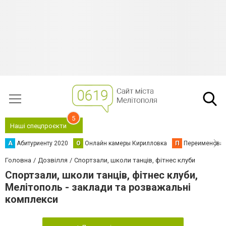
5
Наші спецпроєкти
А
Абитуриенту 2020
О
Онлайн камеры Кирилловка
П
Переименова
Головна
Дозвілля
Спортзали, школи танців, фітнес клуби
Спортзали, школи танців, фітнес клуби,
Мелітополь - заклади та розважальні
комплекси