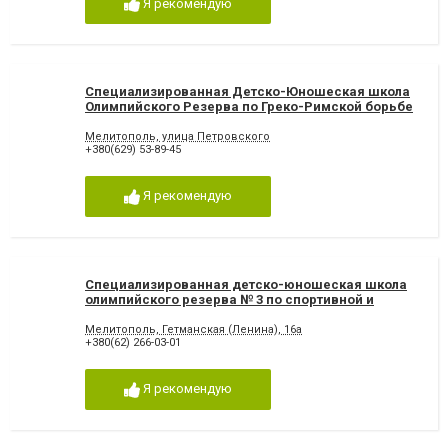
Я рекомендую
Специализированная Детско-Юношеская школа
Олимпийского Резерва по Греко-Римской борьбе
имени Узуна, Спортивные клубы и федерации
Мелитополь
Мелитополь, улица Петровского
+380(629) 53-89-45
Я рекомендую
Специализированная детско-юношеская школа
олимпийского резерва № 3 по спортивной и
художественной гимнастике, Спортивные клубы
и федерации Мелитополь
Мелитополь, Гетманская (Ленина), 16а
+380(62) 266-03-01
Я рекомендую