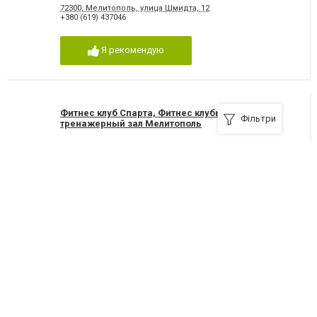
72300, Мелитополь, улица Шмидта, 12
+380 (619) 437046
Я рекомендую
Фитнес клуб Спарта, Фитнес клубы и
Фільтри
тренажерный зал Мелитополь
Мелитополь, улица Ломоносова, 322
+380 (67) 396-59-79
Я рекомендую
Fitnes Jasmin, Фитнес клубы и тренажерный зал
Мелитополь
Мелитополь, улица Олимпийская, 22
+380(50) 965-04-60