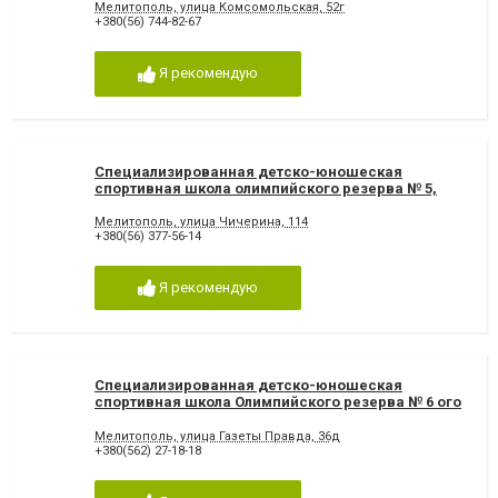
Мелитополь, улица Комсомольская, 52г
+380(56) 744-82-67
Я рекомендую
Специализированная детско-юношеская
спортивная школа олимпийского резерва № 5,
Спортивные клубы и федерации Мелитополь
Мелитополь, улица Чичерина, 114
+380(56) 377-56-14
Я рекомендую
Специализированная детско-юношеская
спортивная школа Олимпийского резерва № 6 ого
ского совета, Спортивные клубы и федерации
Мелитополь
Мелитополь, улица Газеты Правда, 36д
+380(562) 27-18-18