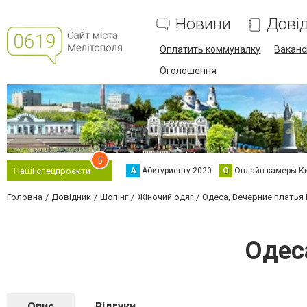
Новини
Дові
Оплатить коммуналку
Вакансі
Оголошення
5
А
Абитуриенту 2020
О
Онлайн камеры К
Наші спецпроєкти
Головна
Довідник
Шопінг
Жіночий одяг
Одеса, Вечерние платья
Одес
Опис
Відгуки