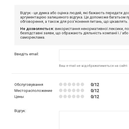
Відгук - це думка або оцінка людей, які бажають передати 
аргументацією залишеного відгука. Це допоможе багатьом пр
обговорення, а також для роз'яснення питань, що цікавлять.
Не дозволяється:
використання ненормативної лексики, по
безпідставні заяви, що ображають діяльність компанії і / або
самореклама.
Введіть email:
Ваш e-mail не відображатиметься на сайті
Обслуговування
0/12
Месторасположение
0/12
Цены
0/12
Відгук: