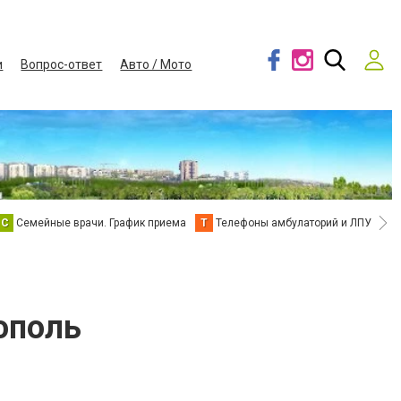
и
Вопрос-ответ
Авто / Мото
С
Семейные врачи. График приема
Т
Телефоны амбулаторий и ЛПУ
В
ополь