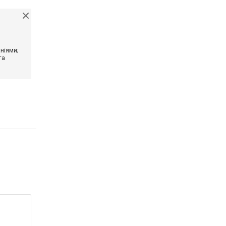
ніями;
та