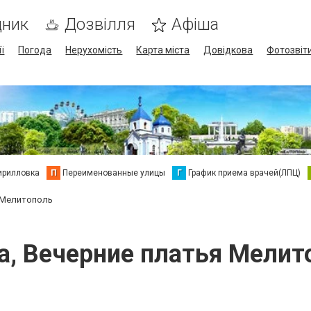
дник
Дозвілля
Афіша
ї
Погода
Нерухомість
Карта міста
Довідкова
Фотозвіт
ирилловка
П
Переименованные улицы
Г
График приема врачей(ЛПЦ)
 Мелитополь
а, Вечерние платья Мелит