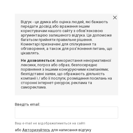
Відгук - це думка або оцінка людей, які бажають
передати досвід або враження іншим
користувачам нашого сайту з обов'язковою
аргументацією залишеного відгука. Це допоможе
багатьом прийняти правильне рішення.
Коментарі призначені для спілкування та
обговорення, а також для роз'яснення питань, що
цікавлять.
Не дозволяється:
використання ненормативної
лексики, погроз або образ; безпосереднє
порівняння з іншими конкуруючими компаніями;
безпідставні заяви, що ображають діяльність
компанії і / або її послуги; розміщення посилань на
сторонні інтернет-ресурси; реклама та
самореклама.
Введіть email:
Ваш e-mail не відображатиметься на сайті
або
Авторизуйтесь
для написання відгуку