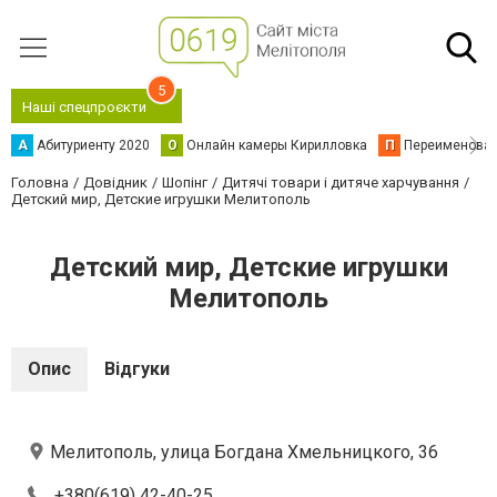
5
Наші спецпроєкти
А
Абитуриенту 2020
О
Онлайн камеры Кирилловка
П
Переименова
Головна
Довідник
Шопінг
Дитячі товари і дитяче харчування
Детский мир, Детские игрушки Мелитополь
Детский мир, Детские игрушки
Мелитополь
Опис
Відгуки
Мелитополь, улица Богдана Хмельницкого, 36
+380(619) 42-40-25