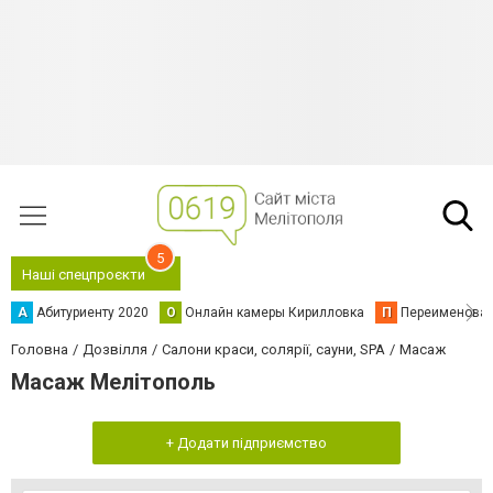
5
Наші спецпроєкти
А
Абитуриенту 2020
О
Онлайн камеры Кирилловка
П
Переименова
Головна
Дозвілля
Салони краси, солярії, сауни, SPA
Масаж
Масаж Мелітополь
+ Додати підприємство