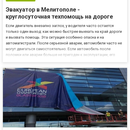
Эвакуатор в Мелитополе -
круглосуточная техпомощь на дороге
Если двигатель внезапно заглох, у водителя часто остается
только один выход: как можно быстрее выехать на край дороги
и вызвать помощь. Эта ситуация особенно опасна и на
автомагистрали. После серьезной аварии, автомобили часто не
могут двигаться самостоятельно. Если автомобиль после
поломки или аварии больше не пригоден к эксплуатации, его
можно отбуксировать. Эвакуатор в Мелитополе
https://perevozkizp.net/evakuator-melitopol.htm можно заказать на
сайте «А...