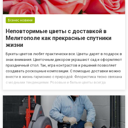
Бізнес новини
Неповторимые цветы с доставкой в
Мелитополе как прекрасные спутники
жизни
Букеты цветов любят практически все. Цветы дарят в подарок в
знак внимания. Цветочным декором украшают сад и оформляют
праздничный стол. Так, игра контрастов и решений позволяет
создавать роскошные композиции. С помощью доставки можно
внести в жизнь гармонию с природой. Флористика тесно связана
с модными тенденциями. Розовые и белые цветы всегда
смотрятся нежно. Теперь в тренде при доставке цветов в
Мелитополе от магазина https://mfl.com.ua/822-melitopol-d...