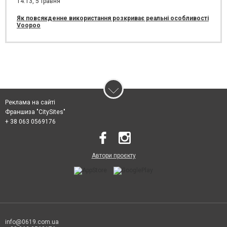
14:13,
5 травня
Як повсякденне використання розкриває реальні особливості
Voopoo
Реклама на сайті
Франшиза "CitySites"
+ 38 063 0569176
Автори проєкту
info@0619.com.ua