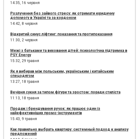
14:35,
16 червня
Розлучення без зайвого стресу: як отримати юридичну
допомогу в Україні та за кордоном
14:42,
8 червня
Відкритий синус ліфтинг: показання та протипоказання
11:30,
2 червня
Межі з батьками та виховання дітей: психологічна підтримка в
PSY Energy
15:32,
29 травня
Як я вибирав між польським, українським і китайським
спецодягом
13:27,
18 травня
Вечірня сукня за типом фігури та зростом: поради стиліста
11:13,
18 травня
Продаж і брендування ручок: як працює один із
найефективніших промо-інструментів
15:43,
9 травня
Как правильно выбрать квартиру: системный подход к анализу
предложений