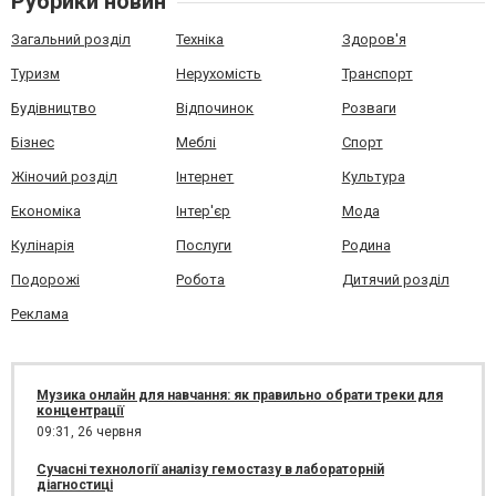
Рубрики новин
Загальний розділ
Техніка
Здоров'я
Туризм
Нерухомість
Транспорт
Будівництво
Відпочинок
Розваги
Бізнес
Меблі
Спорт
Жіночий розділ
Інтернет
Культура
Економіка
Інтер'єр
Мода
Кулінарія
Послуги
Родина
Подорожі
Робота
Дитячий розділ
Реклама
Музика онлайн для навчання: як правильно обрати треки для
концентрації
09:31,
26 червня
Сучасні технології аналізу гемостазу в лабораторній
діагностиці