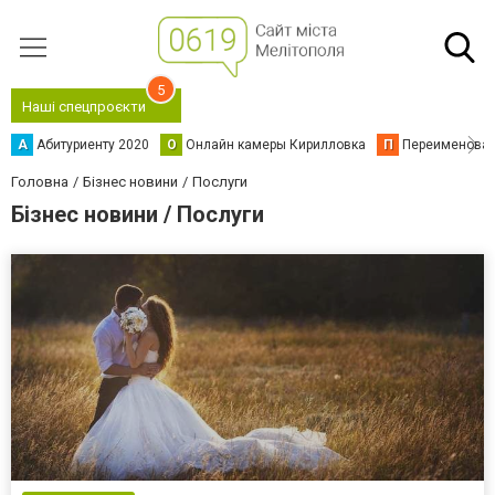
5
Наші спецпроєкти
А
Абитуриенту 2020
О
Онлайн камеры Кирилловка
П
Переименова
Головна
Бізнес новини
Послуги
Бізнес новини / Послуги