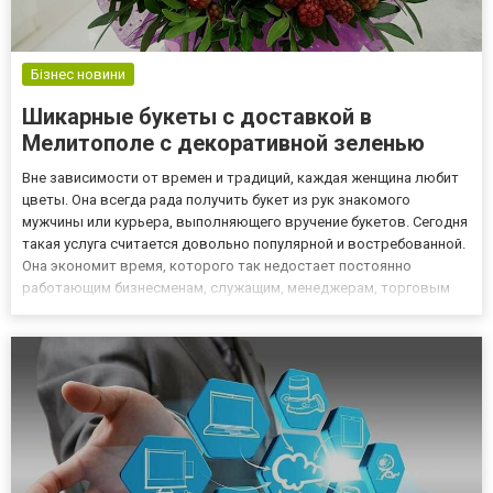
Бізнес новини
Шикарные букеты с доставкой в
Мелитополе с декоративной зеленью
Вне зависимости от времен и традиций, каждая женщина любит
цветы. Она всегда рада получить букет из рук знакомого
мужчины или курьера, выполняющего вручение букетов. Сегодня
такая услуга считается довольно популярной и востребованной.
Она экономит время, которого так недостает постоянно
работающим бизнесменам, служащим, менеджерам, торговым
представителям. Еще сервис по доставке цветов в Мелитополе
от магазина http://melitopol.flora24.com.ua приходит на по...