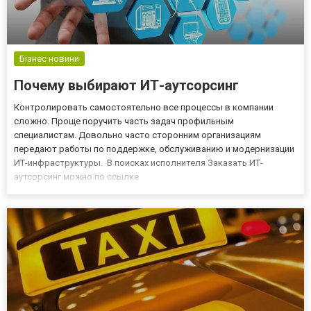
Бізнес новини
Почему выбирают ИТ-аутсорсинг
Контролировать самостоятельно все процессы в компании
сложно. Проще поручить часть задач профильным
специалистам. Довольно часто сторонним организациям
передают работы по поддержке, обслуживанию и модернизации
ИТ-инфраструктуры. В поисках исполнителя Заказать ИТ-
аутсорсинг можно по ссылке
itua.com.ua/autsorsing. «Информационные технологии Украины»
предлагает несколько тарифов: Базовый; Оптимальный; Лидер.
На сайте можно узнать детальнее об особенностях и...