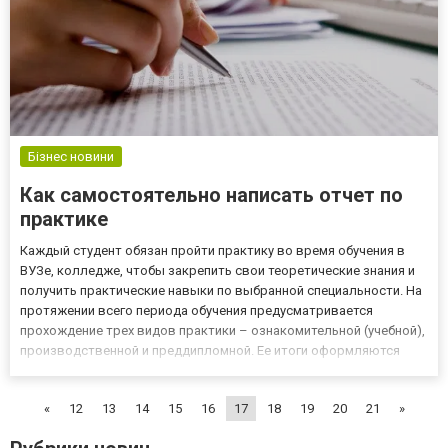
Бізнес новини
Как самостоятельно написать отчет по
практике
Каждый студент обязан пройти практику во время обучения в
ВУЗе, колледже, чтобы закрепить свои теоретические знания и
получить практические навыки по выбранной специальности. На
протяжении всего периода обучения предусматривается
прохождение трех видов практики – ознакомительной (учебной),
производственной и преддипломной. Ее итоги оформляются
отчетом, который студент должен написать самостоятельно.
Как составить отчет по практике Составление отчета основы...
«
12
13
14
15
16
17
18
19
20
21
»