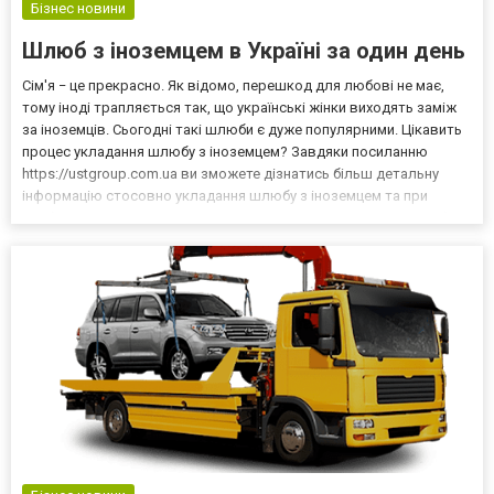
Бізнес новини
Шлюб з іноземцем в Україні за один день
Сім'я − це прекрасно. Як відомо, перешкод для любові не має,
тому іноді трапляється так, що українські жінки виходять заміж
за іноземців. Сьогодні такі шлюби є дуже популярними. Цікавить
процес укладання шлюбу з іноземцем? Завдяки посиланню
https://ustgroup.com.ua ви зможете дізнатись більш детальну
інформацію стосовно укладання шлюбу з іноземцем та при
необхідності скористуватись послугами компанії. Навіщо треба
допомога кваліфікованих спеціалістів? Зіб...