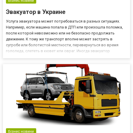
Бізнес новини
Эвакуатор в Украине
Услуга эвакуатора может потребоваться в разных ситуациях.
Например, если машина попала в ДТП или произошла поломка,
после которой невозможно или не безопасно продолжать
движение. К тому же транспорт вполне может застрять в
сугробе или болотистой местности, перевернуться во время
гололеда, слететь в кювет или овраг. Иногда эвакуатор
заказывают, чтобы просто доставить машину в другой город. В
какую компанию обратиться за помощью В каждом городе
действует нес...
Бізнес новини