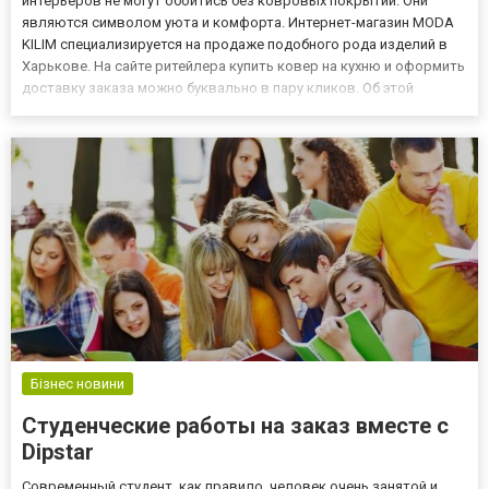
интерьеров не могут обойтись без ковровых покрытий. Они
являются символом уюта и комфорта. Интернет-магазин MODA
KILIM специализируется на продаже подобного рода изделий в
Харькове. На сайте ритейлера купить ковер на кухню и оформить
доставку заказа можно буквально в пару кликов. Об этой
замечательной веб-платформе и пойдет речь ниже. Каталог
товаров Магазин является многопрофильным и предлагает
полный спек...
Бізнес новини
Студенческие работы на заказ вместе с
Dipstar
Современный студент, как правило, человек очень занятой и