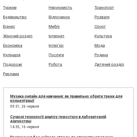
Туризм
Нерухомість
Транспорт
Будівництво
Відпочинок
Розваги
Бізнес
Меблі
Спорт
Жіночий розділ
Інтернет
Культура
Економіка
Інтер'єр
Мода
Кулінарія
Послуги
Родина
Подорожі
Робота
Дитячий розділ
Реклама
Музика онлайн для навчання: як правильно обрати треки для
концентрації
09:31,
26 червня
Сучасні технології аналізу гемостазу в лабораторній
діагностиці
14:35,
16 червня