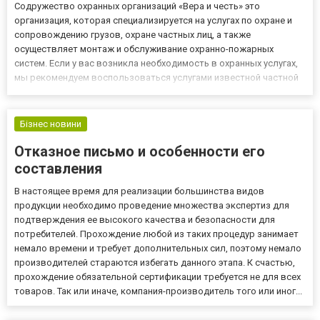
Содружество охранных организаций «Вера и честь» это
организация, которая специализируется на услугах по охране и
сопровождению грузов, охране частных лиц, а также
осуществляет монтаж и обслуживание охранно-пожарных
систем. Если у вас возникла необходимость в охранных услугах,
мы рекомендуем воспользоваться услугами известной частной
охранной организации «Вера и честь». Охрана грузов будет
полностью обеспечена профессиональными сотрудниками,
которые имеют б...
Бізнес новини
Отказное письмо и особенности его
составления
В настоящее время для реализации большинства видов
продукции необходимо проведение множества экспертиз для
подтверждения ее высокого качества и безопасности для
потребителей. Прохождение любой из таких процедур занимает
немало времени и требует дополнительных сил, поэтому немало
производителей стараются избегать данного этапа. К счастью,
прохождение обязательной сертификации требуется не для всех
товаров. Так или иначе, компания-производитель того или иног...