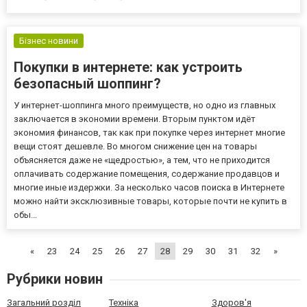
помещении. У вас впереди день рождения, свадьба или другое
торжество, тогда для вас действует услуга - заказ и доставка
цветов по...
Бізнес новини
Покупки в интернете: как устроить
безопасный шоппинг?
У интернет-шоппинга много преимуществ, но одно из главных
заключается в экономии времени. Вторым пунктом идёт
экономия финансов, так как при покупке через интернет многие
вещи стоят дешевле. Во многом снижение цен на товары
объясняется даже не «щедростью», а тем, что не приходится
оплачивать содержание помещения, содержание продавцов и
многие иные издержки. За несколько часов поиска в Интернете
можно найти эксклюзивные товары, которые почти не купить в
обы...
«
23
24
25
26
27
28
29
30
31
32
»
Рубрики новин
Загальний розділ
Техніка
Здоров'я