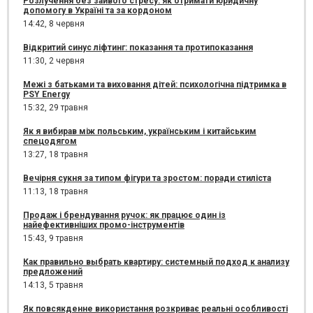
Розлучення без зайвого стресу: як отримати юридичну
допомогу в Україні та за кордоном
14:42,
8 червня
Відкритий синус ліфтинг: показання та протипоказання
11:30,
2 червня
Межі з батьками та виховання дітей: психологічна підтримка в
PSY Energy
15:32,
29 травня
Як я вибирав між польським, українським і китайським
спецодягом
13:27,
18 травня
Вечірня сукня за типом фігури та зростом: поради стиліста
11:13,
18 травня
Продаж і брендування ручок: як працює один із
найефективніших промо-інструментів
15:43,
9 травня
Как правильно выбрать квартиру: системный подход к анализу
предложений
14:13,
5 травня
Як повсякденне використання розкриває реальні особливості