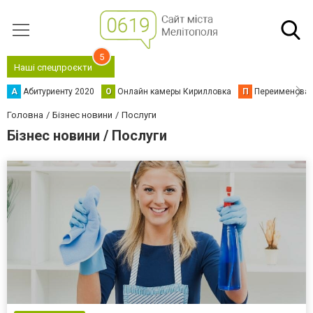
5
Наші спецпроєкти
А
Абитуриенту 2020
О
Онлайн камеры Кирилловка
П
Переименова
Головна
Бізнес новини
Послуги
Бізнес новини / Послуги