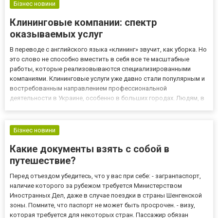
Бізнес новини
Клининговые компании: спектр
оказываемых услуг
В переводе с английского языка «клининг» звучит, как уборка. Но
это слово не способно вместить в себя все те масштабные
работы, которые реализовываются специализированными
компаниями. Клининговые услуги уже давно стали популярным и
востребованным направлением профессиональной
деятельности в Украине, особенно в больших городах. Людям, в
их чрезмерной загруженности на работе банально не хватает
времени на домашние хлопоты, а вот возвращаться в чистый и
ухоже...
Бізнес новини
Какие документы взять с собой в
путешествие?
Перед отъездом убедитесь, что у вас при себе: - загранпаспорт,
наличие которого за рубежом требуется Министерством
Иностранных Дел, даже в случае поездки в страны Шенгенской
зоны. Помните, что паспорт не может быть просрочен. - визу,
которая требуется для некоторых стран. Пассажир обязан