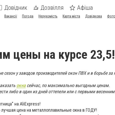
Довідник
Дозвілля
Афіша
Вакансії
Погода
Нерухомість
Карта міста
Довідкова
Фото
м цены на курсе 23,5!
 не сезон у заводов производителей окон ПВХ и в борьбе за
заказать
окна
сейчас, по максимально выгодным ценам.
сти либо в один из дней оттепели или с первыми весенним
ятница" на AliExpress!
о лучшая цена на металлоплавильные окна в ГОДУ!