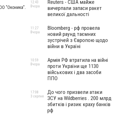
Reuters - США майже
12:43
Вчора
ОО "Оконика".
вичерпали запаси ракет
великої дальності
Bloomberg - рф провела
11:27
Вчора
новий раунд таємних
зустрічей з Європою щодо
війни в Україні
Армія РФ втратила на війні
10:59
Вчора
проти України ще 1130
військових і два засоби
ППО
До чого призвели атаки
17:08
3 серпня
ЗСУ на Wildberries . 200 млрд
збитків і ризик краху банків
рф