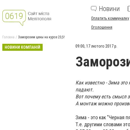
Новини
Оплатить коммуналку
Оголошення
Головна
Заморозим цены на курсе 23,5!
09:00, 17 лютого 2017 р.
НОВИНИ КОМПАНІЙ
Заморози
Как известно - Зима это
падают.
Вот почему есть смысл 
А монтаж можно произве
Зима - это как "Черная п
Т.е. другими словами эт