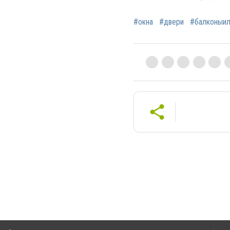
#окна
#двери
#балконыи