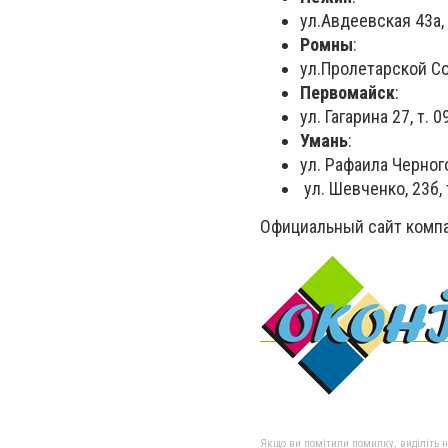
ул.Авдеевская 43а, 
Ромны
:
ул.Пролетарской Со
Первомайск
:
ул. Гагарина 27, т.
Умань
:
ул. Рафаила Черного
ул. Шевченко, 23б, 
Официальный сайт ком
Якщо ви помітили помилку, виділіть нео