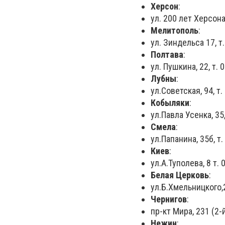
Херсон
:
ул. 200 лет Херсона
Мелитополь
:
ул. Зиндельса 17, т
Полтава
:
ул. Пушкина, 22, т.
Лубны
:
ул.Советская, 94, т
Кобыляки
:
ул.Павла Усенка, 35
Смела
:
ул.Папанина, 35б, т
Киев
:
ул.А.Туполева, 8 т.
Белая Церковь
:
ул.Б.Хмельницкого,
Чернигов
:
пр-кт Мира, 231 (2-
Нежин
: