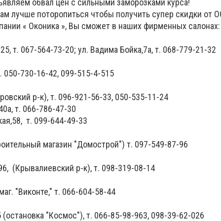
объявляем обвал цен с сильными заморозками курса!
Вам лучше поторопиться чтобы получить супер скидки от О
пании « Оконика », Вы сможет в наших фирменных салонах:
/25, т. 067-564-73-20; ул. Вадима Бойка,7а, т. 068-779-21-32
т. 050-730-16-42, 099-515-4-515
окровский р-к), т. 096-921-56-33, 050-535-11-24
40а, т. 066-786-47-30
ая,58, т. 099-644-49-33
троительный магазин "Домострой") т. 097-549-87-96
96, (Крывалиевский р-к), т. 098-319-08-14
маг. "Виконте," т. 066-604-58-44
 (остановка "Космос"), т. 066-85-98-963, 098-39-62-026