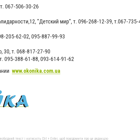
т. 067-506-30-26
лидарности,12, "Детский мир", т. 096-268-12-39, т.067-735-
 098-205-62-02, 095-887-99-93
, 30, т. 068-817-27-90
т. 095-388-61-88, 093-614-91-62
пании
www.okonika.com.ua
бхідний текст і натисніть Ctrl + Enter, щоб повідомити про це редакцію