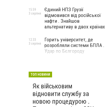
Єдиний НПЗ Грузії
15:59
3 серпня
відмовився від російської
нафти . Знайшов
альтернативу в двох країнах
Горить університет, де
12:33
3 серпня
розробляли системи БПЛА .
Удар по Бєлгороду
ТОП НОВИНИ
Як військовим
відновити службу за
новою процедурою .