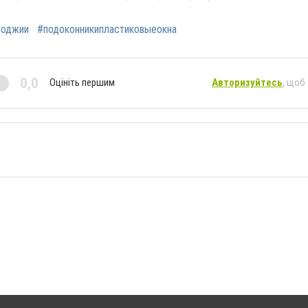
лоджии
#подоконникипластиковыеокна
0,0
Оцініть першим
Авторизуйтесь
, щоб