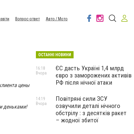
звіти
Вопрос-ответ
Авто / Мото
ОСТАННІ НОВИНИ
ЄС дасть Україні 1,4 млрд
16:18
Вчора
євро з заморожених активів
РФ після нічної атаки
 клиента цены
Повітряні сили ЗСУ
14:19
Вчора
озвучили деталі нічного
и деньками!
обстрілу : з десятків ракет
– жодної збитої