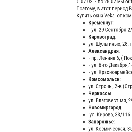
С 07.02. - по 28.02 мы 
Поэтому, в этот период 
Купить окна Veka от ком
Кременчуг
:
- ул. 29 Сентября 2
Кировоград
:
ул. Шульгиных, 28, 
Александрия
:
- пр. Ленина 6, ( П
- ул. 6-го Декабря,1
- ул. Красноармейск
Комсомольск
:
ул. Строны, 2-в (С
Черкассы
:
ул. Благовестная, 2
Новомиргород
:
ул. Кирова, 33/116 
Запорожье
:
ул. Космическая, 85