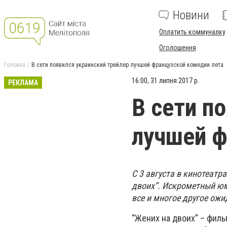
Новини
Оплатить коммуналку
Оголошення
Головна
В сети появился украинский трейлер лучшей французской комедии лета
16:00, 31 липня 2017 р.
РЕКЛАМА
В сети п
лучшей ф
С 3 августа в кинотеатр
двоих”. Искрометный юм
все и многое другое ожи
“Жених на двоих” – филь