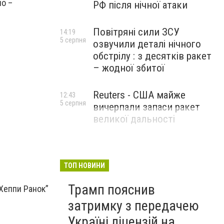
о –
РФ після нічної атаки
Повітряні сили ЗСУ
14:19
5 серпня
озвучили деталі нічного
обстрілу : з десятків ракет
– жодної збитої
Reuters - США майже
12:43
5 серпня
вичерпали запаси ракет
великої дальності
ТОП НОВИНИ
Трамп пояснив
Хеппи Ранок”
затримку з передачею
Україні ліцензій на