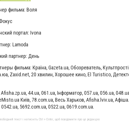
тнер фильма: Воля
 Фокус
ский портал: Ivona
тнер: Lamoda
ий партнер: День
еры фильма: Країна, Gazeta.ua, Обозреватель, Культпрості
.юа, Zaxid.net, 20 хвилин, Хорошее кино, El Turistico, Детект
isha.zp.ua, 44.ua, 061.ua, Інформатор, 057.ua, 056.ua, 048.ua
isto.ua Київ, 78.com.ua, Весь Харьков, Afisha.lviv.ua, Афіша
, 0542.ua, 5692.com.ua, 0522.ua, 0619.com.ua.
бхідний текст і натисніть Ctrl + Enter, щоб повідомити про це редакцію