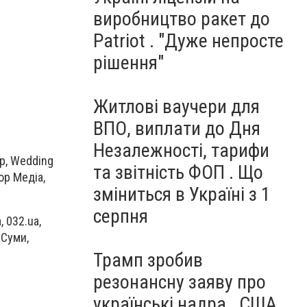
виробництво ракет до
Patriot . "Дуже непросте
рішення"
Житлові ваучери для
ВПО, виплати до Дня
Незалежності, тарифи
р, Wedding
та звітність ФОП . Що
ор Медіа,
зміниться в Україні з 1
серпня
, 032.ua,
.Суми,
Трамп зробив
резонансну заяву про
українські надра . США