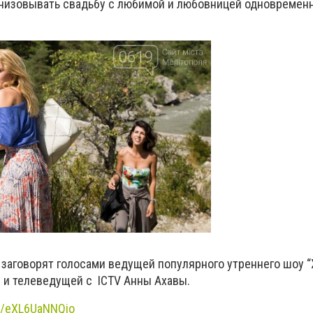
анизовывать свадьбу с любимой и любовницей одновременн
 заговорят голосами ведущей популярного утреннего шоу “
 и телеведущей с ICTV Анны Ахавы.
be/eXL6UaNNQjo