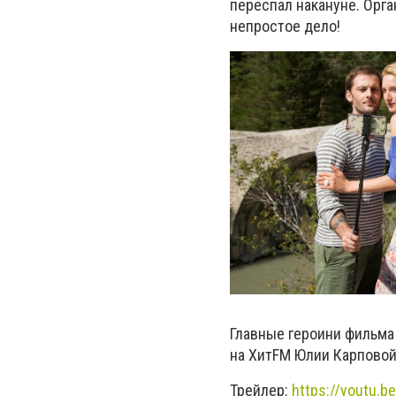
переспал накануне. Орг
непростое дело!
Главные героини фильма
на ХитFM Юлии Карповой
Трейлер:
https://youtu.