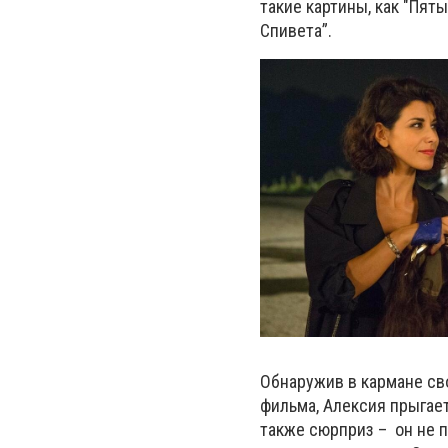
такие картины, как "Пят
Спивета”.
Обнаружив в кармане сво
фильма, Алексия прыгает
также сюрприз – он не п