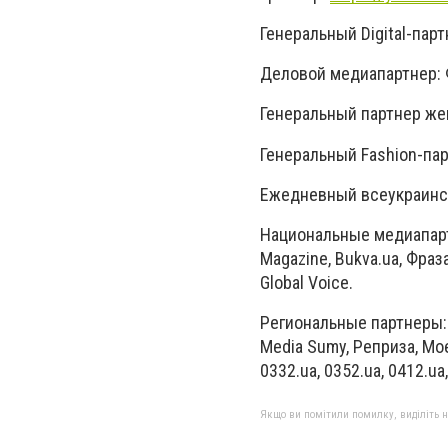
Генеральный Digital-пар
Деловой медиапартнер:
Генеральный партнер жен
Генеральный Fashion-пар
Ежедневный всеукраинск
Национальные медиапартн
Magazine, Bukva.ua, Фраза
Global Voice.
Региональные партнеры: Af
Media Sumy, Реприза, MoeM
0332.ua, 0352.ua, 0412.ua
Якщо ви помітили помилку, виділіть нео