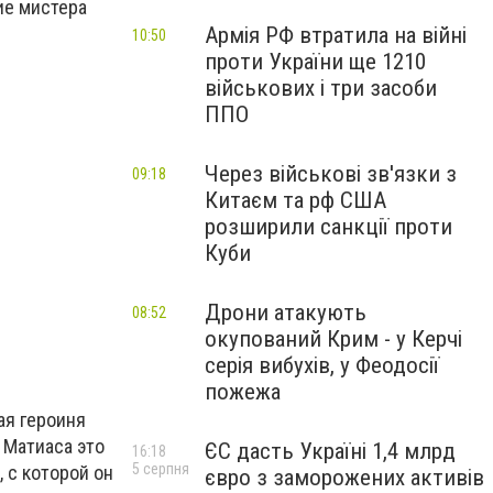
ие мистера
Армія РФ втратила на війні
10:50
проти України ще 1210
військових і три засоби
ППО
Через військові зв'язки з
09:18
Китаєм та рф США
розширили санкції проти
Куби
Дрони атакують
08:52
окупований Крим - у Керчі
серія вибухів, у Феодосії
пожежа
ая героиня
я Матиаса это
ЄС дасть Україні 1,4 млрд
16:18
5 серпня
 с которой он
євро з заморожених активів