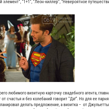
ый элемент", "1+1", "Леон-киллер", “Невероятное путешеств
его любимого визитную карточку свадебного агента, главн
 от счастья и без колебаний говорит "Да!". Но для ее парн
ланировал делать предложение, а визитка – от Джульетты,