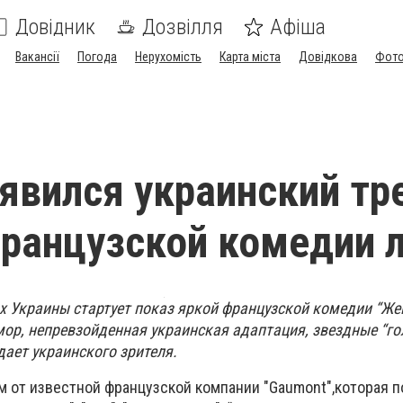
Довідник
Дозвілля
Афіша
Вакансії
Погода
Нерухомість
Карта міста
Довідкова
Фото
оявился украинский тр
ранцузской комедии 
ах Украины стартует показ яркой французской комедии “Же
ор, непревзойденная украинская адаптация, звездные “г
дает украинского зрителя.
м от известной французской компании "Gaumont",которая 