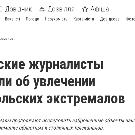
Довідник
Дозвілля
Афіша
Вакансії
Погода
Нерухомість
Карта міста
Довідкова
Фото
тремалов
ские журналисты
ли об увлечении
льских экстремалов
малы продолжают исследовать заброшенные объекты наше
имание областных и столичных телеканалов.