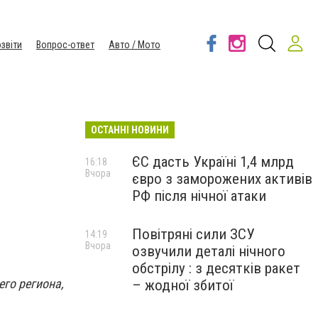
звіти
Вопрос-ответ
Авто / Мото
ОСТАННІ НОВИНИ
ЄС дасть Україні 1,4 млрд
16:18
Вчора
євро з заморожених активів
РФ після нічної атаки
Повітряні сили ЗСУ
14:19
Вчора
озвучили деталі нічного
обстрілу : з десятків ракет
го региона,
– жодної збитої