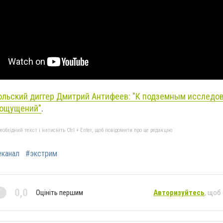
льский диггер Дмитрий Антифеев: "К подземным исследо
 ощущений"
.
бхідний текст і натисніть Ctrl + Enter, щоб повідомити про це редакцію
еканал
#экстрим
0,0
Оцініть першим
Авторизуйтесь
, щоб