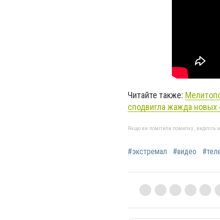
Читайте также:
Мелитопо
сподвигла жажда новых
Якщо ви помітили помилку, виділіть нео
#экстремал
#видео
#тел