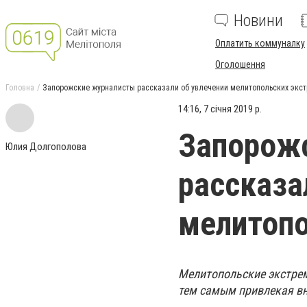
Новини
Оплатить коммуналку
Оголошення
Головна
Запорожские журналисты рассказали об увлечении мелитопольских экс
14:16, 7 січня 2019 р.
Запорож
Юлия Долгополова
рассказа
мелитопо
Мелитопольские экстре
тем самым привлекая вн