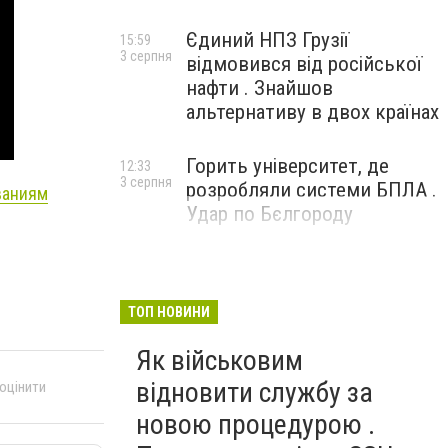
Єдиний НПЗ Грузії
15:59
3 серпня
відмовився від російської
нафти . Знайшов
альтернативу в двох країнах
Горить університет, де
12:33
3 серпня
розробляли системи БПЛА .
ваниям
Удар по Бєлгороду
ТОП НОВИНИ
Як військовим
відновити службу за
 оцінити
новою процедурою .