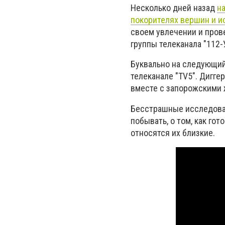
Несколько дней назад
н
покорителях вершин и и
своем увлечении и пров
группы телеканала "112-
Буквально на следующий
телеканале "TV5". Дигге
вместе с запорожскими 
Бесстрашные исследоват
побывать, о том, как го
относятся их близкие.