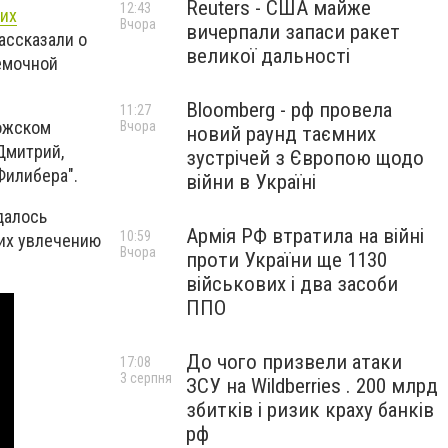
Reuters - США майже
12:43
ких
Вчора
вичерпали запаси ракет
ассказали о
великої дальності
емочной
Bloomberg - рф провела
11:27
рожском
Вчора
новий раунд таємних
Дмитрий,
зустрічей з Європою щодо
Филибера".
війни в Україні
далось
Армія РФ втратила на війні
10:59
 их увлечению
Вчора
проти України ще 1130
військових і два засоби
ППО
До чого призвели атаки
17:08
3 серпня
ЗСУ на Wildberries . 200 млрд
збитків і ризик краху банків
рф