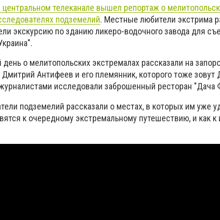
а центральном телеканале вышел репортаж о мелитопольс
сследователях подземелий
. Местные любители экстрима р
ели экскурсию по зданию ликеро-водочного завода для съ
Украина".
 день о мелитопольских экстремалах рассказали на запо
р Дмитрий Антифеев и его племянник, которого тоже зовут 
журналистами исследовали заброшенный ресторан "Дача 
ели подземелий рассказали о местах, в которых им уже у
товятся к очередному экстремальному путешествию, и как к