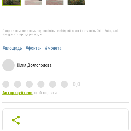
Якщо ви помітили помилку, виділіть необхідний текст і натисніть Ctrl + Enter, щоб
повідомити про це редакцію
#площадь
#фонтан
#монета
Юлия Долгополова
0,0
Авторизуйтесь
, щоб оцінити