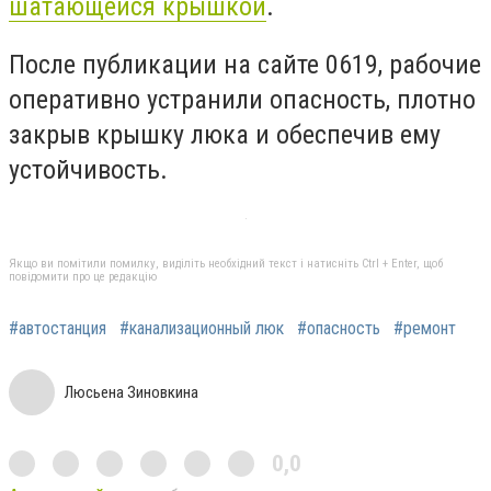
шатающейся крышкой
.
После публикации на сайте 0619, рабочие
оперативно устранили опасность, плотно
закрыв крышку люка и обеспечив ему
устойчивость.
Якщо ви помітили помилку, виділіть необхідний текст і натисніть Ctrl + Enter, щоб
повідомити про це редакцію
#автостанция
#канализационный люк
#опасность
#ремонт
Люсьена Зиновкина
0,0