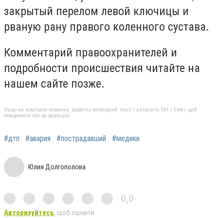
закрытый перелом левой ключицы и
рваную рану правого коленного сустава.
Комментарий правоохранителей и
подробности происшествия читайте на
нашем сайте позже.
Якщо ви помітили помилку, виділіть необхідний текст і натисніть Ctrl + Enter, щоб
повідомити про це редакцію
#дтп
#авария
#пострадавший
#медики
Юлия Долгополова
0,0
Авторизуйтесь
, щоб оцінити