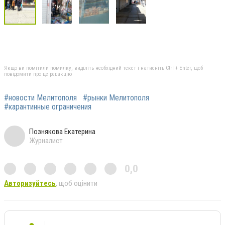
Якщо ви помітили помилку, виділіть необхідний текст і натисніть Ctrl + Enter, щоб
повідомити про це редакцію
#новости Мелитополя
#рынки Мелитополя
#карантинные ограничения
Познякова Екатерина
Журналист
0,0
Авторизуйтесь
, щоб оцінити