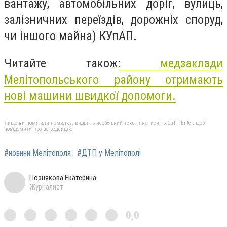
вантажу, автомобільних доріг, вулиць,
залізничних переїздів, дорожніх споруд,
чи іншого майна) КУпАП.
Читайте також:
медзаклади
Мелітопольського району отримають
нові машини швидкої допомоги.
Якщо ви помітили помилку, виділіть необхідний текст і натисніть Ctrl + Enter, щоб
повідомити про це редакцію
#новини Мелітополя
#ДТП у Мелітополі
Познякова Екатерина
Журналист
0,0