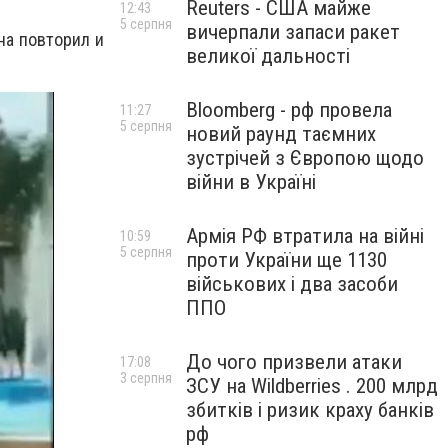
Reuters - США майже
12:43
5 серпня
вичерпали запаси ракет
на повторил и
великої дальності
Bloomberg - рф провела
11:27
5 серпня
новий раунд таємних
зустрічей з Європою щодо
війни в Україні
Армія РФ втратила на війні
10:59
5 серпня
проти України ще 1130
військових і два засоби
ППО
До чого призвели атаки
17:08
3 серпня
ЗСУ на Wildberries . 200 млрд
збитків і ризик краху банків
рф