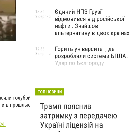
Єдиний НПЗ Грузії
15:59
3 серпня
відмовився від російської
нафти . Знайшов
альтернативу в двох країнах
Горить університет, де
12:33
3 серпня
розробляли системи БПЛА .
Удар по Бєлгороду
ТОП НОВИНИ
асили голубой
Трамп пояснив
и и в прошлые
затримку з передачею
Україні ліцензій на
са.