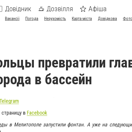
Довідник
Дозвілля
Афіша
Вакансії
Погода
Нерухомість
Карта міста
Довідкова
Фото
льцы превратили гла
орода в бассейн
Telegram
 страницу в
Facebook
ды в Мелитополе запустили фонтан. А уже на следующи
.