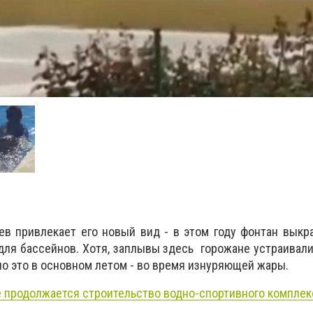
в привлекает его новый вид - в этом году фонтан выкр
для бассейнов. Хотя, заплывы здесь горожане устраивал
ло это в основном летом - во время изнуряющей жары.
 продолжается строительство водно-спортивного комплек