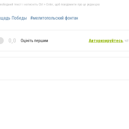
бхідний текст і натисніть Ctrl + Enter, щоб повідомити про це редакцію
ощадь Победы
#мелитопольский фонтан
0,0
Оцініть першим
Авторизируйтесь
, ч