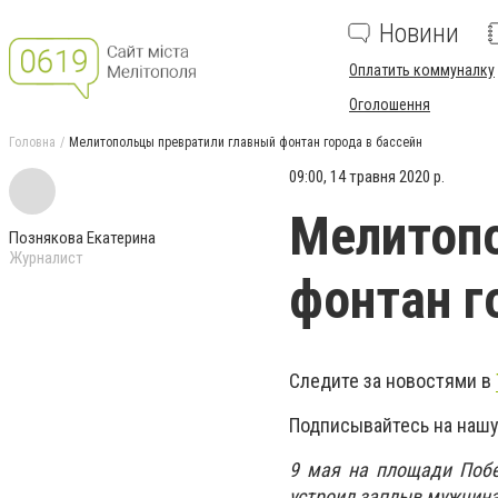
Новини
Оплатить коммуналку
Оголошення
Головна
Мелитопольцы превратили главный фонтан города в бассейн
09:00, 14 травня 2020 р.
Мелитопо
Познякова Екатерина
Журналист
фонтан г
Следите за новостями в
Подписывайтесь на нашу
9 мая на площади Побе
устроил заплыв мужчина