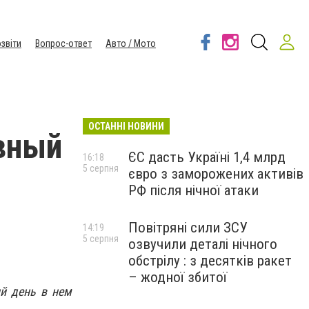
звіти
Вопрос-ответ
Авто / Мото
ОСТАННІ НОВИНИ
вный
ЄС дасть Україні 1,4 млрд
16:18
5 серпня
євро з заморожених активів
РФ після нічної атаки
Повітряні сили ЗСУ
14:19
5 серпня
озвучили деталі нічного
обстрілу : з десятків ракет
– жодної збитої
й день в нем