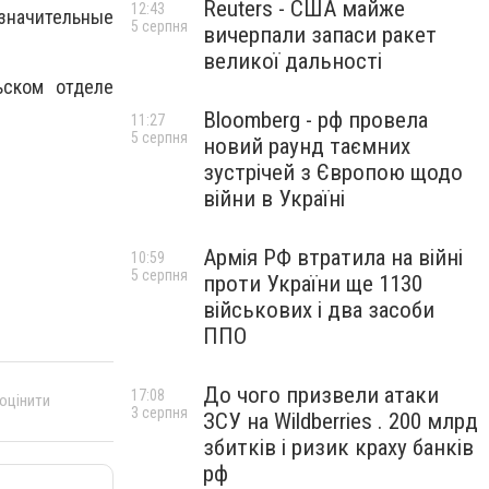
Reuters - США майже
12:43
значительные
5 серпня
вичерпали запаси ракет
великої дальності
ьском отделе
Bloomberg - рф провела
11:27
5 серпня
новий раунд таємних
зустрічей з Європою щодо
війни в Україні
Армія РФ втратила на війні
10:59
5 серпня
проти України ще 1130
військових і два засоби
ППО
До чого призвели атаки
17:08
 оцінити
3 серпня
ЗСУ на Wildberries . 200 млрд
збитків і ризик краху банків
рф