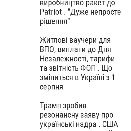
виробництво ракет до
Patriot . "Дуже непросте
рішення"
Житлові ваучери для
ВПО, виплати до Дня
Незалежності, тарифи
та звітність ФОП . Що
зміниться в Україні з 1
серпня
Трамп зробив
резонансну заяву про
українські надра . США