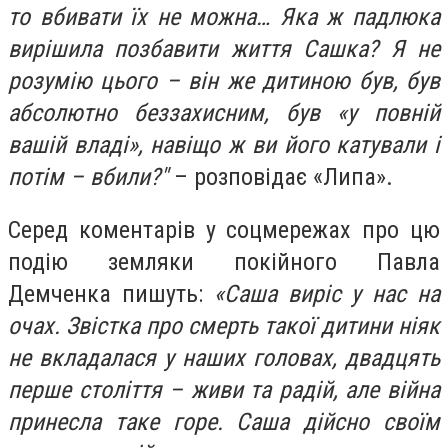
то вбивати їх не можна… Яка ж падлюка
вирішила позбавити життя Сашка? Я не
розумію цього – він же дитиною був, був
абсолютно беззахисним, був «у повній
вашій владі», навіщо ж ви його катували і
потім – вбили?"
– розповідає «Липа».
Серед коментарів у соцмережах про цю
подію земляки покійного Павла
Демченка пишуть:
«Саша виріс у нас на
очах. Звістка про смерть такої дитини ніяк
не вкладалася у наших головах, двадцять
перше століття – живи та радій, але війна
принесла таке горе. Саша дійсно своїм