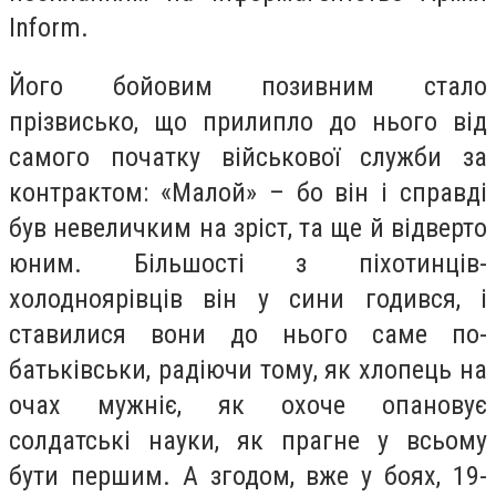
Inform.
Його бойовим позивним стало
прізвисько, що прилипло до нього від
самого початку військової служби за
контрактом: «Малой» – бо він і справді
був невеличким на зріст, та ще й відверто
юним. Більшості з піхотинців-
холодноярівців він у сини годився, і
ставилися вони до нього саме по-
батьківськи, радіючи тому, як хлопець на
очах мужніє, як охоче опановує
солдатські науки, як прагне у всьому
бути першим. А згодом, вже у боях, 19-