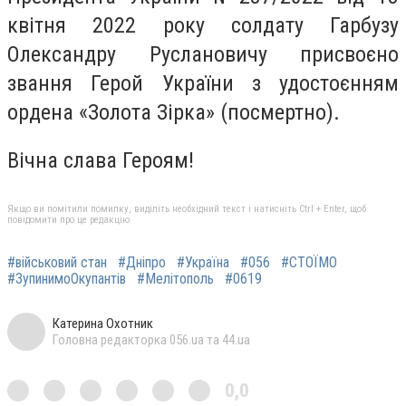
квітня 2022 року солдату Гарбузу
Олександру Руслановичу присвоєно
звання Герой України з удостоєнням
ордена «Золота Зірка» (посмертно).
Вічна слава Героям!
Якщо ви помітили помилку, виділіть необхідний текст і натисніть Ctrl + Enter, щоб
повідомити про це редакцію
#військовий стан
#Дніпро
#Україна
#056
#СТОЇМО
#ЗупинимоОкупантів
#Мелітополь
#0619
Катерина Охотник
Головна редакторка 056.ua та 44.ua
0,0