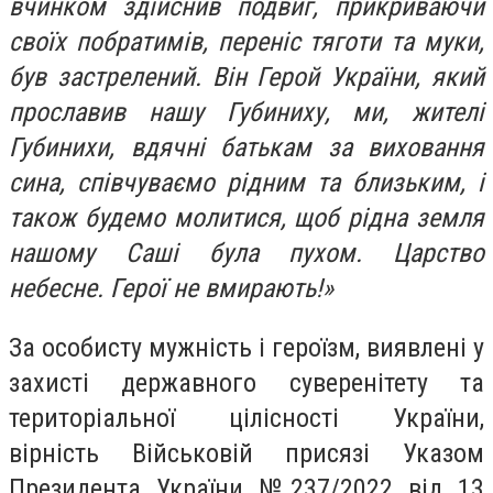
вчинком здійснив подвиг, прикриваючи
своїх побратимів, переніс тяготи та муки,
був застрелений. Він Герой України, який
прославив нашу Губиниху, ми, жителі
Губинихи, вдячні батькам за виховання
сина, співчуваємо рідним та близьким, і
також будемо молитися, щоб рідна земля
нашому Саші була пухом. Царство
небесне. Герої не вмирають!»
За особисту мужність і героїзм, виявлені у
захисті державного суверенітету та
територіальної цілісності України,
вірність Військовій присязі Указом
Президента України №237/2022 від 13