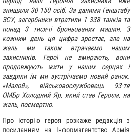
період наші героїчні захисники вже
знищили 30 150 осіб. За даними Генштабу
ЗСУ, загарбники втратили 1 338 танків та
понад 3 тисячі броньованих машин. З
кожним день ця цифра зростає, але на
жаль ми також втрачаємо наших
захисників. Герої не вмирають, вони
продовжують жити у наших серцях і
завдяки їм ми зустрічаємо новий ранок.
«Малой», військовослужбовець 93-тя
ОМБр Холодний Яр, який став Героєм, на
жаль, посмертно.
Про історію героя розкаже редакція з
посиланням на Інформагентство Армія