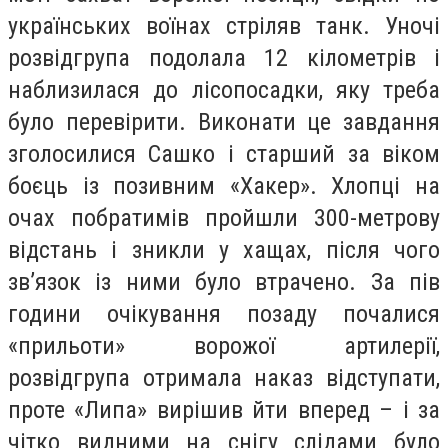
українських воїнах стріляв танк. Уночі
розвідгрупа подолала 12 кілометрів і
наблизилася до лісопосадки, яку треба
було перевірити. Виконати це завдання
зголосилися Сашко і старший за віком
боєць із позивним «Хакер». Хлопці на
очах побратимів пройшли 300-метрову
відстань і зникли у хащах, після чого
зв’язок із ними було втрачено. За пів
години очікування позаду почалися
«прильоти» ворожої артилерії,
розвідгрупа отримала наказ відступати,
проте «Липа» вирішив йти вперед – і за
чітко видними на снігу слідами було