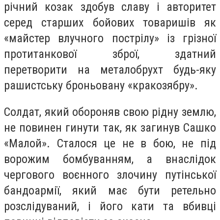
річний козак здобув славу і авторитет
серед старших бойових товаришів як
«майстер влучного пострілу» із грізної
протитанкової зброї, здатний
перетворити на металобрухт будь-яку
рашистську броньовану «кракозябру».
Солдат, який обороняв свою рідну землю,
не повинен гинути так, як загинув Сашко
«Малой». Сталося це не в бою, не під
ворожим бомбуванням, а внаслідок
чергового воєнного злочину путінської
бандоармії, який має бути ретельно
розслідуваний, і його кати та вбивці