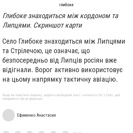
глибоке
Глибоке знаходиться між кордоном та
Липцями. Скриншот карти
Село Глибоке знаходиться між Липцями
та Стрілечою, це означає, що
безпосередньо від Липців росіян вже
відігнали. Ворог активно використовує
на цьому напрямку тактичну авіацію.
Якщо ви помітили помилку, виділіть необхідний текст і натисніть Ctrl + Enter, щоб
повідомити про це редакцію
Ефименко Анастасия