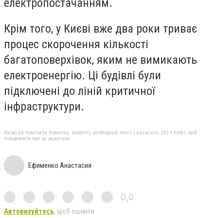
електропостачанням.
Крім того, у Києві вже два роки триває
процес скорочення кількості
багатоповерхівок, яким не вимикають
електроенергію. Ці будівлі були
підключені до ліній критичної
інфраструктури.
Якщо ви помітили помилку, виділіть необхідний текст і натисніть Ctrl + Enter, щоб
повідомити про це редакцію
Ефименко Анастасия
0,0
Авторизуйтесь
, щоб оцінити