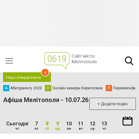
5
Наші спецпроєкти
А
Абитуриенту 2020
О
Онлайн камеры Кирилловка
П
Переименова
Афіша Мелітополя - 10.07.26
+ Додати подію
Сьогодні
7
8
9
10
11
12
13
чт
пт
сб
нд
пн
вт
ср
чт