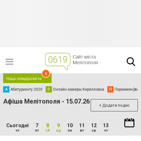
5
Наші спецпроєкти
А
Абитуриенту 2020
О
Онлайн камеры Кирилловка
П
Переименова
Афіша Мелітополя - 15.07.26
+ Додати подію
Сьогодні
7
8
9
10
11
12
13
чт
пт
сб
нд
пн
вт
ср
чт