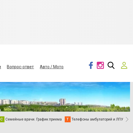
и
Вопрос-ответ
Авто / Мото
С
Семейные врачи. График приема
Т
Телефоны амбулаторий и ЛПУ
В