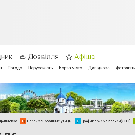
дник
Дозвілля
Афіша
ї
Погода
Нерухомість
Карта міста
Довідкова
Фотозвіт
ирилловка
П
Переименованные улицы
Г
График приема врачей(ЛПЦ)