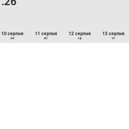
7.26
10 серпня
11 серпня
12 серпня
13 серпня
пн
вт
ср
чт