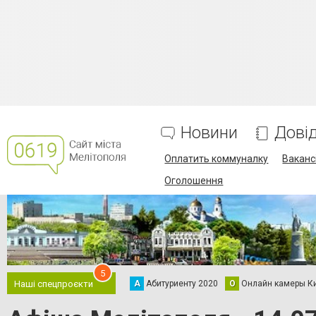
Новини
Дові
Оплатить коммуналку
Вакансі
Оголошення
5
А
Абитуриенту 2020
О
Онлайн камеры К
Наші спецпроєкти