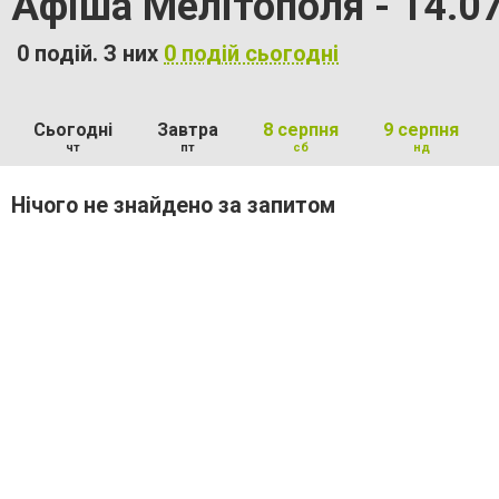
Афіша Мелітополя - 14.0
0 подій. З них
0 подій сьогодні
Сьогодні
Завтра
8 серпня
9 серпня
чт
пт
сб
нд
Нічого не знайдено за запитом