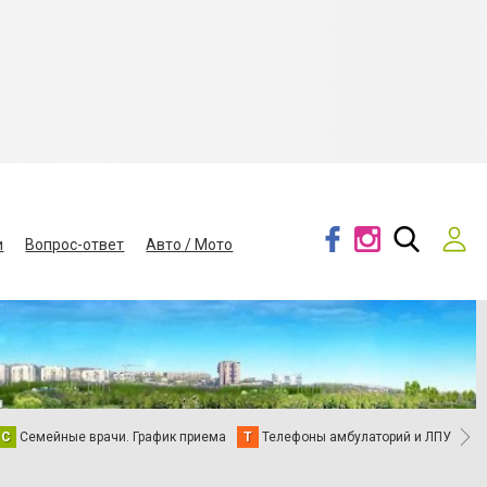
и
Вопрос-ответ
Авто / Мото
С
Семейные врачи. График приема
Т
Телефоны амбулаторий и ЛПУ
В