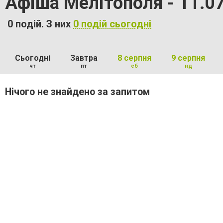
Афіша Мелітополя - 11.0
0 подій. З них
0 подій сьогодні
Сьогодні
Завтра
8 серпня
9 серпня
чт
пт
сб
нд
Нічого не знайдено за запитом