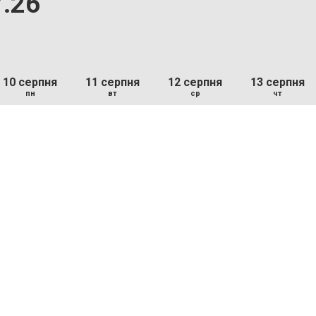
7.26
10 серпня
11 серпня
12 серпня
13 серпня
пн
вт
ср
чт