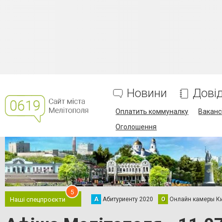
Новини
Дові
Оплатить коммуналку
Вакансі
Оголошення
5
А
Абитуриенту 2020
О
Онлайн камеры К
Наші спецпроєкти