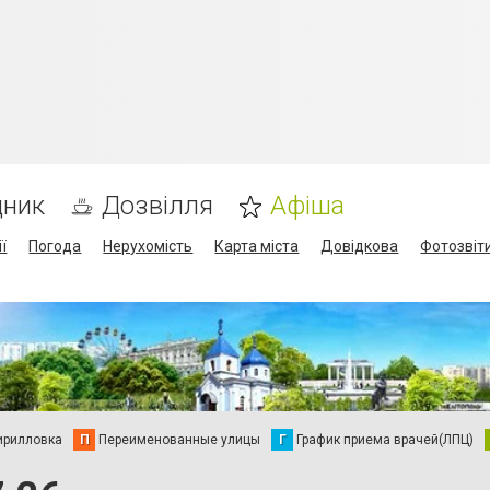
дник
Дозвілля
Афіша
ї
Погода
Нерухомість
Карта міста
Довідкова
Фотозвіт
ирилловка
П
Переименованные улицы
Г
График приема врачей(ЛПЦ)