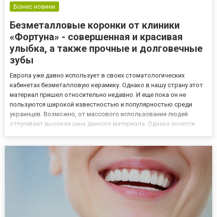
Бізнес новини
Безметалловые коронки от клиники
«Фортуна» - совершенная и красивая
улыбка, а также прочные и долговечные
зубы
Европа уже давно использует в своих стоматологических
кабинетах безметалловую керамику. Однако в нашу страну этот
материал пришел относительно недавно. И еще пока он не
пользуются широкой известностью и популярностью среди
украинцев. Возможно, от массового использования людей
отпугивает высокая цена данного материала. Однако хочется
сказать, что безметалловые коронки стоят выложенных за них
денег. Данный факт подтверждают как компетентные
специалисты сферы...