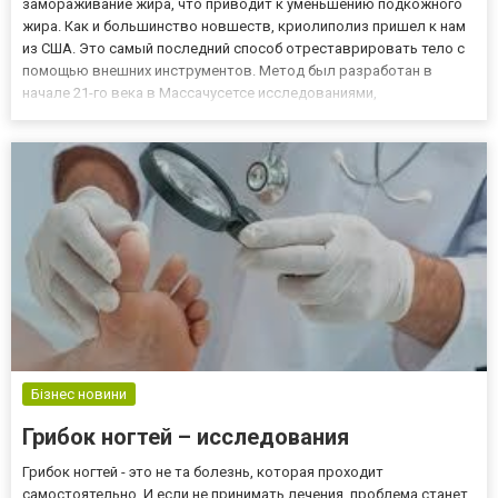
замораживание жира, что приводит к уменьшению подкожного
жира. Как и большинство новшеств, криолиполиз пришел к нам
из США. Это самый последний способ отреставрировать тело с
помощью внешних инструментов. Метод был разработан в
начале 21-го века в Массачусетсе исследованиями,
проведенными двумя американскими врачами Дитером
Манштейном и Р. Рокс Андерсоном. В 2009 году он был
юридически принят в Ев...
Бізнес новини
Грибок ногтей – исследования
Грибок ногтей - это не та болезнь, которая проходит
самостоятельно. И если не принимать лечения, проблема станет