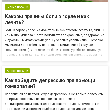
Бізнес новини
Каковы причины боли в горле и как
лечить?
Боль в горле у ребенка может быть симптомом: гепатита, ангины
или мононуклеоза. Часто появляется покраснение, раздражение
и сухость. Лимфатические узлы у ребенка увеличились. Нередко
мы имеем дело с белым налетом на миндалинах (в случае
гнойной ангины). Для лечения боли в горле у ребенка, подойдут
препараты в виде таблеток для сосания или спреи, и домашние
способы, например, полоскание, травы или сироп из лука. Что
еще делать, когда болит горло при глотани...
Бізнес новини
Как победить депрессию при помощи
гомеопатии?
Справиться по-настоящему с депрессией, а не только облегчить
на время состояние пациентов, как это делают
антидепрессанты, помогает гомеопатия. Помощь гомеопата в
преодолении депрессии Выбирая гомеопатию для лечения