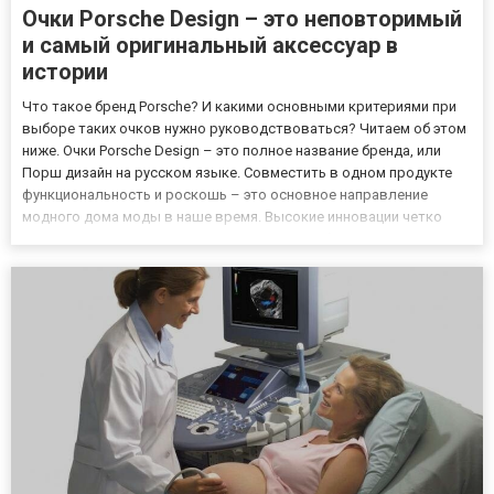
Очки Porsche Design – это неповторимый
и самый оригинальный аксессуар в
истории
Что такое бренд Porsche? И какими основными критериями при
выборе таких очков нужно руководствоваться? Читаем об этом
ниже. Очки Porsche Design – это полное название бренда, или
Порш дизайн на русском языке. Совместить в одном продукте
функциональность и роскошь – это основное направление
модного дома моды в наше время. Высокие инновации четко
отличают Очки Порше от других известных брендов и торговых
марок, еще никому не удавалось так успешно создать спор...