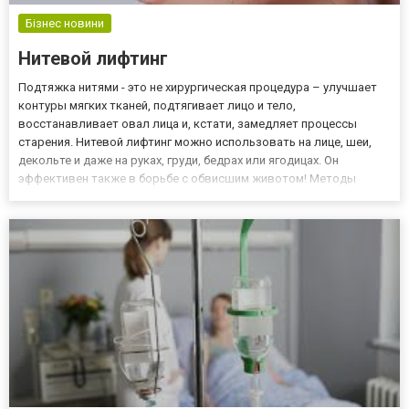
Бізнес новини
Нитевой лифтинг
Подтяжка нитями - это не хирургическая процедура – улучшает
контуры мягких тканей, подтягивает лицо и тело,
восстанавливает овал лица и, кстати, замедляет процессы
старения. Нитевой лифтинг можно использовать на лице, шеи,
декольте и даже на руках, груди, бедрах или ягодицах. Он
эффективен также в борьбе с обвисшим животом! Методы
лифтинга с помощью нитей стали прорывом в эстетической
медицине, воспользоваться этой услугой можно перейдя по
ссылке http://ww...