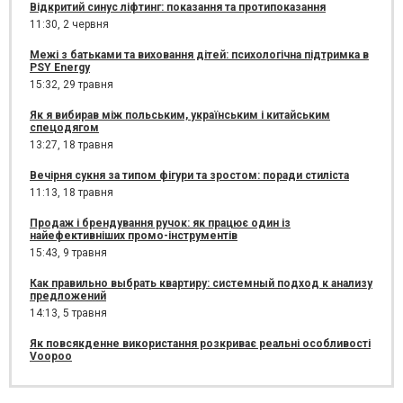
Відкритий синус ліфтинг: показання та протипоказання
11:30,
2 червня
Межі з батьками та виховання дітей: психологічна підтримка в
PSY Energy
15:32,
29 травня
Як я вибирав між польським, українським і китайським
спецодягом
13:27,
18 травня
Вечірня сукня за типом фігури та зростом: поради стиліста
11:13,
18 травня
Продаж і брендування ручок: як працює один із
найефективніших промо-інструментів
15:43,
9 травня
Как правильно выбрать квартиру: системный подход к анализу
предложений
14:13,
5 травня
Як повсякденне використання розкриває реальні особливості
Voopoo