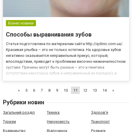
Бізнес новини
Способы выравнивания зубов
Статья подготовлена по материалам сайта http://qclinic.com.ua/.
Красивая улыбка – это не только эстетика. На здоровье зубов
негативно сказывается неправильный прикус, который,
впоследствии, приводит к проблемам височно-нижнечелюстном
суставе. Причины могут быть разные – это и генетика
(отсутствие некоторых зубов и неправильный их порядок), и
потеря зуба, и различные травмы. Искревленные зубы
подвергаются большему риску заболеваний и провоцируют
«
5
6
7
8
9
10
11
12
13
14
»
заболевания...
Рубрики новин
Загальний розділ
Техніка
Здоров'я
Туризм
Нерухомість
Транспорт
Будівництво
Відпочинок
Розваги