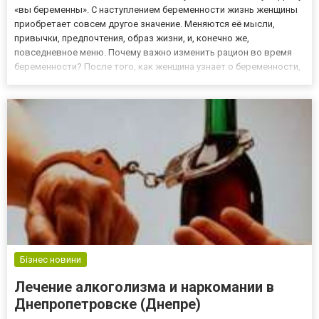
«вы беременны». С наступлением беременности жизнь женщины
приобретает совсем другое значение. Меняются её мысли,
привычки, предпочтения, образ жизни, и, конечно же,
повседневное меню. Почему важно изменить рацион во время
беременности? После того, как женщина узнает о беременности,
она должна понимать то, что с этого момента она отвечает не
только за себя, а и за ребёнка. Это касается всего, в том...
Бізнес новини
Лечение алкоголизма и наркомании в
Днепропетровске (Днепре)