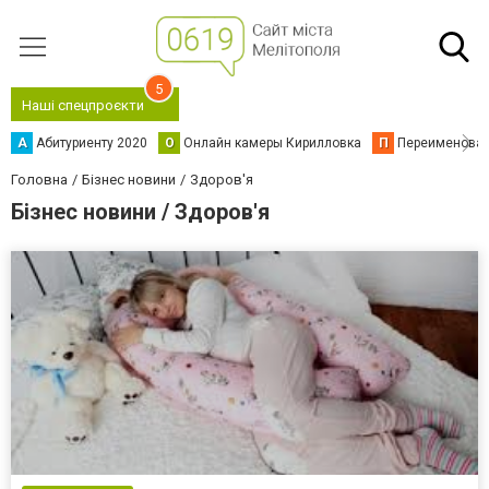
5
Наші спецпроєкти
А
Абитуриенту 2020
О
Онлайн камеры Кирилловка
П
Переименова
Головна
Бізнес новини
Здоров'я
Бізнес новини / Здоров'я