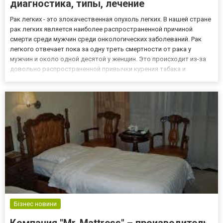
диагностика, типы, лечение
Рак легких - это злокачественная опухоль легких. В нашей стране
рак легких является наиболее распространенной причиной
смерти среди мужчин среди онкологических заболеваний. Рак
легкого отвечает пока за одну треть смертности от рака у
мужчин и около одной десятой у женщин. Это происходит из-за
довольно распространенной привычки курения табака и
позднего распознавание рака легких. Главной причиной
возникновения рака легких считается длительное курение
сигаре...
Бізнес новини