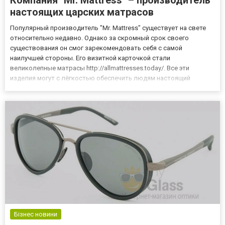
Компания "Mr. Mattress" – производитель
настоящих царских матрасов
Популярный производитель "Mr. Mattress" существует на свете
относительно недавно. Однако за скромный срок своего
существования он смог зарекомендовать себя с самой
наилучшей стороны. Его визитной карточкой стали
великолепные матрасы http://allmattresses.today/. Все эти
изделия могут с лёгкостью обеспечить людям настоящий
царский сон. А как мы все знаем, именно сон является залогом
человеческого здоровья и долголетия. Множество различных
серий матрасов созд...
Бізнес новини