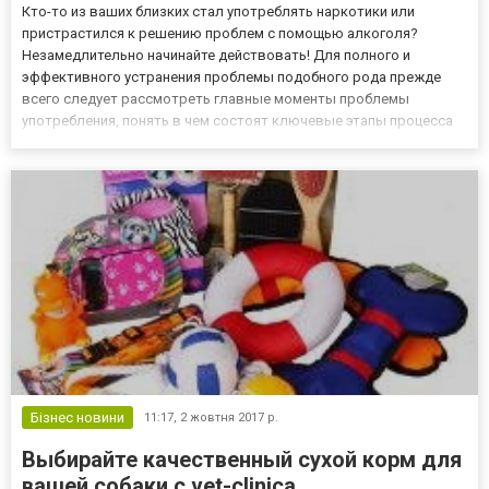
Кто-то из ваших близких стал употреблять наркотики или
пристрастился к решению проблем с помощью алкоголя?
Незамедлительно начинайте действовать! Для полного и
эффективного устранения проблемы подобного рода прежде
всего следует рассмотреть главные моменты проблемы
употребления, понять в чем состоят ключевые этапы процесса
реабилитации наркозависимых, ответить на ряд волнующих
вопросов:1. Из каких этапов состоит реабилитация
наркозависимых и алкоголиков?2....
Бізнес новини
11:17,
2 жовтня 2017 р.
Выбирайте качественный сухой корм для
вашей собаки с vet-clinica