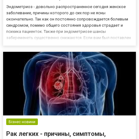
Эндометриоз - довольно распространенное сегодня женское
заболевание, причины которого до сих пор не ясны
окончательно. Так как он постоянно сопровождается болевым
синдромом, помимо общего состояния здоровья страдает и
психика пациенток. Также при эндометриозе шансы
забеременеть существенно снижаются. Если вам был поставлен
такой диагноз, это означает, что вне полости вашей матки
присутствует нормальная ткань эндометрия. Эндометрий -
состоящая из стромы и ж...
Бізнес новини
Рак легких - причины, симптомы,