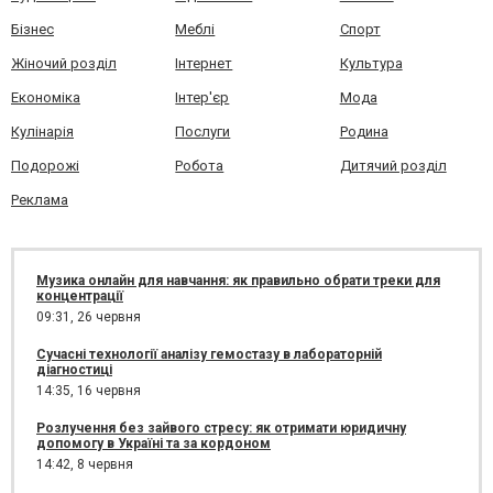
Бізнес
Меблі
Спорт
Жіночий розділ
Інтернет
Культура
Економіка
Інтер'єр
Мода
Кулінарія
Послуги
Родина
Подорожі
Робота
Дитячий розділ
Реклама
Музика онлайн для навчання: як правильно обрати треки для
концентрації
09:31,
26 червня
Сучасні технології аналізу гемостазу в лабораторній
діагностиці
14:35,
16 червня
Розлучення без зайвого стресу: як отримати юридичну
допомогу в Україні та за кордоном
14:42,
8 червня