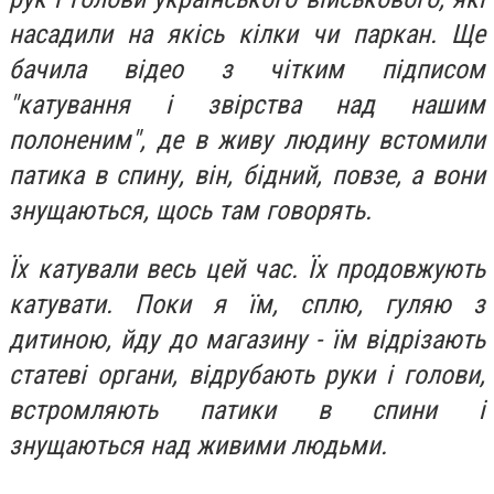
насадили на якісь кілки чи паркан. Ще
бачила відео з чітким підписом
"катування і звірства над нашим
полоненим", де в живу людину встомили
патика в спину, він, бідний, повзе, а вони
знущаються, щось там говорять.
Їх катували весь цей час. Їх продовжують
катувати. Поки я їм, сплю, гуляю з
дитиною, йду до магазину - їм відрізають
статеві органи, відрубають руки і голови,
встромляють патики в спини і
знущаються над живими людьми.