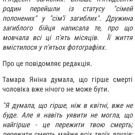
родин перейшли із статусу "сімей
полонених" у "сім'ї загиблих". Дружина
загиблого бійця написала те, про що
мовчала всі ці п'ять місяців. Її життя
вмістилося у п'ятьох фотографіях.
Про це повідомляє редакція.
Тамара Яніна думала, що гірше смерті
чоловіка вже нічого не може бути.
"Я думала, що гірше, ніж в квітні, вже не
буде. Але я навіть уявити не могла, що
найгірше - це пережити твою смерть;
пережити смерть майже всіх твоїх друзів;