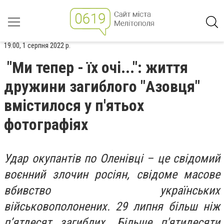
19:00, 1 серпня 2022 р.
"Ми тепер - їх очі...": життя
дружини загиблого "Азовця"
вмістилося у п'ятьох
фотографіях
​​Удар окупантів по Оленівці – це свідомий
воєнний злочин росіян, свідоме масове
вбивство українських
військовополонених. 29 липня більш ніж
п’ятдесят загиблих. Більше п'ятидесяти