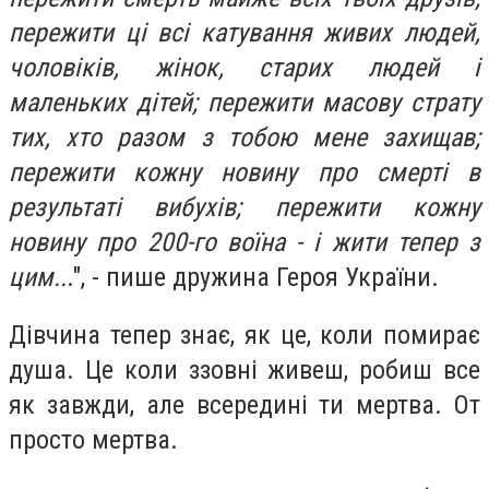
пережити ці всі катування живих людей,
чоловіків, жінок, старих людей і
маленьких дітей; пережити масову страту
тих, хто разом з тобою мене захищав;
пережити кожну новину про смерті в
результаті вибухів; пережити кожну
новину про 200-го воїна - і жити тепер з
цим..
.", - пише дружина Героя України.
Дівчина тепер знає, як це, коли помирає
душа. Це коли ззовні живеш, робиш все
як завжди, але всередині ти мертва. От
просто мертва.