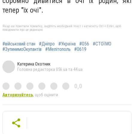
соромно дивитися в очі їх родин, які
тепер "їх очі".
Якщо ви помітили помилку, виділіть необхідний текст і натисніть Ctrl + Enter, щоб
повідомити про це редакцію
#військовий стан
#Дніпро
#Україна
#056
#СТОЇМО
#ЗупинимоОкупантів
#Мелітополь
#0619
Катерина Охотник
Головна редакторка 056.ua та 44.ua
0,0
Авторизуйтесь
, щоб оцінити