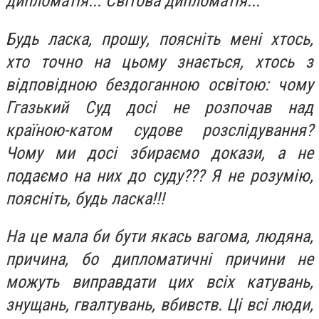
дипломатія... Світова дипломатія...
Будь ласка, прошу, поясніть мені хтось,
хто точно на цьому знається, хтось з
відповідною бездоганною освітою: чому
Ггазький Суд досі не розпочав над
країною-катом судове розслідування?
Чому ми досі збираємо докази, а не
подаємо на них до суду??? Я не розумію,
поясніть, будь ласка!!!
На це мала би бути якась вагома, людяна,
причина, бо дипломатичні причини не
можуть виправдати цих всіх катувань,
знущань, гвалтувань, вбивств. Ці всі люди,