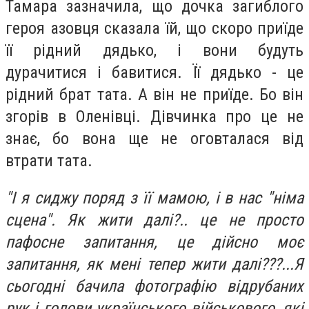
Тамара зазначила, що дочка загиблого
героя азовця сказала їй, що скоро приїде
її рідний дядько, і вони будуть
дурачитися і бавитися. Її дядько - це
рідний брат тата. А він не приїде. Бо він
згорів в Оленівці. Дівчинка про це не
знає, бо вона ще не оговталася від
втрати тата.
"І я сиджу поряд з її мамою, і в нас "німа
сцена". Як жити далі?.. це не просто
пафосне запитання, це дійсно моє
запитання, як мені тепер жити далі???...Я
сьогодні бачила фотографію відрубаних
рук і голови українського військового, які