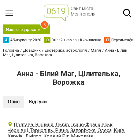
5
Наші спецпроєкти
А
Абитуриенту 2020
О
Онлайн камеры Кирилловка
П
Переименова
Головна
Довідник
Езотерика, астрологія
Магія
Анна - Білий
Маг, Цілителька, Ворожка
Анна - Білий Маг, Цілителька,
Ворожка
Опис
Відгуки
Полтава, Вінниця, Львів, Івано-Франківськ,
Чернівці, Тернопіль, Рівне, Запоріжжя, Одеса, Київ,
Харків, Дніпро, Кривий Ріг, Миколаїв