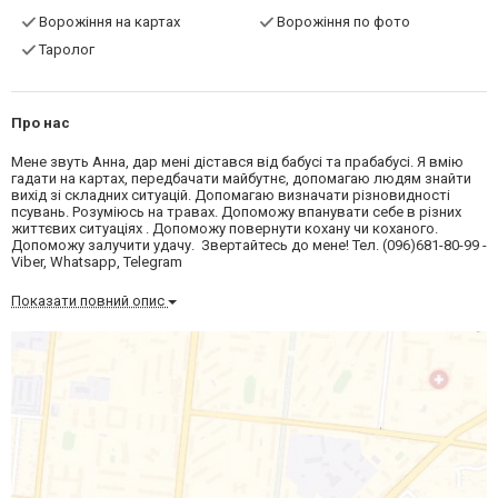
Ворожіння на картах
Ворожіння по фото
Таролог
Про нас
Мене звуть Анна, дар мені дістався від бабусі та прабабусі. Я вмію
гадати на картах, передбачати майбутнє, допомагаю людям знайти
вихід зі складних ситуацій. Допомагаю визначати різновидності
псувань. Розуміюсь на травах. Допоможу впанувати себе в різних
життєвих ситуаціях . Допоможу повернути кохану чи коханого.
Допоможу залучити удачу. Звертайтесь до мене! Тел. (096)681-80-99 -
Viber, Whatsapp, Telegram
Показати повний опис