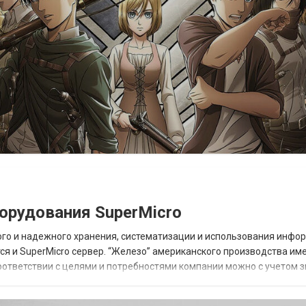
орудования SuperMicro
ого и надежного хранения, систематизации и использования инфо
ся и SuperMicro сервер. “Железо” американского производства им
оответствии с целями и потребностями компании можно с учетом 
м при выборе серверного обо...