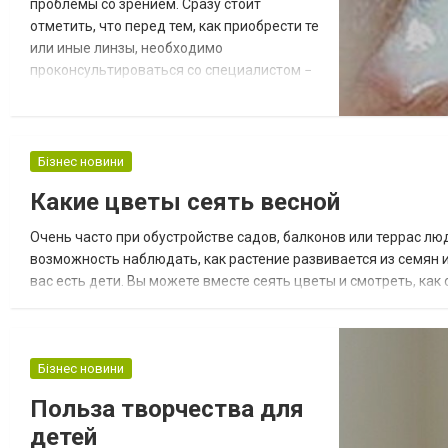
проблемы со зрением. Сразу стоит
отметить, что перед тем, как приобрести те
или иные линзы, необходимо
проконсультироваться со специалистом −
офтальмологом. Огромной популярностью
среди современного населения
пользуются квартальные линзы,
подробнее здесь. Такие линзы называют
Бізнес новини
квартальными, так как их можно носить на
Какие цветы сеять весной
протяжении 90 дней. По истечению
данного срока линзы теряют свои свой...
Очень часто при обустройстве садов, балконов или террас лю
возможность наблюдать, как растение развивается из семян и
вас есть дети. Вы можете вместе сеять цветы и смотреть, ка
своевременно приступить к подбору, закупке и посеву семян. Се
Бізнес новини
Польза творчества для
детей