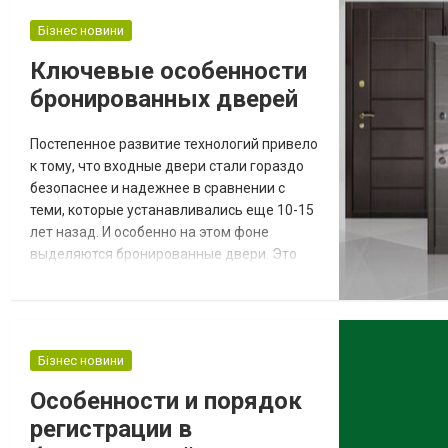
Бізнес новини
Ключевые особенности
бронированных дверей
Постепенное развитие технологий привело
к тому, что входные двери стали гораздо
безопаснее и надежнее в сравнении с
теми, которые устанавливались еще 10-15
лет назад. И особенно на этом фоне
выделяются бронированные двери. Это
самый лучший способ обезопасить свое
жилье и защититься от внешнего мира, но
при этом получить изделие с приятным и
эстетичным внешним видом. Двери
Бізнес новини
бронированные существенно отличаются
от своих стальных аналогов, хотя на
Особенности и порядок
первый взгля...
регистрации в