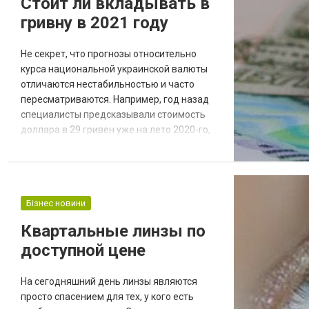
Стоит ли вкладывать в
гривну в 2021 году
Не секрет, что прогнозы относительно
курса национальной украинской валюты
отличаются нестабильностью и часто
пересматриваются. Например, год назад
специалисты предсказывали стоимость
доллара в 29 гривен уже на лето 2020-го,
однако соответствующие предположении
оказались ложными. В свете событий
последних лет курс рубля к гривне наших
соотечественников стал волновать
Бізнес новини
меньше, а вот дилемма о том, в какой
валюте стоит хранить собственные
Квартальные линзы по
сбережения, возникает...
доступной цене
На сегодняшний день линзы являются
просто спасением для тех, у кого есть