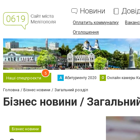
Новини
Дові
Оплатить коммуналку
Вакансі
Оголошення
5
А
Абитуриенту 2020
О
Онлайн камеры К
Наші спецпроєкти
Головна
Бізнес новини
Загальний розділ
Бізнес новини / Загальни
Бізнес новини