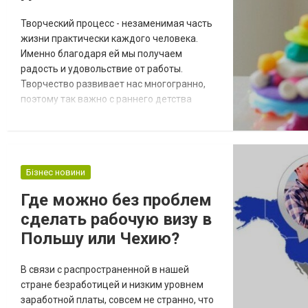
Творческий процесс - незаменимая часть
жизни практически каждого человека.
Именно благодаря ей мы получаем
радость и удовольствие от работы.
Творчество развивает нас многогранно,
поэтому так важно с раннего детства
детей привлекать к данному процессу. Чем
оно так полезно? Рассмотрим эту тему
более подробно. Быстрая адаптация.
Практически с первых лет жизни ребенок
Бізнес новини
сталкивается с множеством трудностей:
найти новых друзей, влиться в коллектив,
Где можно без проблем
уметь договари...
сделать рабочую визу в
Польшу или Чехию?
В связи с распространенной в нашей
стране безработицей и низким уровнем
заработной платы, совсем не странно, что