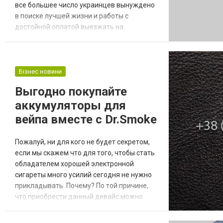
все большее число украинцев вынуждено
в поиске лучшей жизни и работы с
достойной оплатой выезжать на
заработки в близ находящиеся страны. В
числе самых популярных сегодня
направлений являются как раз-таки
Польша и Чехия. Правда прежде чем
Бізнес новини
отправиться туда на работу, стоит не
Выгодно покупайте
забывать о том, что необходима рабочая
аккумуляторы для
виза в Польшу и точно такой же д...
вейпа вместе с Dr.Smoke
Пожалуй, ни для кого не будет секретом,
если мы скажем что для того, чтобы стать
обладателем хорошей электронной
сигареты много усилий сегодня не нужно
прикладывать. Почему? По той причине,
что приобрести данный девайс можно
даже не выходя из дома. А ведь еще
каких-то несколько лет назад про вейпинг