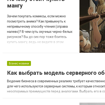
мангу
Приобретая чехлы для смартфона...
Зачем покупать комиксы, если можно
посмотреть анимэ? Как привыкнуть к
непривычному способу чтения (справа
налево)? В чем суть скучных черно-белых
рисунков? Вы до сих пор тоже боитесь
купить мангу, ведь не видите в этом
смысла? Мы его вам раскроем!
Отличительные черты как достоинство
Любой магазин манги вам готов яростно
доказывать, что это не комикс, а
Бізнес новини
принципиально новый жанр
Как выбрать модель серверного об
изобразительного искусства. Посредством
образов в нем картинка словно оживает,
Ведение бизнеса в современных реалиях требует качественн
п...
для чего используются серверные системы, к которым относит
неоспоримых преимуществ перед аналогами. Выбрать его в с
характеристик конкретных моделей. Определяющим параметро