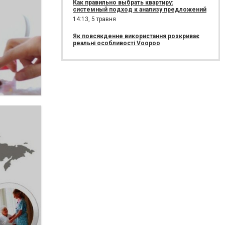
Как правильно выбрать квартиру:
системный подход к анализу предложений
14:13,
5 травня
Як повсякденне використання розкриває
реальні особливості Voopoo