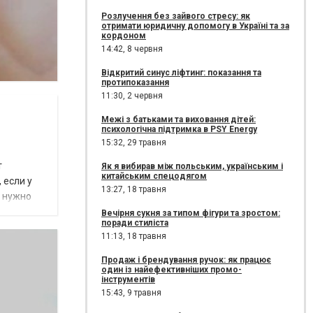
Розлучення без зайвого стресу: як
отримати юридичну допомогу в Україні та за
кордоном
14:42,
8 червня
Відкритий синус ліфтинг: показання та
протипоказання
11:30,
2 червня
Межі з батьками та виховання дітей:
психологічна підтримка в PSY Energy
15:32,
29 травня
т
Як я вибирав між польським, українським і
китайським спецодягом
 если у
13:27,
18 травня
, нужно
Вечірня сукня за типом фігури та зростом:
поради стиліста
11:13,
18 травня
Продаж і брендування ручок: як працює
один із найефективніших промо-
інструментів
15:43,
9 травня