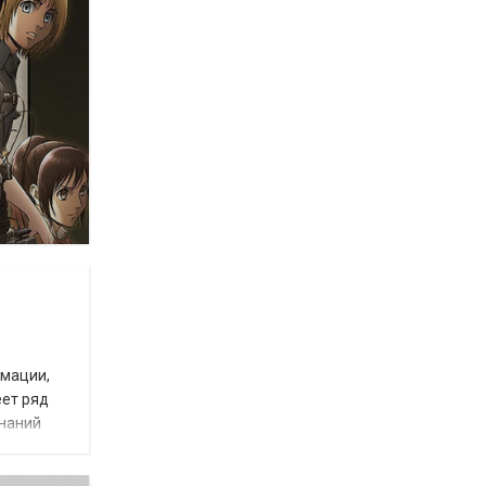
рмации,
еет ряд
знаний