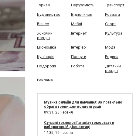
Туризм
Нерухомість
Транспорт
Будівництво
Відпочинок
Розваги
Бізнес
Меблі
Спорт
Жіночий
Інтернет
Культура
розділ
Економіка
Інтер'єр
Мода
Кулінарія
Послуги
Родина
Подорожі
Робота
Дитячий
розділ
Реклама
Музика онлайн для навчання: як правильно
обрати треки для концентрації
09:31,
26 червня
Сучасні технології аналізу гемостазу в
лабораторній діагностиці
14:35,
16 червня