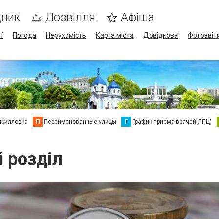
дник
Дозвілля
Афіша
ї
Погода
Нерухомість
Карта міста
Довідкова
Фотозвіт
ирилловка
П
Переименованные улицы
Г
График приема врачей(ЛПЦ)
й розділ