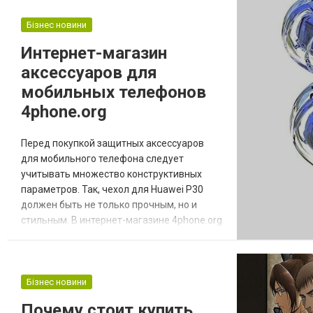
мало кто знал, да и купить устройство для
желающих было неосуществимой и
Бізнес новини
попросту нереальной задачей. Рано или
Интернет-магазин
поздно придется купить аккумулятор и это
аксессуаров для
факт Се...
мобильных телефонов
4phone.org
Перед покупкой защитных аксессуаров
для мобильного телефона следует
учитывать множество конструктивных
параметров. Так, чехол для Huawei P30
должен быть не только прочным, но и
стильным. В интернет-магазине 4phone.org
представлен широкий ассортимент
защитных аксессуаров, поэтому подобрать
оптимальный вариант не составит особого
труда. При этом высокое качество и
Бізнес новини
доступные цены гарантируются. Виды
Почему стоит купить
защитных чехлов для телефона