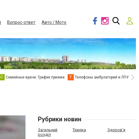
и
Вопрос-ответ
Авто / Мото
С
Семейные врачи. График приема
Т
Телефоны амбулаторий и ЛПУ
В
Рубрики новин
Загальний
Техніка
Здоров'я
розділ