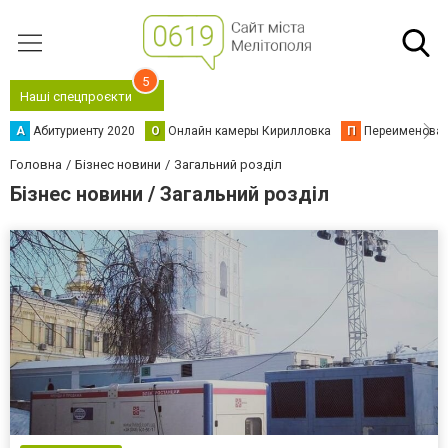
5
Наші спецпроєкти
А
Абитуриенту 2020
О
Онлайн камеры Кирилловка
П
Переименова
Головна
Бізнес новини
Загальний розділ
Бізнес новини / Загальний розділ