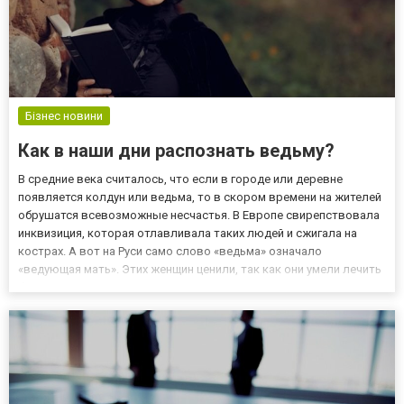
Бізнес новини
Как в наши дни распознать ведьму?
В средние века считалось, что если в городе или деревне
появляется колдун или ведьма, то в скором времени на жителей
обрушатся всевозможные несчастья. В Европе свирепствовала
инквизиция, которая отлавливала таких людей и сжигала на
кострах. А вот на Руси само слово «ведьма» означало
«ведующая мать». Этих женщин ценили, так как они умели лечить
болезни и принимать роды, но уж если ведьма начинала вредить,
то ее сжигали в ее же собственном жилище. Сегодня вр...