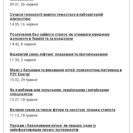
09:31,
26 червня
Сучасні технології аналізу гемостазу в лабораторній
діагностиці
14:35,
16 червня
Розлучення без зайвого стресу: як отримати юридичну
допомогу в Україні та за кордоном
14:42,
8 червня
Відкритий синус ліфтинг: показання та протипоказання
11:30,
2 червня
Межі з батьками та виховання дітей: психологічна підтримка в
PSY Energy
15:32,
29 травня
Як я вибирав між польським, українським і китайським
спецодягом
13:27,
18 травня
Вечірня сукня за типом фігури та зростом: поради стиліста
11:13,
18 травня
Продаж і брендування ручок: як працює один із
найефективніших промо-інструментів