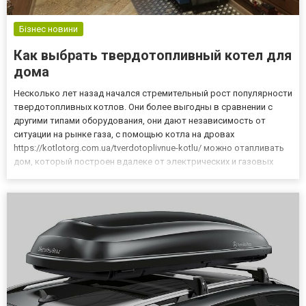
Бізнес новини
Как выбрать твердотопливный котел для
дома
Несколько лет назад начался стремительный рост популярности
твердотопливных котлов. Они более выгодны в сравнении с
другими типами оборудования, они дают независимость от
ситуации на рынке газа, с помощью котла на дровах
https://kotlotorg.com.ua/tverdotoplivnue-kotlu/ можно отапливать
дом, который построен вдалеке от электрических и газовых
магистралей. Но, их появилось так много, что простой человек
просто теряется перед их количеством. Чтобы котел оправд...