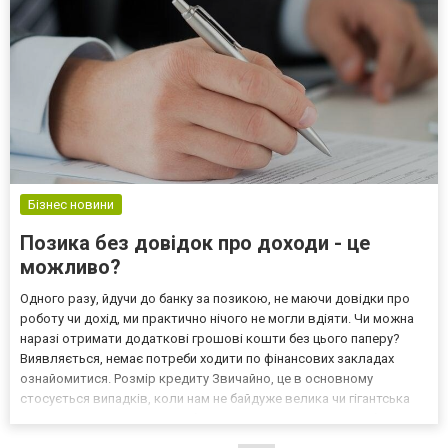
Бізнес новини
Позика без довідок про доходи - це
можливо?
Одного разу, йдучи до банку за позикою, не маючи довідки про
роботу чи дохід, ми практично нічого не могли вдіяти. Чи можна
наразі отримати додаткові грошові кошти без цього паперу?
Виявляється, немає потреби ходити по фінансових закладах
ознайомитися. Розмір кредиту Звичайно, це в основному
стосується випадків, коли нам не байдуже велика чи гігантська
сума. Однак якщо нам потрібні готівкові кошти до 5000 або навіть
10 000 гривень, є хороший шанс, що ми зм...