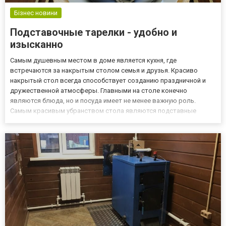
Бізнес новини
Подставочные тарелки - удобно и
изысканно
Самым душевным местом в доме является кухня, где
встречаются за накрытым столом семья и друзья. Красиво
накрытый стол всегда способствует созданию праздничной и
дружественной атмосферы. Главными на столе конечно
являются блюда, но и посуда имеет не менее важную роль.
Самым красивым убранством стола являются подставные
тарелки (буфетные, подстановочные, подтарельники). Но эти
тарелки выполняют и практическую роль. Назначение
декоративное, с подставочными та...