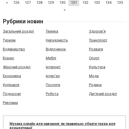
«
126
127
128
129
130
131
132
133
134
135
»
Рубрики новин
Загальний розділ
Техніка
Здоров'я
Туризм
Нерухомість
Транспорт
Будівництво
Відпочинок
Розваги
Бізнес
Меблі
Спорт
Жіночий розділ
Інтернет
Культура
Економіка
Інтер'єр
Мода
Кулінарія
Послуги
Родина
Подорожі
Робота
Дитячий розділ
Реклама
Музика онлайн для навчання: як правильно обрати треки для
концентрації