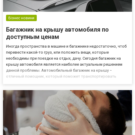
Бізнес новини
Багажник на крышу автомобиля по
доступным ценам
Иногда пространства в машине и багажнике недостаточно, чтоб
перевести какой-то груз, или положить вещи, которые
необходимы при поездке на отдых, дачу. Сегодня багажник на
крышу автомобиля является наиболее актуальным решением
данной проблемы. Автомобильный багажник на крышу −
отличный помощник, который поможет транспортировать
велосипед, доски, лодку, урожай с дачи или же прикрепить
универсальный аэробокс для перевозки вещей. Современные
багажники − это...