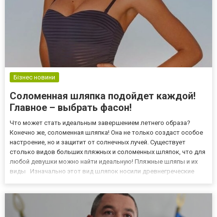
Бізнес новини
Соломенная шляпка подойдет каждой!
Главное – выбрать фасон!
Что может стать идеальным завершением летнего образа?
Конечно же, соломенная шляпка! Она не только создаст особое
настроение, но и защитит от солнечных лучей. Существует
столько видов больших пляжных и соломенных шляпок, что для
любой девушки можно найти идеальную! Пляжные шляпы и их
виды Изначально этот вид шляпок носили древнегреческие
крестьяне, ведь им приходилось долго работать на солнце и как-
то защищаться. А солому можно было найти почти у каждог...