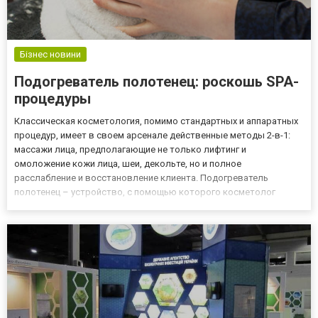
Бізнес новини
Подогреватель полотенец: роскошь SPA-
процедуры
Классическая косметология, помимо стандартных и аппаратных
процедур, имеет в своем арсенале действенные методы 2-в-1:
массажи лица, предполагающие не только лифтинг и
омоложение кожи лица, шеи, декольте, но и полное
расслабление и восстановление клиента. Подогреватель
полотенец – устройство, с помощью которого косметолог
превратит массаж лица в изысканную процедуру удовольствия.
Подогреватель полотенец: ритуал под музыку для релакса
Массаж лица – давняя ме...