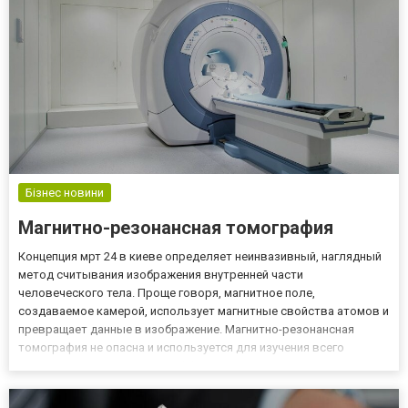
Бізнес новини
Магнитно-резонансная томография
Концепция мрт 24 в киеве определяет неинвазивный, наглядный
метод считывания изображения внутренней части
человеческого тела. Проще говоря, магнитное поле,
создаваемое камерой, использует магнитные свойства атомов и
превращает данные в изображение. Магнитно-резонансная
томография не опасна и используется для изучения всего
поперечного сечения тела. Эффективность диагностики В
настоящее время не существует более эффективного метода
выявления опухолевых изме...