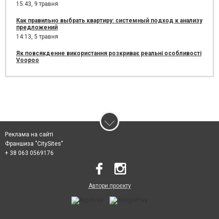
15:43,
9 травня
Как правильно выбрать квартиру: системный подход к анализу
предложений
14:13,
5 травня
Як повсякденне використання розкриває реальні особливості
Voopoo
Реклама на сайті
Франшиза "CitySites"
+ 38 063 0569176
Автори проєкту