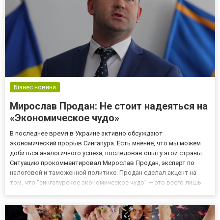
Бізнес новини
Мирослав Продан: Не стоит надеяться на
«Экономическое чудо»
В последнее время в Украине активно обсуждают
экономический прорыв Сингапура. Есть мнение, что мы можем
добиться аналогичного успеха, последовав опыту этой страны.
Ситуацию прокомментировал Мирослав Продан, эксперт по
налоговой и таможенной политике. Продан сделал акцент на
том, что “сингапурское экономическое чудо” — это всего лишь
красивый эпитет. В реальности, никакого чуда не существует.
Чтобы добиваться поставленных целей, необходимо упортно и
кропотл...