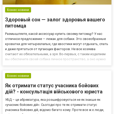
Бізнес новини
Здоровый сон — залог здоровья вашего
питомца
Размышляете, какой аксессуар купить своему питомцу? У нас
отличное предложение — лежак для собаки. Это своеобразные
кроватки для четырехлапых, где хвостики могут отдыхать, спать
и даже прятаться от пугающих факторов. Не все хозяева
считают их обязательными, а зря. Во-первых, с таким изделием
вы обеспечите своей собаке личное пространство, а оно нужно
для любого животного, даже социального. Во-вторых, если
приучить питомца находиться на своем месте, вам при...
Бізнес новини
Як отримати статус учасника бойових
дій? - консультація військового юриста
УБД – це абревіатура, яка розшифровується не як інакше як
«учасник бойових дій». Сьогодні про те як отримати статус
учасника бойових дій, відомо багато кому. Проте все ж є люди,