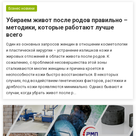
психологических проблем, образа жизни, приема лекарств и
состоян...
Бізнес новини
Убираем живот после родов правильно –
методики, которые работают лучше
всего
Один из основных запросов женщин в отношении косметологии
и пластической хирургии – устранение излишков кожи и
жировых отложений в области живота после родов. К
сожалению, с проблемой несовершенства этой зоны
сталкиваются многие женщины и причина кроется в
неспособности кожи быстро восстановиться. В некоторых
случаях, под воздействием генетических факторов, растяжки и
дряблость кожи проявляются минимально. Однако бывают и
случаи, когда убрать живот после р...