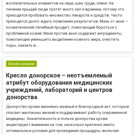
воспалительных элементов на лице, шее, груди, спине. На
лечение прыщей люди тратят много сил и времени, потому что
приходится пробовать множество лекарств и средств. Часто
приходится долго ждать появления результатов. Мазь от акне —
косметический лечебный продукт, помогающий бороться с
проблемной кожей. Мази против акне содержат ингредиенты,
помогающие уменьшить выделение кожного жира, очистить
поры, снизить в...
Бізнес новини
Кресло донорское – неотъемлемый
атрибут оборудования медицинских
учреждений, лабораторий и центров
донорства
Донорство крови жизненно важный и благородный акт, который
спасает миллионы жизней и поддерживает работу современной
медицины. Значительность и польза донорства крови
акцентируют внимание на том, насколько критично иметь
оптимальные условия для проведения процедуры, включая