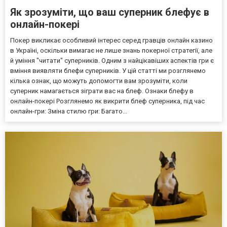
Як зрозуміти, що ваш суперник блефує в
онлайн-покері
Покер викликає особливий інтерес серед гравців онлайн казино
в Україні, оскільки вимагає не лише знань покерної стратегії, але
й уміння "читати" суперників. Одним з найцікавіших аспектів гри є
вміння виявляти блефи суперників. У цій статті ми розглянемо
кілька ознак, що можуть допомогти вам зрозуміти, коли
суперник намагається зіграти вас на блеф. Ознаки блефу в
онлайн-покері Розглянемо як викрити блеф суперника, під час
онлайн-гри: Зміна стилю гри: Багато...