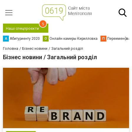
5
Наші спецпроєкти
А
Абитуриенту 2020
О
Онлайн камеры Кирилловка
П
Переименова
Головна
Бізнес новини
Загальний розділ
Бізнес новини / Загальний розділ