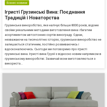
Бізнес новини
Ігристі Грузинські Вина: Поєднання
Традицій і Новаторства
Грузинське виноробство, яке налічує більше 8000 років, відоме
своїми унікальними методами виготовлення вина і багатим
асортиментом автохтонних сортів винограду. Однак,
незважаючи на тисячолітню історію, грузинське виноробство не
залишається статичним, постійно розвиваючись і
вдосконалюючись. Сьогодні ми поговоримо про ігристі
грузинські вина. Ігристі вина Грузії є відносно новим напрямком в
грузинському виноробстві. Зазвичай вони виготовляються з
використа...