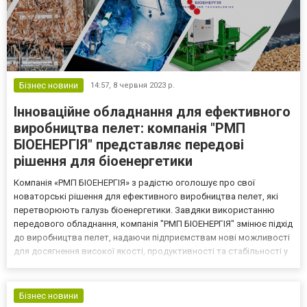
Бізнес новини
14:57,
8 червня 2023 р.
Інноваційне обладнання для ефективного
виробництва пелет: компанія "РМП
БІОЕНЕРГІЯ" представляє передові
рішення для біоенергетики
Компанія «РМП БІОЕНЕРГІЯ» з радістю оголошує про свої
новаторські рішення для ефективного виробництва пелет, які
перетворюють галузь біоенергетики. Завдяки використанню
передового обладнання, компанія "РМП БІОЕНЕРГІЯ" змінює підхід
до виробництва пелет, надаючи підприємствам нові можливості
для досягнення високої якості, продуктивності та стабільності у
виробництві. В цьому контексті важливе місце належить ударно-
механічним пресам C.F.NIELSEN https://rmpbi...
Бізнес новини