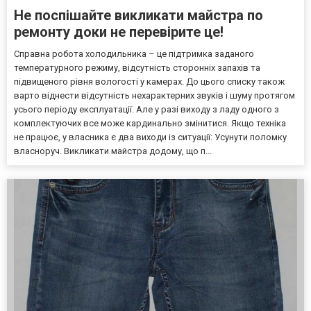
Не поспішайте викликати майстра по
ремонту доки не перевірите це!
Справна робота холодильника – це підтримка заданого
температурного режиму, відсутність сторонніх запахів та
підвищеного рівня вологості у камерах. До цього списку також
варто віднести відсутність нехарактерних звуків і шуму протягом
усього періоду експлуатації. Але у разі виходу з ладу одного з
комплектуючих все може кардинально змінитися. Якщо техніка
не працює, у власника є два виходи із ситуації: Усунути поломку
власноруч. Викликати майстра додому, що п...