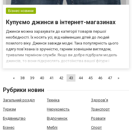
Бізнес новини
Купуємо джинси в інтернет-магазинах
Джинси можна зарахувати до категорії товарів першої
необхідності. Їх носять усі, від найменших дітей до людей
похилого віку. Джинси завжди модні. Така популярність цього
одягу пов'язана із зручністю, гарним зовнішнім виглядом,
тривалим терміном служби. Якщо ви добре підібрали модель
джинсів, то вони підкреслять достоїнства вашої фігури і
приховують можливі недоліки. Переваги онлайн шопінгу
Сучасний світ торгівлі не обмежується одними магазинами. До
«
38
39
40
41
42
43
44
45
46
47
»
послуг...
Рубрики новин
Загальний розділ
Техніка
Здоров'я
Туризм
Нерухомість
Транспорт
Будівництво
Відпочинок
Розваги
Бізнес
Меблі
Спорт