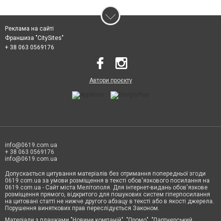
Реклама на сайті
Франшиза "CitySites"
+ 38 063 0569176
Автори проєкту
info@0619.com.ua
+ 38 063 0569176
info@0619.com.ua
Допускається цитування матеріалів без отримання попередньої згоди
0619.com.ua за умови розміщення в тексті обов'язкового посилання на
0619.com.ua - Сайт міста Мелітополя. Для інтернет-видань обов'язкове
розміщення прямого, відкритого для пошукових систем гіперпосилання
на цитовані статті не нижче другого абзацу в тексті або в якості джерела.
Порушення виняткових прав переслідується Законом.
Матеріали з плашками "Новини компаній", "Промо", "Партнерський