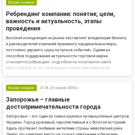
Бізнес новини
Ребрендинг компании: понятие, цели,
важность и актуальность, этапы
проведения
Высокая конкуренция на рынке заставляет владельцев бизнеса
и руководителей компаний принимать кардинальные меры,
постоянно держать «руку на пульсе событий». Одним из
способов поддержания актуальности торговой марки
становится ребрендинг, подробнее на популярное сайте
https://gerchik.co. Но он успешен только при грамотном
проведении. Что такое ребрендинг По сути, ребрендинг компании
– обширный комплекс действия, направленный на изменение
определенных бизнес...
Бізнес новини
21:24,
23 червня 2023 р.
Запорожье – главные
достопримечательности города
Запорожье – это один из самых крупных промышленных центров
Украины. Город красивый, перспективный и с богатой историей.
Здесь протекает любимая жителями страны живописная река
Днепр. Но удивляет место не только пейзажами и берегами.