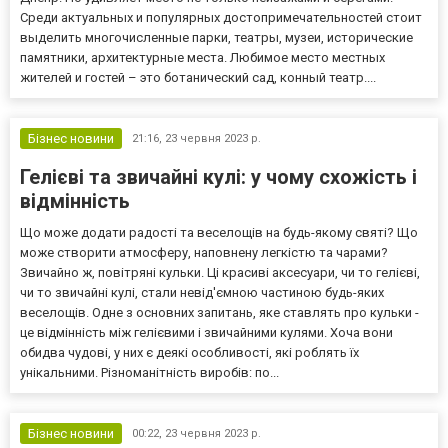
Среди актуальных и популярных достопримечательностей стоит
выделить многочисленные парки, театры, музеи, исторические
памятники, архитектурные места. Любимое место местных
жителей и гостей – это ботанический сад, конный театр....
Бізнес новини
21:16,
23 червня 2023 р.
Гелієві та звичайні кулі: у чому схожість і
відмінність
Що може додати радості та веселощів на будь-якому святі? Що
може створити атмосферу, наповнену легкістю та чарами?
Звичайно ж, повітряні кульки. Ці красиві аксесуари, чи то гелієві,
чи то звичайні кулі, стали невід'ємною частиною будь-яких
веселощів. Одне з основних запитань, яке ставлять про кульки -
це відмінність між гелієвими і звичайними кулями. Хоча вони
обидва чудові, у них є деякі особливості, які роблять їх
унікальними. Різноманітність виробів: по...
Бізнес новини
00:22,
23 червня 2023 р.