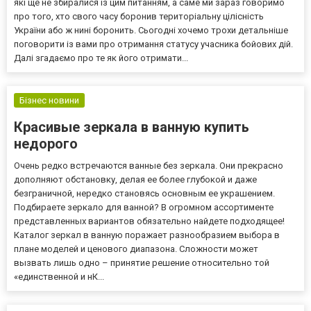
які ще не збиралися із цим питанням, а саме ми зараз говоримо
про того, хто свого часу боронив територіальну цілісність
України або ж нині боронить. Сьогодні хочемо трохи детальніше
поговорити із вами про отримання статусу учасника бойових дій.
Далі згадаємо про те як його отримати...
Бізнес новини
Красивые зеркала в ванную купить
недорого
Очень редко встречаются ванные без зеркала. Они прекрасно
дополняют обстановку, делая ее более глубокой и даже
безграничной, нередко становясь основным ее украшением.
Подбираете зеркало для ванной? В огромном ассортименте
представленных вариантов обязательно найдете подходящее!
Каталог зеркал в ванную поражает разнообразием выбора в
плане моделей и ценового диапазона. Сложности может
вызвать лишь одно – принятие решение относительно той
«единственной‎ и нК...