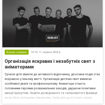
Бізнес новини
10:10,
11 червня 2023 р.
Організація яскравих і незабутніх свят з
аніматорами
Сучасні діти звикли до активного відпочинку, де кожна подія стає
яскравою у їхньому житті. Організація дитячих свят вимагає
особливої уваги та професіоналізму. Аніматори стають
головними героями розважальних заходів, даруючи позитивні
емоції присутнім. Знайти досвідченого та талановитого фахівця
може бути складним завданням. Саме для цього існує сервіс
https://egolist.ua/animatori, який надає зручну платформу для