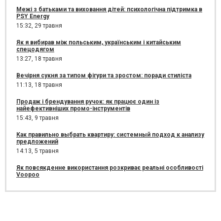
Межі з батьками та виховання дітей: психологічна підтримка в
PSY Energy
15:32,
29 травня
Як я вибирав між польським, українським і китайським
спецодягом
13:27,
18 травня
Вечірня сукня за типом фігури та зростом: поради стиліста
11:13,
18 травня
Продаж і брендування ручок: як працює один із
найефективніших промо-інструментів
15:43,
9 травня
Как правильно выбрать квартиру: системный подход к анализу
предложений
14:13,
5 травня
Як повсякденне використання розкриває реальні особливості
Voopoo