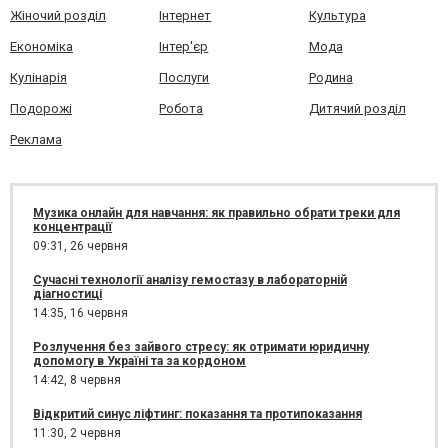
Жіночий розділ
Інтернет
Культура
Економіка
Інтер'єр
Мода
Кулінарія
Послуги
Родина
Подорожі
Робота
Дитячий розділ
Реклама
Музика онлайн для навчання: як правильно обрати треки для
концентрації
09:31,
26 червня
Сучасні технології аналізу гемостазу в лабораторній
діагностиці
14:35,
16 червня
Розлучення без зайвого стресу: як отримати юридичну
допомогу в Україні та за кордоном
14:42,
8 червня
Відкритий синус ліфтинг: показання та протипоказання
11:30,
2 червня