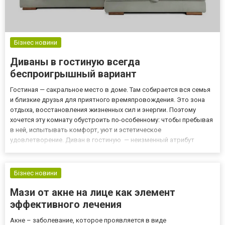
Бізнес новини
Диваны в гостиную всегда
беспроигрышный вариант
Гостиная — сакральное место в доме. Там собирается вся семья
и близкие друзья для приятного времяпровождения. Это зона
отдыха, восстановления жизненных сил и энергии. Поэтому
хочется эту комнату обустроить по-особенному: чтобы пребывая
в ней, испытывать комфорт, уют и эстетическое
удовлетворение. Диван в гостиную — неизменный атрибут
теплоты семейного очага. Сегодня на рынке представлен
огромный ассортимент мягкой мебели от отечественных и
зарубежных прои...
Бізнес новини
Мази от акне на лице как элемент
эффективного лечения
Акне – заболевание, которое проявляется в виде