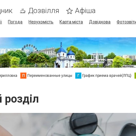
дник
Дозвілля
Афіша
ї
Погода
Нерухомість
Карта міста
Довідкова
Фотозвіт
ирилловка
П
Переименованные улицы
Г
График приема врачей(ЛПЦ)
й розділ