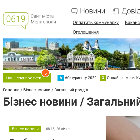
Новини
Дові
Оплатить коммуналку
Вакансі
Оголошення
5
А
Абитуриенту 2020
О
Онлайн камеры К
Наші спецпроєкти
Головна
Бізнес новини
Загальний розділ
Бізнес новини / Загальни
Бізнес новини
08:15,
26 січня