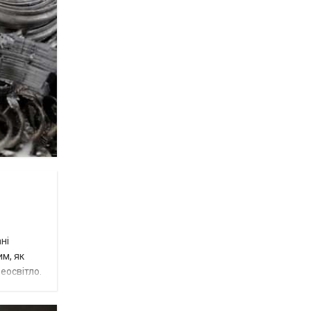
ні
им, як
еосвітло.