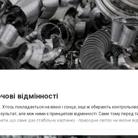
чові відмінності
 Хтось покладається на вікно і сонце, інші ж обирають контрольова
ультат, але між ними є принципові відмінності. Саме тому перед т
іти, що саме дає стабільну картинку - природне світло чи якісне від
ашн...