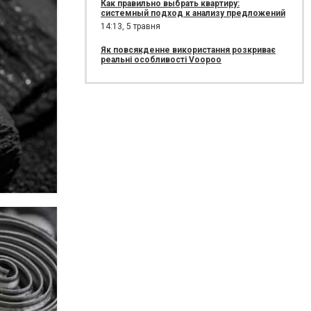
Как правильно выбрать квартиру:
системный подход к анализу предложений
14:13,
5 травня
Як повсякденне використання розкриває
реальні особливості Voopoo