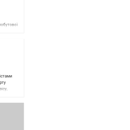
побутової
істами
рту
ісу,