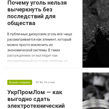
Почему уголь нельзя
является административным центром
вычеркнуть без
Харьковской области. Благодаря
выгодному геог...
последствий для
общества
В публичных дискуссиях уголь всё чаще
рассматривается как элемент, который
можно просто исключить из
экономической системы. В таких
рассуждениях он выглядит как
изолированный источник энергии, не
связанный с социальной и промышленной
реальностью. Однако на практике уголь
встроен в общество значительно глубже,
чем принято считать, и его резкое
Бізнес новини
07:44,
14 січня
исчезновение затрагивает не только
УкрПромЛом — как
энергетику, но и основы социальной
выгодно сдать
стабильности. Уголь как часть
общественного у...
электротехнический