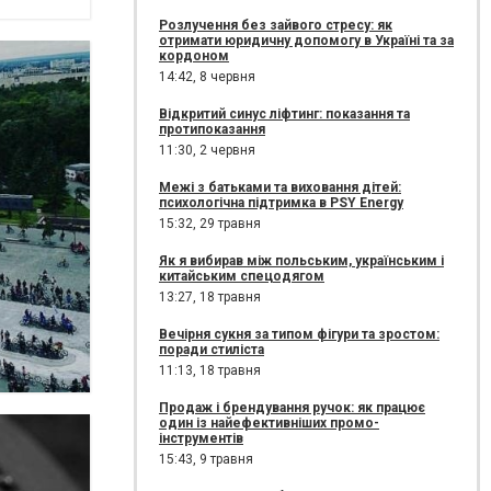
Розлучення без зайвого стресу: як
отримати юридичну допомогу в Україні та за
кордоном
14:42,
8 червня
Відкритий синус ліфтинг: показання та
протипоказання
11:30,
2 червня
Межі з батьками та виховання дітей:
психологічна підтримка в PSY Energy
15:32,
29 травня
Як я вибирав між польським, українським і
китайським спецодягом
13:27,
18 травня
Вечірня сукня за типом фігури та зростом:
поради стиліста
11:13,
18 травня
Продаж і брендування ручок: як працює
один із найефективніших промо-
інструментів
15:43,
9 травня