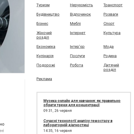
Туризм
Нерухомість
Транспорт
Будівництво
Відпочинок
Розваги
Бізнес
Меблі
Спорт
Жіночий
Інтернет
Культура
розділ
Економіка
Інтер'єр
Мода
Кулінарія
Послуги
Родина
Подорожі
Робота
Дитячий
розділ
Реклама
Музика онлайн для навчання: як правильно
обрати треки для концентрації
09:31,
26 червня
Сучасні технології аналізу гемостазу в
сно
лабораторній діагностиці
ні
14:35,
16 червня