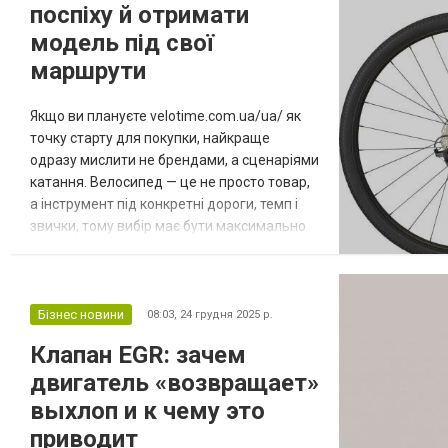
поспіху й отримати
модель під свої
маршрути
Якщо ви плануєте velotime.com.ua/ua/ як
точку старту для покупки, найкраще
одразу мислити не брендами, а сценаріями
катання. Велосипед — це не просто товар,
а інструмент під конкретні дороги, темп і
звички, тому вибір має бути максимально
прикладним. Коли є можливість спокійно
порівнювати моделі онлайн, ви не
прив’язані до часу в магазині та не
ризикуєте купити “майже підходить”. Саме
Бізнес новини
08:03,
24 грудня 2025 р.
такий підхід і робить інтернет-магазин
Клапан EGR: зачем
зручним: рішення приймається з хо...
двигатель «возвращает»
выхлоп и к чему это
приводит