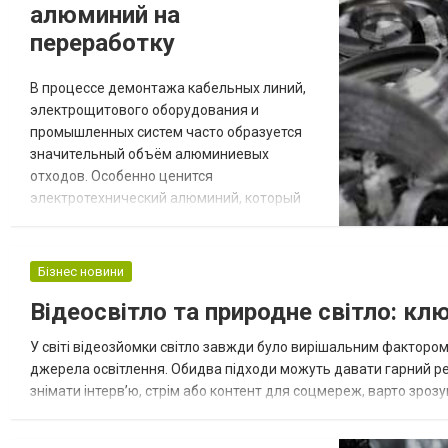
алюминий на
переработку
В процессе демонтажа кабельных линий,
электрощитового оборудования и
промышленных систем часто образуется
значительный объём алюминиевых
отходов. Особенно ценится
электротехнический алюминий, который
отличается высокой чистотой и активно
используется во вторичном производстве.
По опыту специалистов УкрПромЛом,
Бізнес новини
правильная сортировка и своевременная
Відеосвітло та природне світло: клю
сдача такого металла позволяют получить
максимально выгодную компенсацию. Что
У світі відеозйомки світло завжди було вирішальним фактором.
относится к электротехническому...
джерела освітлення. Обидва підходи можуть давати гарний рез
знімати інтерв’ю, стрім або контент для соцмереж, варто зрозум
Що таке відеосвітло Перш ніж обирати або відеосвітло для дом