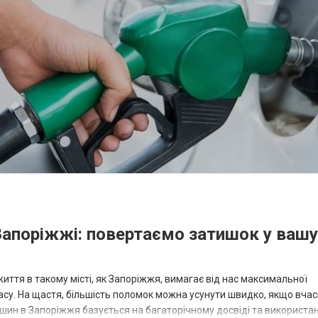
Запоріжжі: повертаємо затишок у вашу
ття в такому місті, як Запоріжжя, вимагає від нас максимальної
часу. На щастя, більшість поломок можна усунути швидко, якщо вча
шин в Запоріжжя базується на багаторічному досвіді та використан