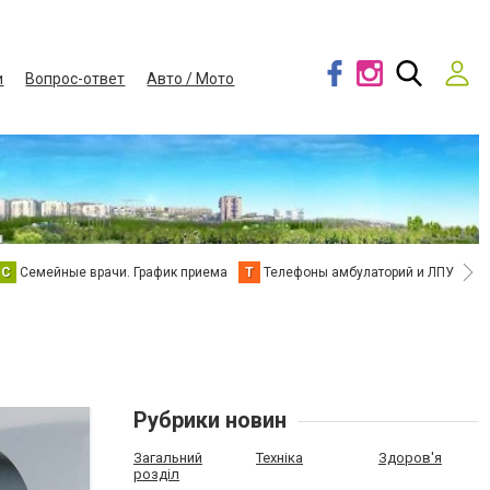
и
Вопрос-ответ
Авто / Мото
С
Семейные врачи. График приема
Т
Телефоны амбулаторий и ЛПУ
В
Рубрики новин
Загальний
Техніка
Здоров'я
розділ