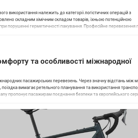
вого використання належить до категорії логістичних операцій з
овлено складним хімічним складом товарів, їхньою потенційною
ї при порушенні герметичності пакування. Професійне перевезення 
ії, а й захист навколишнь...
омфорту та особливості міжнародної
іжнародних пасажирських перевезень. Через значну відстань між м
г, поїздка вимагає ретельного планування та використання транспо
rmany пропонує пасажирам поєднання безпеки та європейського серв
ащення автобусів да...