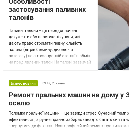
Особливості
застосування паливних
талонів
Паливні талони – це передоплачені
документи або пластикові купони, які
дають право отримати певну кількість
палива (літрів бензину, дизеля чи
автогазу) на автозаправній станції в обмін
на пред'явлений талон. На талоні зазвичай
вказані вид палива, номінал (кількість
літрів) та термін дії. Наш вебсайт компанії
https://scformula.ua/ талони на пальне
Бізнес новини
09:49,
23 січня
пропонує використовувати як зручний
Ремонт пральних машин на дому у 
спосіб розрахунку без готівки в
роздрібному продажу, корпоративному
оселю
обліку...
Поломка пральної машини — це завжди стрес. Сучасний темп жи
ефективності, а ручне прання забирає занадто багато сил та 
звернутися до фахівців. Наш професійний ремонт пральних ма