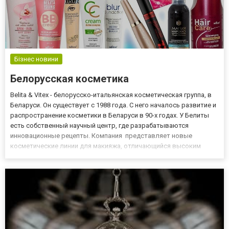
Бізнес новини
Белорусская косметика
Belita & Vitex - белорусско-итальянская косметическая группа, в
Беларуси. Он существует с 1988 года. С него началось развитие и
распространение косметики в Беларуси в 90-х годах. У Белиты
есть собственный научный центр, где разрабатываются
инновационные рецепты. Компания представляет новые
косметические линии для макияжа, отличающийся высоким
качеством. Приглашаем вас воспользоваться предложением
официального дистрибьютора BIELITA, ВIТЭКС в Украине, компа...