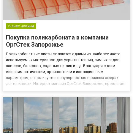
Бізнес новини
Покупка поликарбоната в компании
ОргСтек Запорожье
Поликарбонатные листы являются одними из наиболее часто
используемых материалов для укрытия теплиц, зимних садов,
навесов, балконов, садовых теплиц и т.д. Благодаря своим
высоким оптическим, прочностным и изоляционным
параметрам, он пользуется популярностью в разных сферах
деятельности. Интернет магазин ОргСтек Запорожье, предлагает
большой ассортимент сотового и монолитного поликарбоната.
Цены на поликарбонат указаны на сайте магазина и актуальны по
состо...