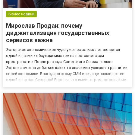
Бізнес новини
Мирослав Продан: почему
диджитализация государственных
сервисов важна
Эстонское экономическое чудо уже несколько лет является
одной из самых обсуждаемых тем на постсоветском
пространстве. После распада Советского Союза только
Эстония смогла добиться каких-то значимых успехов в развитии
своей экономики. Благодаря этому СМИ все чаще называют ее
одной из стран Северной Европы, что имеет огромное значение
для ее имиджа, репутации и инвестиционной привлекательности.
Действительно ли экономическое положение Эстонии можно
назвать ч...