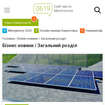
5
Наші спецпроєкти
А
Абитуриенту 2020
О
Онлайн камеры Кирилловка
П
Переименова
Головна
Бізнес новини
Загальний розділ
Бізнес новини / Загальний розділ