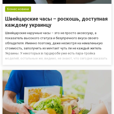
Бізнес новини
Швейцарские часы – роскошь, доступная
каждому украинцу
Швейцарские наручные часы – это не просто аксессуар, а
показатель высокого статуса и безупречного вкуса своего
обладателя. Именно поэтому, даже несмотря на немаленькую
стоимость, заполучить их мечтает чуть ли не каждый житель
Украины. У некоторых в гардеробе уже есть пара-тройка
моделей, остальные же, видимо, не знают, что сегодня заказать
их можно буквально за пару тысяч гривен. Если вам интересно,
как же это возможно, мы с удовольствием раскроем все карт...