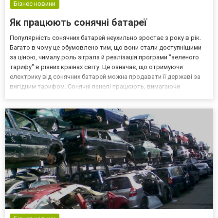
Бізнес новини
Як працюють сонячні батареї
Популярність сонячних батарей неухильно зростає з року в рік.
Багато в чому це обумовлено тим, що вони стали доступнішими
за ціною, чималу роль зіграла й реалізація програми "зеленого
тарифу" в різних країнах світу. Це означає, що отримуючи
електрику від сонячних батарей можна продавати її державі за
вигідним тарифом. Сонячні панелі працюють, вимагаючи
обслуговування два рази в рік, що полягає в очищенні захисної
поверхні від забруднень. Основні умови для...