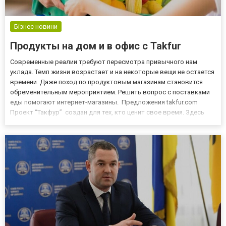
Бізнес новини
Продукты на дом и в офис с Takfur
Современные реалии требуют пересмотра привычного нам
уклада. Темп жизни возрастает и на некоторые вещи не остается
времени. Даже поход по продуктовым магазинам становится
обременительным мероприятием. Решить вопрос с поставками
еды помогают интернет-магазины. Предложения takfur.com
Проект “Такфур” создан для тех, кто ценит свое время. Здесь
можно за пару кликов собрать продуктовую корзину. Широкий
ассортимент включает сладости, бакалею, хлебобулочные изд...