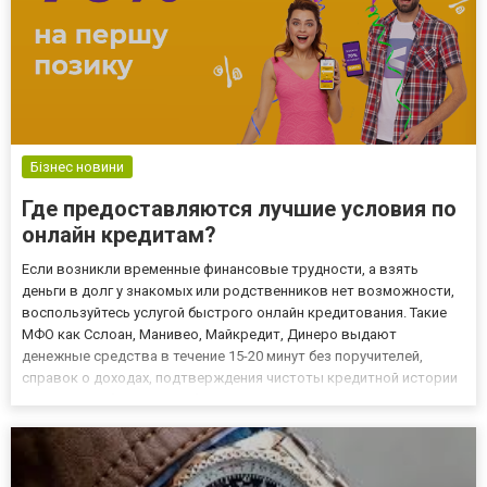
Бізнес новини
Где предоставляются лучшие условия по
онлайн кредитам?
Если возникли временные финансовые трудности, а взять
деньги в долг у знакомых или родственников нет возможности,
воспользуйтесь услугой быстрого онлайн кредитования. Такие
МФО как Сслоан, Манивео, Майкредит, Динеро выдают
денежные средства в течение 15-20 минут без поручителей,
справок о доходах, подтверждения чистоты кредитной истории
и прочих заоблачных требований. Ссилоан - микрокредитование
без недостатков! Микрокредитный сервис Сслоан - это
возможнос...