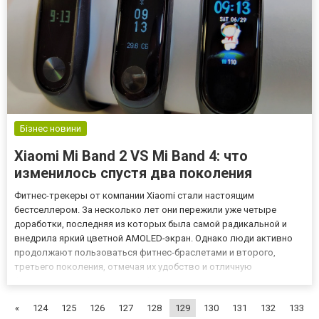
Бізнес новини
Xiaomi Mi Band 2 VS Mi Band 4: что
изменилось спустя два поколения
Фитнес-трекеры от компании Xiaomi стали настоящим
бестселлером. За несколько лет они пережили уже четыре
доработки, последняя из которых была самой радикальной и
внедрила яркий цветной AMOLED-экран. Однако люди активно
продолжают пользоваться фитнес-браслетами и второго,
третьего поколения, отмечая их удобство и отличную
функциональность Эксперты фирменного магазина гаджетов
Киевстар помогли ответить на вопрос, что лучше: купить
«
124
125
126
127
128
129
130
131
132
133
браслет Xiaomi Mi Band 2 ил...