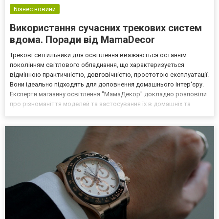
Бізнес новини
Використання сучасних трекових систем
вдома. Поради від МamaDecor
Трекові світильники для освітлення вважаються останнім
поколінням світлового обладнання, що характеризується
відмінною практичністю, довговічністю, простотою експлуатації.
Вони ідеально підходять для доповнення домашнього інтер'єру.
Експерти магазину освітлення "МамаДекор" докладно розповіли
про різноманіття моделей та застосування їх в домашніх та
комерційних цілях. Що дає шинна трекова система освітлення? З
нею легко виконати акцент в потрібній зоні прим...