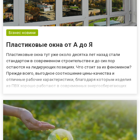
Бізнес новини
Пластиковые окна от А до Я
Пластиковые окна тут уже около десятка лет назад стали
стандартом в современном строительстве и до сих пор
остаются на лидирующих позициях. Что стоит за их феноменом?
Прежде всего, выгодное соотношение цены-качества и
отличные рабочие характеристики, благодаря которым изделия
из ПВХ хорошо работают в современных энергосберегающих
или обычных домах. Пластиковые окна также известны как окна
ПВХ. Они сделаны из поливинилхлорида, материала, который при
нагрева...