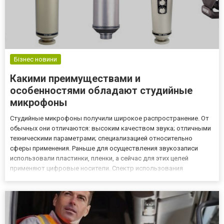
Бізнес новини
Какими преимуществами и
особенностями обладают студийные
микрофоны
Студийные микрофоны получили широкое распространение. От
обычных они отличаются: высоким качеством звука; отличными
техническими параметрами; специализацией относительно
сферы применения. Раньше для осуществления звукозаписи
использовали пластинки, пленки, а сейчас для этих целей
применяют цифровые носители. Спектр использования
студийных микрофонов Существует несколько классификаций
студийных микрофонов, подробно читайте на
https://intermuzika.com.ua/stud...