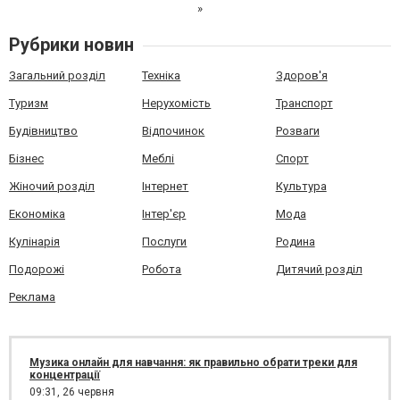
»
Рубрики новин
Загальний розділ
Техніка
Здоров'я
Туризм
Нерухомість
Транспорт
Будівництво
Відпочинок
Розваги
Бізнес
Меблі
Спорт
Жіночий розділ
Інтернет
Культура
Економіка
Інтер'єр
Мода
Кулінарія
Послуги
Родина
Подорожі
Робота
Дитячий розділ
Реклама
Музика онлайн для навчання: як правильно обрати треки для
концентрації
09:31,
26 червня