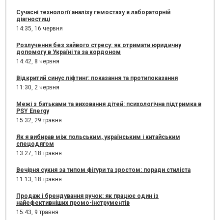
Сучасні технології аналізу гемостазу в лабораторній
діагностиці
14:35,
16 червня
Розлучення без зайвого стресу: як отримати юридичну
допомогу в Україні та за кордоном
14:42,
8 червня
Відкритий синус ліфтинг: показання та протипоказання
11:30,
2 червня
Межі з батьками та виховання дітей: психологічна підтримка в
PSY Energy
15:32,
29 травня
Як я вибирав між польським, українським і китайським
спецодягом
13:27,
18 травня
Вечірня сукня за типом фігури та зростом: поради стиліста
11:13,
18 травня
Продаж і брендування ручок: як працює один із
найефективніших промо-інструментів
15:43,
9 травня