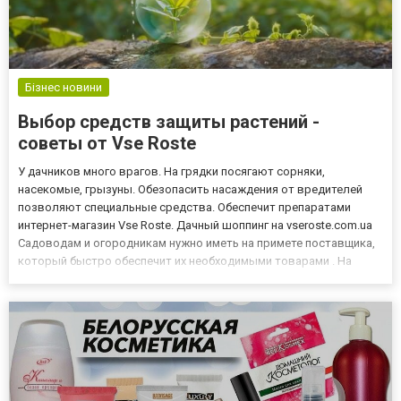
Бізнес новини
Выбор средств защиты растений -
советы от Vse Roste
У дачников много врагов. На грядки посягают сорняки,
насекомые, грызуны. Обезопасить насаждения от вредителей
позволяют специальные средства. Обеспечит препаратами
интернет-магазин Vse Roste. Дачный шоппинг на vseroste.com.ua
Садоводам и огородникам нужно иметь на примете поставщика,
который быстро обеспечит их необходимыми товарами . На
сайте Vse Roste можно чистопол купить, который поможет
удалить с грядок сорные травы, заказать протравители и
фунгициды....