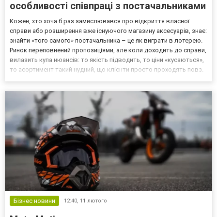
особливості співпраці з постачальниками
Кожен, хто хоча б раз замислювався про відкриття власної
справи або розширення вже існуючого магазину аксесуарів, знає:
знайти «того самого» постачальника – це як виграти в лотерею.
Ринок переповнений пропозиціями, але коли доходить до справи,
вилазить купа нюансів: то якість підводить, то ціни «кусаються»,
то асортимент такий нудний, що клієнти просто проходять повз.
У цьому бізнесі важливо не просто забити полиці товаром, а
запропонувати людям те, що вон...
Бізнес новини
12:40,
11 лютого