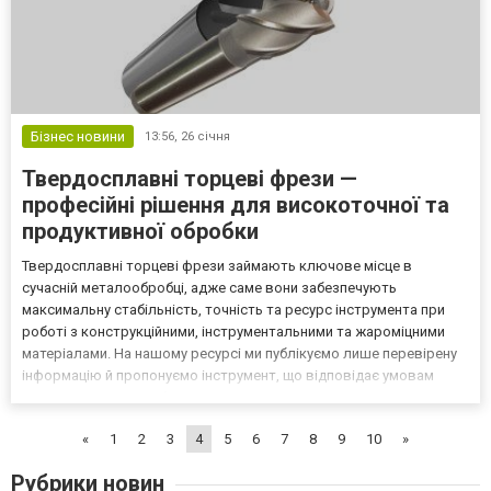
Бізнес новини
13:56,
26 січня
Твердосплавні торцеві фрези —
професійні рішення для високоточної та
продуктивної обробки
Твердосплавні торцеві фрези займають ключове місце в
сучасній металообробці, адже саме вони забезпечують
максимальну стабільність, точність та ресурс інструмента при
роботі з конструкційними, інструментальними та жароміцними
матеріалами. На нашому ресурсі ми публікуємо лише перевірену
інформацію й пропонуємо інструмент, що відповідає умовам
промислового виробництва та високим вимогам до якості. Чому
твердосплавні торцеві фрези — стандарт точності в сучасні...
«
1
2
3
4
5
6
7
8
9
10
»
Рубрики новин