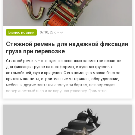
Бізнес новини
07:10,
28 січня
Стяжной ремень для надежной фиксации
груза при перевозке
Стяжной ремень – это один из основных элементов оснастки
для фиксации грузов на платформах, в кузовах грузовых
автомобилей, фур и прицепов. С его помощью можно быстро
прижать паллеты, строительные материалы, оборудование,
мебель и другие вантажи к полу или бортам, не повреждая
поверхностный шар и не нарушая упаковку. Грамотно
подобранные ремни снижают риск смещения груза, перекоса и
опрокидывания при маневрах, торможении и езде по нерівній
дорозі. Современ...