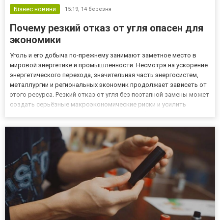
Бізнес новини
15:19,
14 березня
Почему резкий отказ от угля опасен для
экономики
Уголь и его добыча по-прежнему занимают заметное место в
мировой энергетике и промышленности. Несмотря на ускорение
энергетического перехода, значительная часть энергосистем,
металлургии и региональных экономик продолжает зависеть от
этого ресурса. Резкий отказ от угля без поэтапной замены может
создать серьёзные макроэкономические риски и усилить
нестабильность рынков. Добыча угля и дисбаланс спроса и
предложения Энергетическая система работает по принцип...