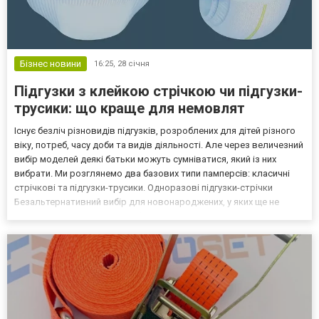
Бізнес новини
16:25,
28 січня
Підгузки з клейкою стрічкою чи підгузки-
трусики: що краще для немовлят
Існує безліч різновидів підгузків, розроблених для дітей різного
віку, потреб, часу доби та видів діяльності. Але через величезний
вибір моделей деякі батьки можуть сумніватися, який із них
вибрати. Ми розглянемо два базових типи памперсів: класичні
стрічкові та підгузки-трусики. Одноразові підгузки-стрічки
Безальтернативний вибір для новонароджених, у яких ще не
відпали пуповини, оскільки батьки можуть зручно відрегулювати
стрічку під пупком дитини. Такі...