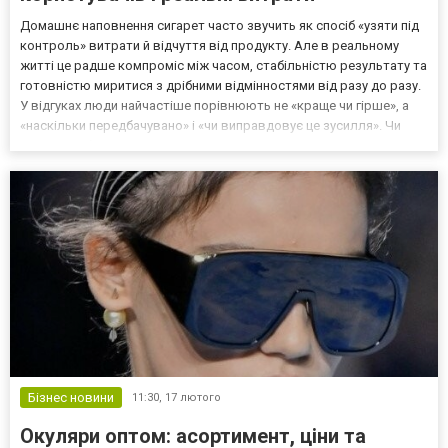
Домашнє наповнення сигарет часто звучить як спосіб «узяти під
контроль» витрати й відчуття від продукту. Але в реальному
житті це радше компроміс між часом, стабільністю результату та
готовністю миритися з дрібними відмінностями від разу до разу.
У відгуках люди найчастіше порівнюють не «краще чи гірше», а
«наскільки передбачувано» і «чи виправдовує це зусилля». Чи
вигідно робити це самостійно Тютюн для гільз зазвичай купують
із думкою про економію, але су...
Бізнес новини
11:30,
17 лютого
Окуляри оптом: асортимент, ціни та