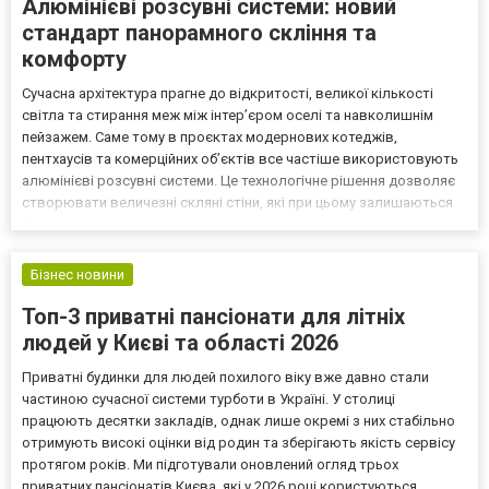
Алюмінієві розсувні системи: новий
стандарт панорамного скління та
комфорту
Сучасна архітектура прагне до відкритості, великої кількості
світла та стирання меж між інтер’єром оселі та навколишнім
пейзажем. Саме тому в проєктах модернових котеджів,
пентхаусів та комерційних об’єктів все частіше використовують
алюмінієві розсувні системи. Це технологічне рішення дозволяє
створювати величезні скляні стіни, які при цьому залишаються
функціональними, теплими та легкими в управлінні. Чому саме
алюміній став фаворитом для розсувних конст...
Бізнес новини
Топ-3 приватні пансіонати для літніх
людей у Києві та області 2026
Приватні будинки для людей похилого віку вже давно стали
частиною сучасної системи турботи в Україні. У столиці
працюють десятки закладів, однак лише окремі з них стабільно
отримують високі оцінки від родин та зберігають якість сервісу
протягом років. Ми підготували оновлений огляд трьох
приватних пансіонатів Києва, які у 2026 році користуються