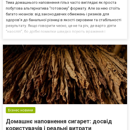
Тема домашнього наповнення гільз часто виглядає як проста
побутова альтернатива “готовому” формату. Але за нею стоїть
багато нюансів: від законодавчих обмежень і ризиків для
здоров’я до банальної різниці в якості сировини та стабільності
результату. Якщо говорити чесно, це не та річ, де варто діяти
“наосліп”, бо дрібні помилки швидко псують враження і
створюють зайві проблеми. Яке обладнання використовується
Тютюн для гільз сам по собі нічого не вирішує, я...
Бізнес новини
Домашнє наповнення сигарет: досвід
користувачів і реальні витрати