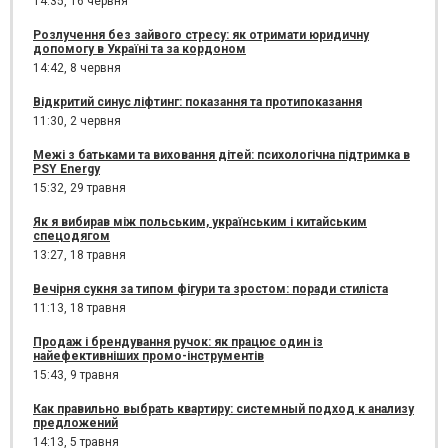
14:35,
16 червня
Розлучення без зайвого стресу: як отримати юридичну
допомогу в Україні та за кордоном
14:42,
8 червня
Відкритий синус ліфтинг: показання та протипоказання
11:30,
2 червня
Межі з батьками та виховання дітей: психологічна підтримка в
PSY Energy
15:32,
29 травня
Як я вибирав між польським, українським і китайським
спецодягом
13:27,
18 травня
Вечірня сукня за типом фігури та зростом: поради стиліста
11:13,
18 травня
Продаж і брендування ручок: як працює один із
найефективніших промо-інструментів
15:43,
9 травня
Как правильно выбрать квартиру: системный подход к анализу
предложений
14:13,
5 травня