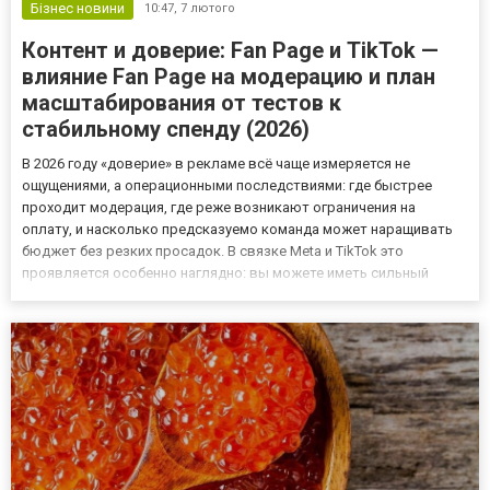
Бізнес новини
10:47,
7 лютого
Контент и доверие: Fan Page и TikTok —
влияние Fan Page на модерацию и план
масштабирования от тестов к
стабильному спенду (2026)
В 2026 году «доверие» в рекламе всё чаще измеряется не
ощущениями, а операционными последствиями: где быстрее
проходит модерация, где реже возникают ограничения на
оплату, и насколько предсказуемо команда может наращивать
бюджет без резких просадок. В связке Meta и TikTok это
проявляется особенно наглядно: вы можете иметь сильный
оффер, но потерять темп из-за инфраструктурных мелочей —
неправильных ролей, хаотичной смены платежей или
неподготовленного конт...