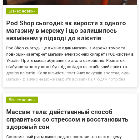
Бізнес новини
Pod Shop сьогодні: як вирости з одного
магазину в мережу і що залишилось
незмінним у підході до клієнтів
Pod Shop сьогодні це вже не один магазин, а мережа точок та
повноцінний інтернет магазин електронних сигарет і POD-систем в
Україні. Проте масштабування не стало самоціллю. Розвиток
відбувався поступово і був відповіддю на стабільний попит та
довіру клієнтів. Коли кількість постійних покупців зростає, один
магазин фізично не може закрити всі запити. Людям потрібна
доступність, швидкість та зрозумілий сервіс. Саме тому
розширення стало логічним продовженням...
Бізнес новини
Массаж тела: действенный способ
справиться со стрессом и восстановить
здоровый сон
Современный ритм жизни редко позволяет по-настоящему