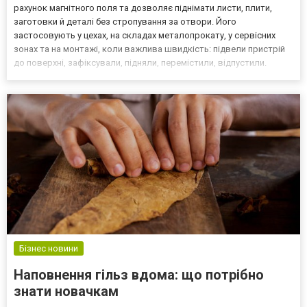
рахунок магнітного поля та дозволяє піднімати листи, плити,
заготовки й деталі без стропування за отвори. Його
застосовують у цехах, на складах металопрокату, у сервісних
зонах та на монтажі, коли важлива швидкість: підвели пристрій
до поверхні, зафіксували, підняли, перемістили, відпустили.
Магнітний захват найкраще працює на чистих феромагнітних
поверхнях із достатньою площею контакту. Ключо...
Бізнес новини
Наповнення гільз вдома: що потрібно
знати новачкам