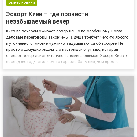
Бізнес новини
Эскорт Киев – где провести
незабываемый вечер
Киев по вечерам оживает совершенно по-особенному. Когда
деловые переговоры закончены, а душа требует чего-то яркого
и утончённого, многие мужчины задумываются об эскорте. Не
просто о девушке рядом, а о настоящей спутнице, которая
сделает вечер действительно запоминающимся. Эскорт Киев в
последние годы стал чем-то гораздо большим, чем просто
услуга. Это скорее целое впечатление. Эскорт в Киеве: почему
это работает Честно говоря, иногда хочется просто рассла...