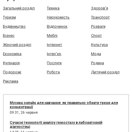
Загальний розділ
Техніка
Здоров'я
Туризм
Нерухомість
Транспорт
Будівництво
Відпочинок
Розваги
Бізнес
Меблі
Спорт
Жіночий розділ
Інтернет
Культура
Економіка
Інтер'єр
Мода
Кулінарія
Послуги
Родина
Подорожі
Робота
Дитячий розділ
Реклама
Музика онлайн для навчання: як правильно обрати треки для
концентрації
09:31,
26 червня
Сучасні технології аналізу гемостазу в лабораторній
діагностиці