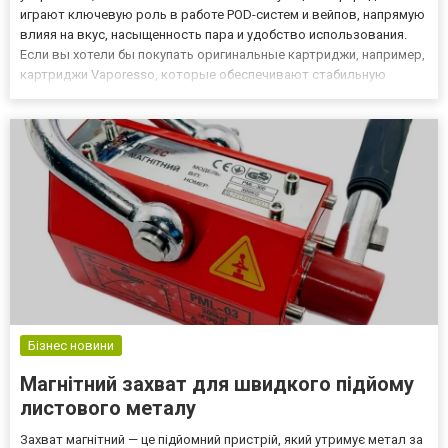
играют ключевую роль в работе POD-систем и вейпов, напрямую
влияя на вкус, насыщенность пара и удобство использования.
Если вы хотели бы покупать оригинальные картриджи, например,
картриджи Vaporesso, которые обеспечивают стабильную
работу устройств и длительное удовольствие от парения, самое
время поближе познакомиться с магазином HookahMarket. Это...
Бізнес новини
Магнітний захват для швидкого підйому
листового металу
Захват магнітний — це підйомний пристрій, який утримує метал за