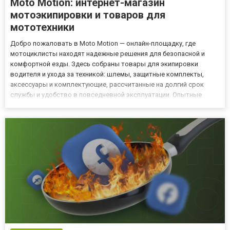
Moto Motion: интернет-магазин
мотоэкипировки и товаров для
мототехники
Добро пожаловать в Moto Motion — онлайн-площадку, где
мотоциклисты находят надежные решения для безопасной и
комфортной езды. Здесь собраны товары для экипировки
водителя и ухода за техникой: шлемы, защитные комплекты,
аксессуары и комплектующие, рассчитанные на долгий срок
службы и удобство в повседневной эксплуатации. Опытные
специалисты сайта помогают подобрать решения,
соответствующие стилю и типу езды — от городских поездок до
дальних маршрутов. визор...