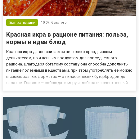
Бізнес новини
10:07,
6 лютого
Красная икра в рационе питания: польза,
нормы и идеи блюд
Красная икра давно считается не только праздничным
деликатесом, но и ценным продуктом для повседневного
рациона. Благодаря богатому составу она способна дополнить
питание полезными веществами, при этом употреблять её можно
в самых разных форматах — от классических бутербродов до
салатов. Главное — соблюдать меру и выбирать качественный
продукт. Ознакомиться с ассортиментом красной икры можно по
ссылке: https://300x.in.ua/ru/search/ikra/. Пищевая ценность...