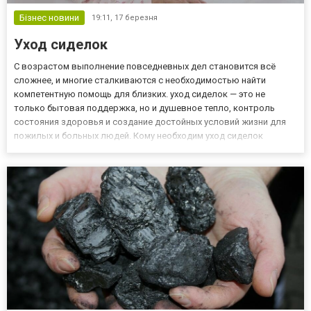
Бізнес новини
19:11,
17 березня
Уход сиделок
С возрастом выполнение повседневных дел становится всё
сложнее, и многие сталкиваются с необходимостью найти
компетентную помощь для близких. уход сиделок — это не
только бытовая поддержка, но и душевное тепло, контроль
состояния здоровья и создание достойных условий жизни для
пожилых и больных людей. Кому необходим уход сиделок
Профессиональный уход сиделки актуален не только для
пожилых, но и для людей с ограниченной мобильностью,
пациентов после операци...