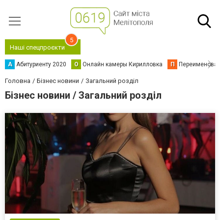
5
Наші спецпроєкти
А
Абитуриенту 2020
О
Онлайн камеры Кирилловка
П
Переименова
Головна
Бізнес новини
Загальний розділ
Бізнес новини / Загальний розділ