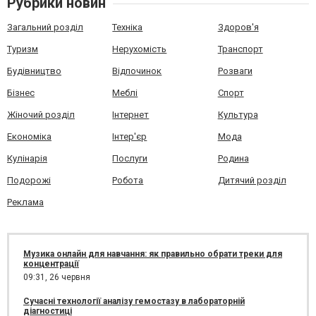
Рубрики новин
Загальний розділ
Техніка
Здоров'я
Туризм
Нерухомість
Транспорт
Будівництво
Відпочинок
Розваги
Бізнес
Меблі
Спорт
Жіночий розділ
Інтернет
Культура
Економіка
Інтер'єр
Мода
Кулінарія
Послуги
Родина
Подорожі
Робота
Дитячий розділ
Реклама
Музика онлайн для навчання: як правильно обрати треки для
концентрації
09:31,
26 червня
Сучасні технології аналізу гемостазу в лабораторній
діагностиці