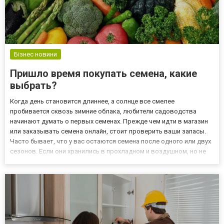
Бізнес новини
Пришло время покупать семена, какие
выбрать?
Когда день становится длиннее, а солнце все смелее
пробивается сквозь зимние облака, любители садоводства
начинают думать о первых семенах. Прежде чем идти в магазин
или заказывать семена онлайн, стоит проверить ваши запасы.
Часто бывает, что у вас остаются семена после одного или двух
сезонов. Если они хранились в прохладном и воздушном, но не
морозном месте, то вам не нужно выбрасывать такие «старые»
семена. Достаточно прорастить их, то есть проверить, б...