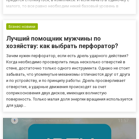
малого, то все равно необходим некий базовый уровень в
торговле, маркетинге, продвижении сайта, управления им.
Некоторые не заморачиваются сайтами, а используют аккаунты
в...
Бізнес новини
Лучший помощник мужчины по
хозяйству: как выбрать перфоратор?
Зачем нужен перфоратор, если есть дрель ударного действия?
Когда необходимо просверлить лишь несколько отверстий в
стене, достаточно только одного инструмента. Однако не стоит
забывать, что упомянутые механизмы отличаются друг от друга
и по устройству, и по принципу работы. Дрель просверливает
отверстия, а ударные движения происходят за счет
соприкосновения двух дисков, имеющих волнистую
поверхность. Только малая доля энергии вращения используется
для удар...