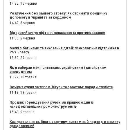
14:35,
16 червня
Розлучення без зайвого стресу: як отримати юридичну
допомогу в Україні та за кордоном
14:42,
8 червня
Відкритий синус ліфтинг: показання та протипоказання
11:30,
2 червня
Межі з батьками та виховання дітей: психологічна підтримка в
PSY Energy
15:32,
29 травня
Як я вибирав між польським, українським і китайським
спецодягом
13:27,
18 травня
Вечірня сукня за типом фігури та зростом: поради стиліста
11:13,
18 травня
Продаж і брендування ручок: як працює один із
найефективніших промо-інструментів
15:43,
9 травня
Как правильно выбрать квартиру: системный подход к анализу
предложений