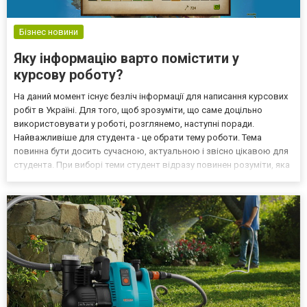
Бізнес новини
Яку інформацію варто помістити у
курсову роботу?
На даний момент існує безліч інформації для написання курсових
робіт в Україні. Для того, щоб зрозуміти, що саме доцільно
використовувати у роботі, розглянемо, наступні поради.
Найважливіше для студента - це обрати тему роботи. Тема
повинна бути досить сучасною, актуальною і звісно цікавою для
студента. При виборі теми студент відразу повинен розуміти, яка
мета його роботи, що він буде досліджувати та на базі якого
підприємства буде проходити його дослідже...