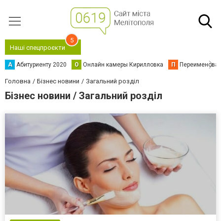
5
Наші спецпроєкти
А
Абитуриенту 2020
О
Онлайн камеры Кирилловка
П
Переименова
Головна
Бізнес новини
Загальний розділ
Бізнес новини / Загальний розділ