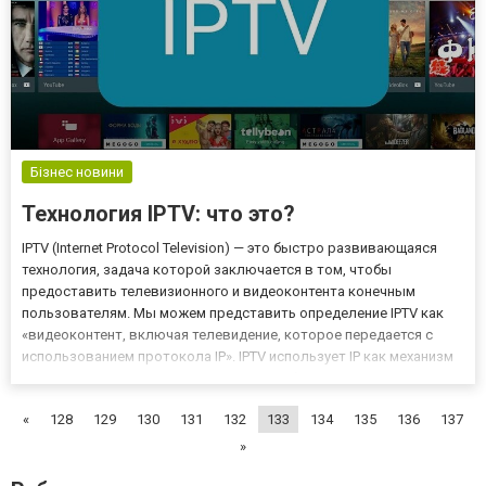
Бізнес новини
Технология IPTV: что это?
IPTV (Internet Protocol Television) — это быстро развивающаяся
технология, задача которой заключается в том, чтобы
предоставить телевизионного и видеоконтента конечным
пользователям. Мы можем представить определение IPTV как
«видеоконтент, включая телевидение, которое передается с
использованием протокола IP». IPTV использует IP как механизм
передачи данных через Интернет. Это общедоступная IP-сеть, а
IPTV использует частную IP-сеть для передачи. IPTV был...
«
128
129
130
131
132
133
134
135
136
137
»