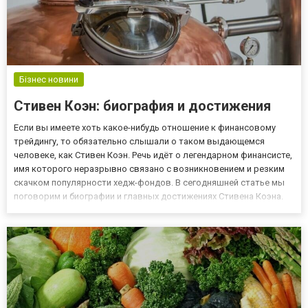
Бізнес новини
Стивен Коэн: биография и достижения
Если вы имеете хоть какое-нибудь отношение к финансовому
трейдингу, то обязательно слышали о таком выдающемся
человеке, как Стивен Коэн. Речь идёт о легендарном финансисте,
имя которого неразрывно связано с возникновением и резким
скачком популярности хедж-фондов. В сегодняшней статье мы
поговорим и биографии и главных достижениях Стивена Коэна.
Детство и юность Стивена Коэна Американский финансист
Стивен Коэн – достаточно узнаваемая личность. Он долгое вр...