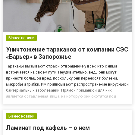
Бізнес новини
Уничтожение тараканов от компании СЭС
«Барьер» в Запорожье
Тараканы вызывают страх и отвращение у всех, кто с ними
встречается на своем пути. Неудивительно, ведь они могут
принести большой вред, поскольку они переносят болезни,
микробы и грибки. Им приписывают распространение вирусных и
бактериальных заболеваний. Прямой приманкой для них
является оставленная пища, на которую они охотятся под
покровом ночи. Вредители должны быть удалены из вашего
дома как можно скорее. Хотя уничтожение тараканов не самое
легкое де...
Бізнес новини
Ламинат под кафель – о нем