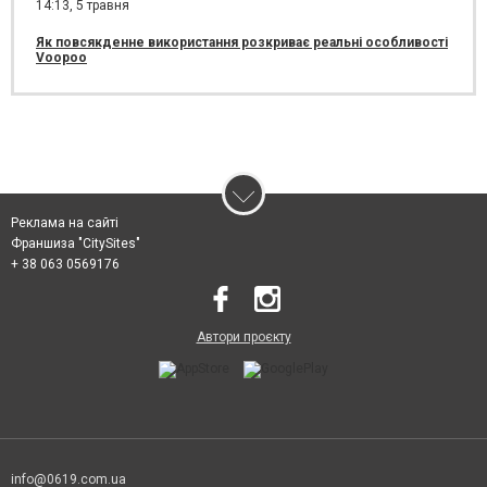
14:13,
5 травня
Як повсякденне використання розкриває реальні особливості
Voopoo
Реклама на сайті
Франшиза "CitySites"
+ 38 063 0569176
Автори проєкту
info@0619.com.ua