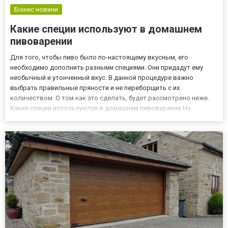
Бізнес новини
Какие специи используют в домашнем
пивоварении
Для того, чтобы пиво было по-настоящему вкусным, его
необходимо дополнить разными специями. Они придадут ему
необычный и утонченный вкус. В данной процедуре важно
выбрать правильные пряности и не переборщить с их
количеством. О том как это сделать, будет рассмотрено ниже.
Какие специи используются в домашнем пивоварении На
сегодняшний день представлен широкий ассортимент выбора
разнообразных специй (большой выбор можно найти тут).
Каждая из них имеет свои...