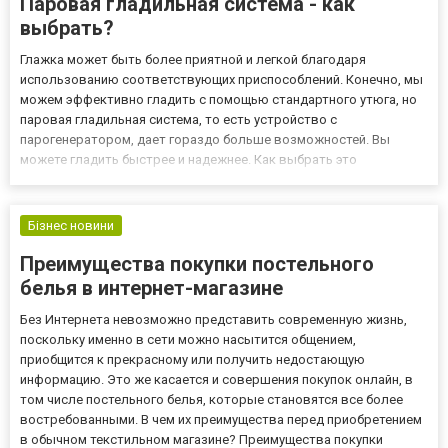
Паровая гладильная система - как
выбрать?
Глажка может быть более приятной и легкой благодаря
использованию соответствующих приспособлений. Конечно, мы
можем эффективно гладить с помощью стандартного утюга, но
паровая гладильная система, то есть устройство с
парогенератором, дает гораздо больше возможностей. Вы
можете гладить быстрее и надежнее. Как выбрать это
устройство и что стоит знать о нем? Каковы плюсы? Как
работает паровая система? Паровая станция - это
решение,работающее в первую очередь...
Бізнес новини
Преимущества покупки постельного
белья в интернет-магазине
Без Интернета невозможно представить современную жизнь,
поскольку именно в сети можно насытится общением,
приобщится к прекрасному или получить недостающую
информацию. Это же касается и совершения покупок онлайн, в
том числе постельного белья, которые становятся все более
востребованными. В чем их преимущества перед приобретением
в обычном текстильном магазине? Преимущества покупки