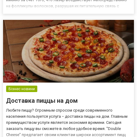
на фолликулы волосков, разрушая их питательную связь с
меламиновым пигментом. Волосы можно сказать практически
выпадают самостоятельно. При этом целостность со здоровьем
кожног...
Бізнес новини
Доставка пиццы на дом
Любите пиццу? Огромным спросом среди современного
населения пользуется услуга − доставка пиццы на дом. Главным
преимуществом услуги является экономия времени. Сегодня
заказать пиццу вы сможете в любое удобное время. "Double
Cheese" предлагает своим клиентам широки ассортимент пицц