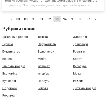
Только сбой вынуждает владельца дома вызвать специалиста
по ремонту. Поэтому необходимо регулярно осматривать
систему отопления и заказывать регулярное обслуживание
https://www.adeptamasa.net/servisnie-i-remontnie-rabotu/obslyjiva...
«
88
89
90
91
92
93
94
95
96
97
»
Рубрики новин
Загальний розділ
Техніка
Здоров'я
Туризм
Нерухомість
Транспорт
Будівництво
Відпочинок
Розваги
Бізнес
Меблі
Спорт
Жіночий розділ
Інтернет
Культура
Економіка
Інтер'єр
Мода
Кулінарія
Послуги
Родина
Подорожі
Робота
Дитячий розділ
Реклама