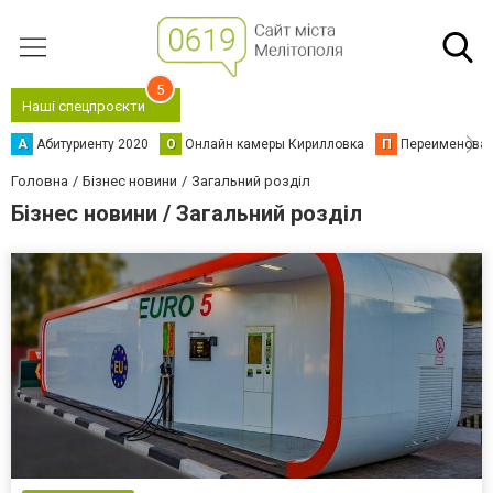
5
Наші спецпроєкти
А
Абитуриенту 2020
О
Онлайн камеры Кирилловка
П
Переименова
Головна
Бізнес новини
Загальний розділ
Бізнес новини / Загальний розділ