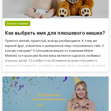
Бізнес новини
Как выбрать имя для плюшевого мишки?
Приятно мягкий, пушистый, всегда улыбающийся. К тому же
верный друг, утешитель и доверенное лицо сокровенных тайн. О
ком мы говорим? О плюшевом мишке от компании Mister
Medved, который уже более века является одной из любимых
игрушек детей. 25 ноября стал Всемирным днем ​​плюшевого
мишки! Как известно, у каждого должно быть свое имя. Но какое
имя выбрать для плюшевой игрушки? День плюшевого мишки,
или как президент спас одного медведя То, что 25 ноября -...