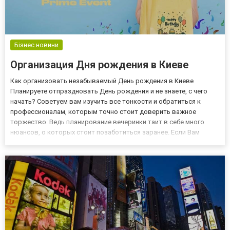
Бізнес новини
Организация Дня рождения в Киеве
Как организовать незабываемый День рождения в Киеве
Планируете отпраздновать День рождения и не знаете, с чего
начать? Советуем вам изучить все тонкости и обратиться к
профессионалам, которым точно стоит доверить важное
торжество. Ведь планирование вечеринки таит в себе много
нюансов, о которых стоит позаботиться заранее. Если Вам
нужна организация дня рождения в Киеве , воспользуйтесь
услугами Агентства праздников Prime Event! Что нужно для
незабываемого...