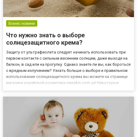
Бізнес новини
Что нужно знать о выборе
солнцезащитного крема?
Защиту от ультрафиолета следует начинать использовать при
первом контакте с сильным весенним солнцем, даже выходя на
балкон, в сад или на прогулку. Однако знаете ли вы, как бороться
с вредным излучением? Узнать больше о выборе и правильном
использовании солнцезащитного крема вы можете на странице
магазина корейской косметики newskin.com.ua! Некоторые
факты о солнцезащитных кремах Солнцезащитные кремы и
спреи защищают нашу кожу от вредного воздействия UVA и...