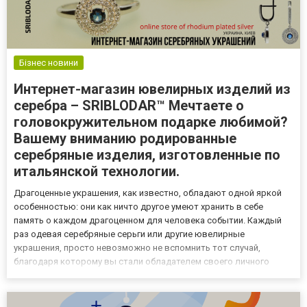
Бізнес новини
Интернет-магазин ювелирных изделий из
серебра – SRIBLODAR™ Мечтаете о
головокружительном подарке любимой?
Вашему вниманию родированные
серебряные изделия, изготовленные по
итальянской технологии.
Драгоценные украшения, как известно, обладают одной яркой
особенностью: они как ничто другое умеют хранить в себе
память о каждом драгоценном для человека событии. Каждый
раз одевая серебряные серьги или другие ювелирные
украшения, просто невозможно не вспомнить тот случай,
благодаря которому вы стали обладателем своего личного
сокровища. Будь то помолвка, дата знакомства, день рождения,
юбилей или даже спонтанное выявление желания того или иного
человека...