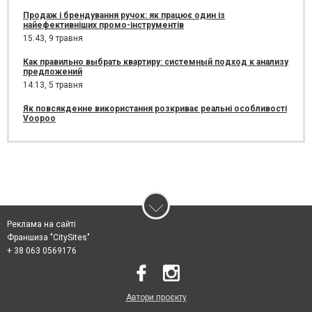
Продаж і брендування ручок: як працює один із
найефективніших промо-інструментів
15:43,
9 травня
Как правильно выбрать квартиру: системный подход к анализу
предложений
14:13,
5 травня
Як повсякденне використання розкриває реальні особливості
Voopoo
Реклама на сайті
Франшиза "CitySites"
+ 38 063 0569176
Автори проєкту