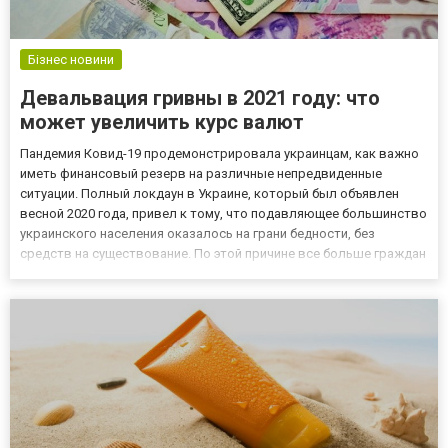
Бізнес новини
Девальвация гривны в 2021 году: что
может увеличить курс валют
Пандемия Ковид-19 продемонстрировала украинцам, как важно
иметь финансовый резерв на различные непредвиденные
ситуации. Полный локдаун в Украине, который был объявлен
весной 2020 года, привел к тому, что подавляющее большинство
украинского населения оказалось на грани бедности, без
средств на существование. По этой причине все больше граждан
нашей страны с особой ответственностью начали подходить к
формированию финансовой «подушки безопасности».
Накопления...