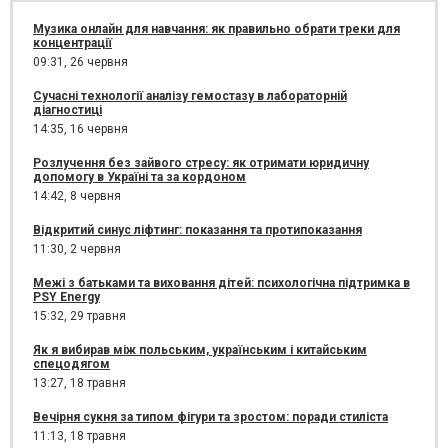
Музика онлайн для навчання: як правильно обрати треки для
концентрації
09:31,
26 червня
Сучасні технології аналізу гемостазу в лабораторній
діагностиці
14:35,
16 червня
Розлучення без зайвого стресу: як отримати юридичну
допомогу в Україні та за кордоном
14:42,
8 червня
Відкритий синус ліфтинг: показання та протипоказання
11:30,
2 червня
Межі з батьками та виховання дітей: психологічна підтримка в
PSY Energy
15:32,
29 травня
Як я вибирав між польським, українським і китайським
спецодягом
13:27,
18 травня
Вечірня сукня за типом фігури та зростом: поради стиліста
11:13,
18 травня