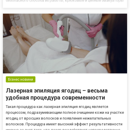
безопасного способа их работы, крюковые и цепные эвакуаторы
практически не используются в сфере эвакуации транспортных
средств. У них обычно есть большой крюк и цепь, которые
прикреп...
Бізнес новини
Лазерная эпиляция ягодиц – весьма
удобная процедура современности
Такая процедура как лазерная эпиляция ягодиц является
процессом, подразумевающим полное очищение кожи на участке
ягодиц от вросших волосков и появления нежелательных
волосков. Процедура имеет высокий эффект результативности
именно за счет того, что лазер воздействует непосредственно