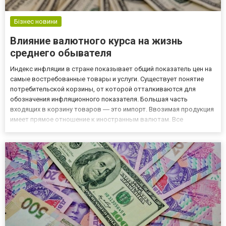
Бізнес новини
Влияние валютного курса на жизнь
среднего обывателя
Индекс инфляции в стране показывает общий показатель цен на
самые востребованные товары и услуги. Существует понятие
потребительской корзины, от которой отталкиваются для
обозначения инфляционного показателя. Большая часть
входящих в корзину товаров ― это импорт. Ввозимая продукция
имеет прямое отношение к иностранным валютам. Все
импортные товары закупаются за валюту, поэтому самое
прямое отношение к цене имеет курс, актуальность которого
уточняется тут o...