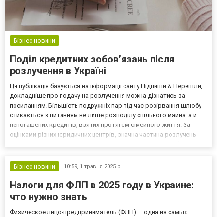
Бізнес новини
Поділ кредитних зобов’язань після
розлучення в Україні
Ця публікація базується на інформації сайту Підпиши & Перешли,
докладніше про подачу на розлучення можна дізнатись за
посиланням. Більшість подружніх пар під час розірвання шлюбу
стикається з питанням не лише розподілу спільного майна, а й
непогашених кредитів, взятих протягом сімейного життя. За
оцінками різних юридичних центрів, значна частина розлучень
супроводжується суперечками, які стосуються оплати боргів
банківським або іншим фінансовим установам....
Бізнес новини
10:59,
1 травня 2025 р.
Налоги для ФЛП в 2025 году в Украине:
что нужно знать
Физическое лицо-предприниматель (ФЛП) — одна из самых