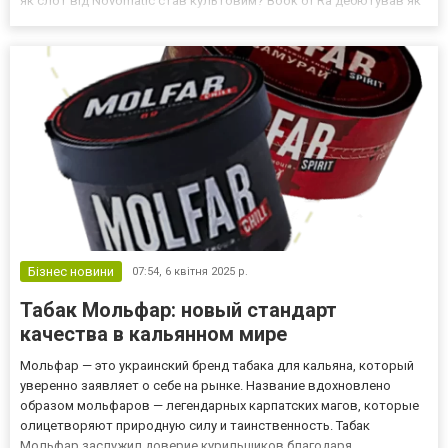
як слот від Novomatic став культовим? Book of Ra дебютував як
наземний автомат і швидко завоював популярність у казино
Європи. Novomatic вдало...
Бізнес новини
07:54,
6 квітня 2025 р.
Табак Мольфар: новый стандарт
качества в кальянном мире
Мольфар — это украинский бренд табака для кальяна, который
уверенно заявляет о себе на рынке. Название вдохновлено
образом мольфаров — легендарных карпатских магов, которые
олицетворяют природную силу и таинственность. Табак
Мольфар заслужил доверие курильщиков благодаря