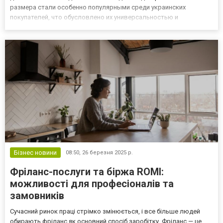
размера стали особенно популярными среди украинских
покупателей, что обусловлено их универсальностью и
функциональностью. Преимущества кроватей 160х200 Кровати
этого размера могут быть выполнены из различных материалов,
включая д...
Бізнес новини
08:50,
26 березня 2025 р.
Фріланс-послуги та біржа ROMI:
можливості для професіоналів та
замовників
Сучасний ринок праці стрімко змінюється, і все більше людей
обирають фріланс як основний спосіб заробітку. Фріланс — це