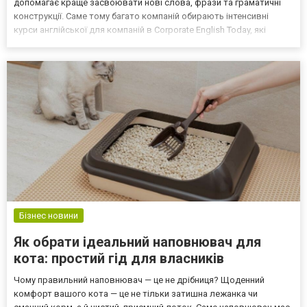
допомагає краще засвоювати нові слова, фрази та граматичні
конструкції. Саме тому багато компаній обирають інтенсивні
курси англійської для компаній в Corporate English Today, які
дозволяють співробітникам не лише вивчати теорію, а й
практикувати мову у контексті робочих процесів.​​ Пере...
Бізнес новини
Як обрати ідеальний наповнювач для
кота: простий гід для власників
Чому правильний наповнювач — це не дрібниця? Щоденний
комфорт вашого кота — це не тільки затишна лежанка чи