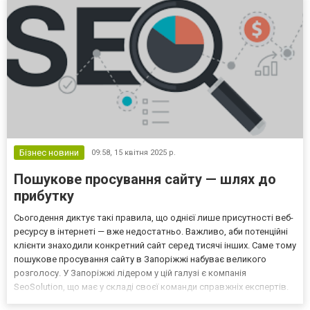
Бізнес новини
09:58,
15 квітня 2025 р.
Пошукове просування сайту — шлях до
прибутку
Сьогодення диктує такі правила, що однієї лише присутності веб-
ресурсу в інтернеті — вже недостатньо. Важливо, аби потенційні
клієнти знаходили конкретний сайт серед тисячі інших. Саме тому
пошукове просування сайту в Запоріжжі набуває великого
розголосу. У Запоріжжі лідером у цій галузі є компанія
SeoSolution, що має у складі своєї команди справжніх експертів.
Вони дійсно допомагають перетворити сайт на реальне джерело