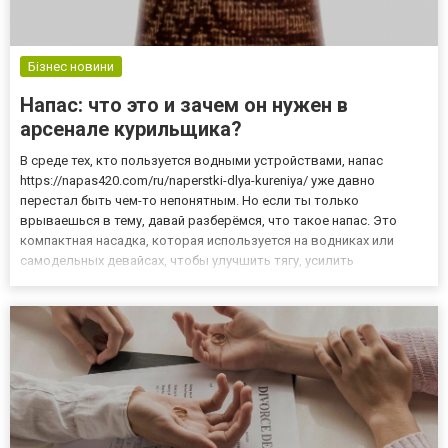
Бізнес новини
Напас: что это и зачем он нужен в
арсенале курильщика?
В среде тех, кто пользуется водными устройствами, напас
https://napas420.com/ru/naperstki-dlya-kureniya/ уже давно
перестал быть чем-то непонятным. Но если ты только
врываешься в тему, давай разберёмся, что такое напас. Это
компактная насадка, которая используется на водниках или
самодельных девайсах, чтобы улучшить тягу, усилить
герметичность и сделать курение более плотным и
эффективным. Он играет важную роль в том, как идёт дым, как
расходуется смесь и...