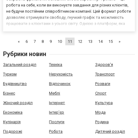
робота на себе, коли ви виконуєте завдання для різних клієнтів,
не будучи постійним співробітником компанії. Цей формат роботи
дозволяє отримувати свободу, гнучкий графік та можливість
працювати з клієнтами з усього світу. Однією з платформ, яка
спрощує пошук замовлень та фахівців, є українська фріланс
біржа ROMI. Що таке фріланс-послуги?...
«
6
7
8
9
10
11
12
13
14
15
»
Рубрики новин
Загальний розділ
Техніка
Здоров'я
Туризм
Нерухомість
Транспорт
Будівництво
Відпочинок
Розваги
Бізнес
Меблі
Спорт
Жіночий розділ
Інтернет
Культура
Економіка
Інтер'єр
Мода
Кулінарія
Послуги
Родина
Подорожі
Робота
Дитячий розділ