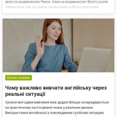
увагу на видавництво Ранок. Саме це видавництво багато років
займається тим, що дарує своїм юним та більш дорослим
читачам захопливі історії з пізнавальними книгами і навчальними
посібниками, які створені для...
Бізнес новини
Чому важливо вивчати англійську через
реальні ситуації
Сучасні методики вивчення мов дедалі більше зосереджуються
на практичному застосуванні знань у реальних умовах.
Використання англійської у повсякденних і робочих ситуаціях