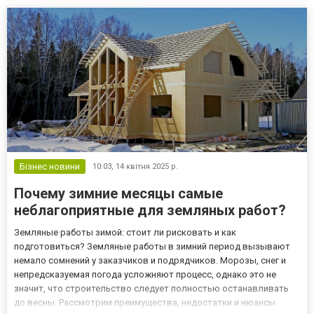
доходу. Головні важелі дії Пошукове...
Бізнес новини
10:03,
14 квітня 2025 р.
Почему зимние месяцы самые
неблагоприятные для земляных работ?
Земляные работы зимой: стоит ли рисковать и как
подготовиться? Земляные работы в зимний период вызывают
немало сомнений у заказчиков и подрядчиков. Морозы, снег и
непредсказуемая погода усложняют процесс, однако это не
значит, что строительство следует полностью останавливать
до весны. Рассмотрим преимущества, недостатки и нюансы