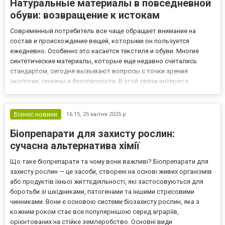
Натуральные материалы в повседневной
обуви: возвращение к истокам
Современный потребитель все чаще обращает внимание на
состав и происхождение вещей, которыми он пользуется
ежедневно. Особенно это касается текстиля и обуви. Многие
синтетические материалы, которые еще недавно считались
стандартом, сегодня вызывают вопросы с точки зрения
экологии, гигиены и безопасности. В этой связи интерес к
натуральным волокнам и их переработанным формам
возрождается с новой силой. Среди них конопля — один из
древнейших и наиболее униве...
Бізнес новини
16:15,
25 квітня 2025 р.
Біопрепарати для захисту рослин:
сучасна альтернатива хімії
Що таке біопрепарати та чому вони важливі? Біопрепарати для
захисту рослин — це засоби, створені на основі живих організмів
або продуктів їхньої життєдіяльності, які застосовуються для
боротьби зі шкідниками, патогенами та іншими стресовими
чинниками. Вони є основою системи біозахисту рослин, яка з
кожним роком стає все популярнішою серед аграріїв,
орієнтованих на стійке землеробство. Основні види