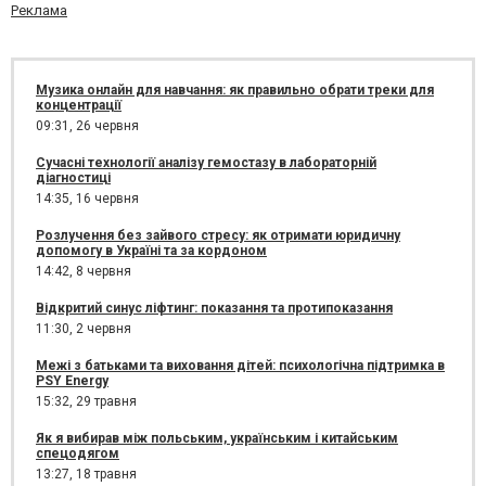
Реклама
Музика онлайн для навчання: як правильно обрати треки для
концентрації
09:31,
26 червня
Сучасні технології аналізу гемостазу в лабораторній
діагностиці
14:35,
16 червня
Розлучення без зайвого стресу: як отримати юридичну
допомогу в Україні та за кордоном
14:42,
8 червня
Відкритий синус ліфтинг: показання та протипоказання
11:30,
2 червня
Межі з батьками та виховання дітей: психологічна підтримка в
PSY Energy
15:32,
29 травня
Як я вибирав між польським, українським і китайським
спецодягом
13:27,
18 травня