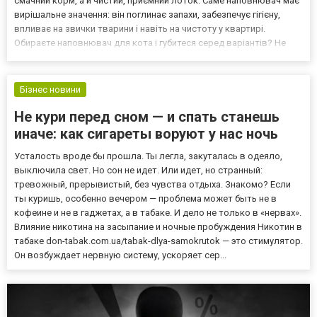
смачний корм, а й чистий, приємний лоток. Саме наповнювач має
вирішальне значення: він поглинає запахи, забезпечує гігієну,
впливає на звички тварини і навіть на чистоту у квартирі.
Обираєте наповнювач для кота і губитеся серед варіантів? Не
хвилюйтесь — ми все пояснимо просто і зрозуміло. У цьому гіді —
тільки головне: три найпопулярніші типи наповн...
Бізнес новини
Не кури перед сном — и спать станешь
иначе: как сигареты воруют у нас ночь
Усталость вроде бы прошла. Ты легла, закуталась в одеяло,
выключила свет. Но сон не идет. Или идет, но странный:
тревожный, прерывистый, без чувства отдыха. Знакомо? Если
ты куришь, особенно вечером — проблема может быть не в
кофеине и не в гаджетах, а в табаке. И дело не только в «нервах».
Влияние никотина на засыпание и ночные пробуждения Никотин в
табаке don-tabak.com.ua/tabak-dlya-samokrutok — это стимулятор.
Он возбуждает нервную систему, ускоряет сер...