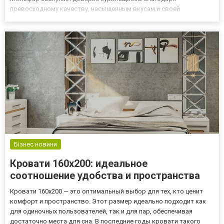
превосходному качеству, насыщенным вкусам и своей
уникальной философии. Выгодно купить Мольфар табак вы
можете прямо сейчас, пройдя по ссылке https://hookah-
lovers.com/ua/kalyannyj-tabak/m...
Бізнес новини
Кровати 160х200: идеальное
соотношение удобства и пространства
Кровати 160х200 — это оптимальный выбор для тех, кто ценит
комфорт и пространство. Этот размер идеально подходит как
для одиночных пользователей, так и для пар, обеспечивая
достаточно места для сна. В последние годы кровати такого