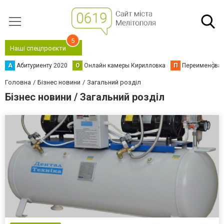
5
Наші спецпроєкти
А
Абитуриенту 2020
О
Онлайн камеры Кирилловка
П
Переименова
Головна
Бізнес новини
Загальний розділ
Бізнес новини / Загальний розділ