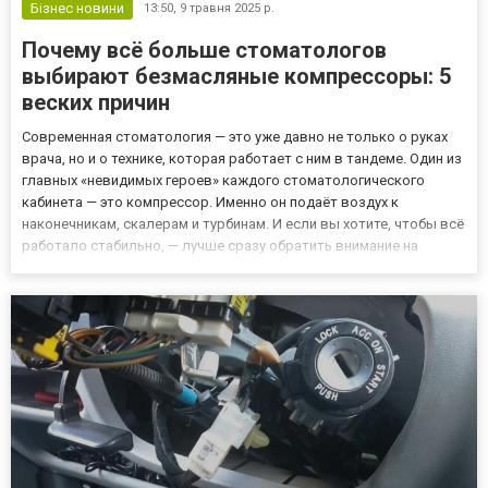
Бізнес новини
13:50,
9 травня 2025 р.
Почему всё больше стоматологов
выбирают безмасляные компрессоры: 5
веских причин
Современная стоматология — это уже давно не только о руках
врача, но и о технике, которая работает с ним в тандеме. Один из
главных «невидимых героев» каждого стоматологического
кабинета — это компрессор. Именно он подаёт воздух к
наконечникам, скалерам и турбинам. И если вы хотите, чтобы всё
работало стабильно, — лучше сразу обратить внимание на
безмасляный компрессор. Рассказываем пять простых, но
убедительных причин, почему это лучший выбор для любой кл...