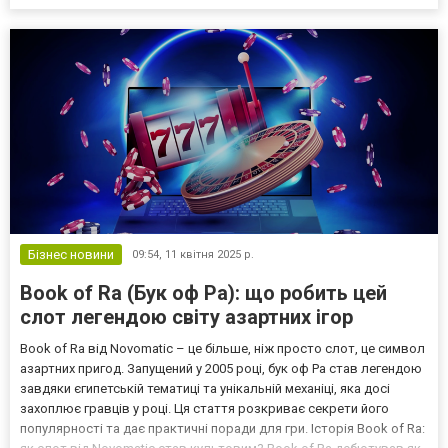
проведения земляных работ зимой, а также расскажем, как
правильно подготовиться, чтобы минимизировать риски. Стоит
ли выполнять...
Бізнес новини
09:54,
11 квітня 2025 р.
Book of Ra (Бук оф Ра): що робить цей
слот легендою світу азартних ігор
Book of Ra від Novomatic – це більше, ніж просто слот, це символ
азартних пригод. Запущений у 2005 році, бук оф Ра став легендою
завдяки єгипетській тематиці та унікальній механіці, яка досі
захоплює гравців у році. Ця стаття розкриває секрети його
популярності та дає практичні поради для гри. Історія Book of Ra: