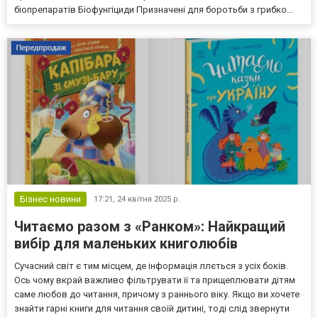
біопрепаратів Біофунгіциди Призначені для боротьби з грибко...
Бізнес новини
17:21,
24 квітня 2025 р.
Читаємо разом з «Ранком»: Найкращий
вибір для маленьких книголюбів
Сучасний світ є тим місцем, де інформація ллється з усіх боків.
Ось чому вкрай важливо фільтрувати її та прищеплювати дітям
саме любов до читання, причому з раннього віку. Якщо ви хочете
знайти гарні книги для читання своїй дитині, тоді слід звернути