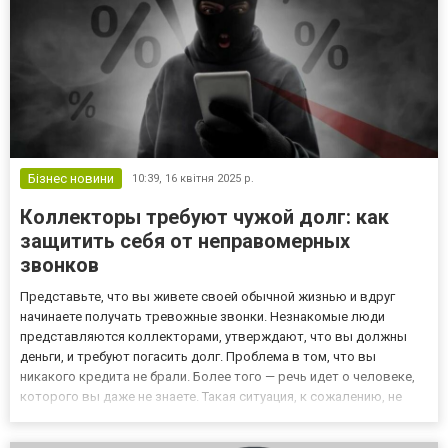
Бізнес новини
10:39,
16 квітня 2025 р.
Коллекторы требуют чужой долг: как
защитить себя от неправомерных
звонков
Представьте, что вы живете своей обычной жизнью и вдруг
начинаете получать тревожные звонки. Незнакомые люди
представляются коллекторами, утверждают, что вы должны
деньги, и требуют погасить долг. Проблема в том, что вы
никакого кредита не брали. Более того — речь идет о человеке,
которого вы даже не знаете. Такая ситуация, к сожалению, не
редкость. Случаи, когда коллекторы звонят по чужому кредиту,
подробно описаны в публикации по ссылке https://bankua.co...