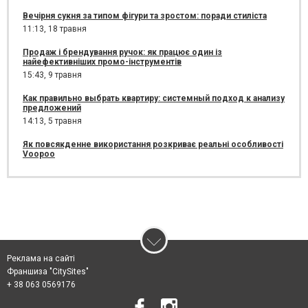
Вечірня сукня за типом фігури та зростом: поради стиліста
11:13,
18 травня
Продаж і брендування ручок: як працює один із
найефективніших промо-інструментів
15:43,
9 травня
Как правильно выбрать квартиру: системный подход к анализу
предложений
14:13,
5 травня
Як повсякденне використання розкриває реальні особливості
Voopoo
Реклама на сайті
Франшиза "CitySites"
+ 38 063 0569176